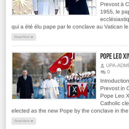
Prevost à Ch
1955, le pa
ecclésiasti
qui a été élu pape par le conclave au Vatican l
»
Read More
POPE LEO XI
UPA-ADM
0
Introductio
Prevost in C
Pope Leo X
Catholic c
elected as the new Pope by the conclave in the
»
Read More