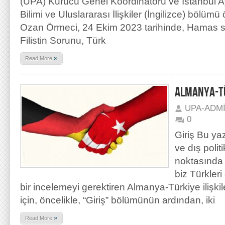
(UPA) Kurucu Genel Koordinatörü ve İstanbul Ay
Bilimi ve Uluslararası İlişkiler (İngilizce) bölümü
Ozan Örmeci, 24 Ekim 2023 tarihinde, Hamas sald
Filistin Sorunu, Türk
»
Read More
ALMANYA-TÜR
UPA-ADM
0
Giriş Bu ya
ve dış poli
noktasında 
biz Türkleri 
bir incelemeyi gerektiren Almanya-Türkiye ilişkil
için, öncelikle, “Giriş” bölümünün ardından, iki
»
Read More