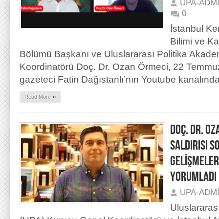
UPA-ADM
0
İstanbul Ke
Bilimi ve K
Bölümü Başkanı ve Uluslararası Politika Akad
Koordinatörü Doç. Dr. Ozan Örmeci, 22 Temmuz
gazeteci Fatin Dağıstanlı’nın Youtube kanalınd
»
Read More
DOÇ. DR. O
SALDIRISI S
GELİŞMELER
YORUMLADI
UPA-ADM
Uluslararas