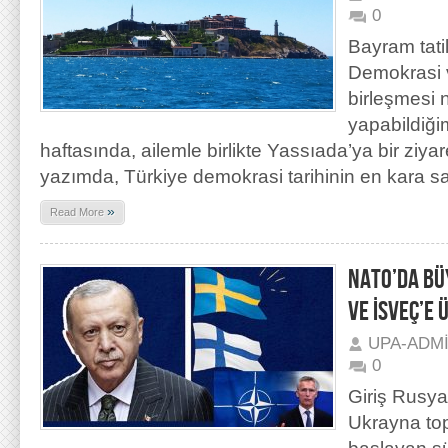
0
Bayram tati
Demokrasi v
birleşmesi n
yapabildiğ
haftasında, ailemle birlikte Yassıada’ya bir ziya
yazımda, Türkiye demokrasi tarihinin en kara s
»
Read More
NATO’DA BÜ
VE İSVEÇ’E Ü
UPA-ADM
0
Giriş Rusya’
Ukrayna top