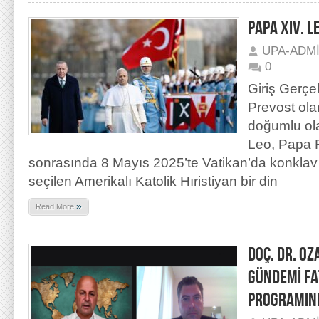
PAPA XIV. L
UPA-ADM
0
Giriş Gerçe
Prevost ola
doğumlu ol
Leo, Papa F
sonrasında 8 Mayıs 2025’te Vatikan’da konklav
seçilen Amerikalı Katolik Hıristiyan bir din
»
Read More
DOÇ. DR. OZ
GÜNDEMİ FA
PROGRAMIND