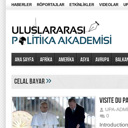
HABERLER
RÖPORTAJLAR
ETKİNLİKLER
VIDEOLAR
UP
Ana Sayfa
AFRİKA
AMERİKA
ASYA
AVRUPA
BALKA
»
celal bayar
VISITE DU P
UPA-ADM
0
Introductio