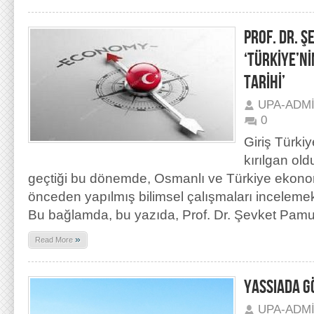
PROF. DR. 
‘TÜRKİYE’Nİ
TARİHİ’
UPA-ADM
0
Giriş Türki
kırılgan ol
geçtiği bu dönemde, Osmanlı ve Türkiye ekonomi
önceden yapılmış bilimsel çalışmaları incelemek 
Bu bağlamda, bu yazıda, Prof. Dr. Şevket Pam
»
Read More
YASSIADA G
UPA-ADM