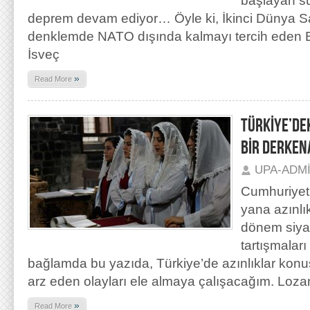
başlayan sür
deprem devam ediyor… Öyle ki, İkinci Dünya S
denklemde NATO dışında kalmayı tercih eden Ba
İsveç
»
Read More
TÜRKİYE’DE
BİR DERKEN
UPA-ADM
Cumhuriyet
yana azınl
dönem siya
tartışmaları
bağlamda bu yazıda, Türkiye’de azınlıklar konu
arz eden olayları ele almaya çalışacağım. Loza
»
Read More