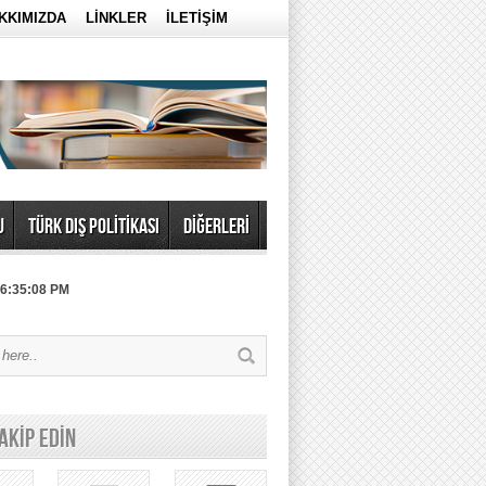
KKIMIZDA
LİNKLER
İLETİŞİM
U
TÜRK DIŞ POLİTİKASI
DİĞERLERİ
 6:35:08 PM
TAKİP EDİN