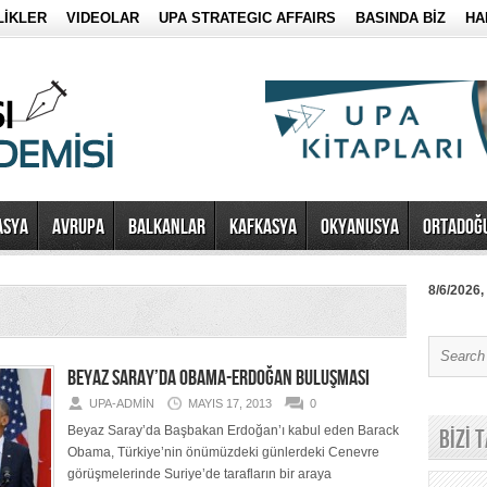
LİKLER
VIDEOLAR
UPA STRATEGIC AFFAIRS
BASINDA BİZ
HA
ASYA
AVRUPA
BALKANLAR
KAFKASYA
OKYANUSYA
ORTADOĞ
8/6/2026,
BEYAZ SARAY’DA OBAMA-ERDOĞAN BULUŞMASI
UPA-ADMIN
MAYIS 17, 2013
0
Beyaz Saray’da Başbakan Erdoğan’ı kabul eden Barack
BİZİ 
Obama, Türkiye’nin önümüzdeki günlerdeki Cenevre
görüşmelerinde Suriye’de tarafların bir araya