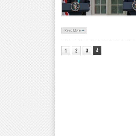
»
Read More
4
1
2
3