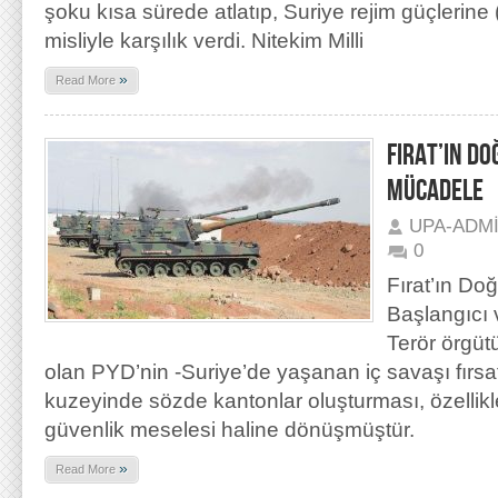
şoku kısa sürede atlatıp, Suriye rejim güçlerine
misliyle karşılık verdi. Nitekim Milli
»
Read More
FIRAT’IN DO
MÜCADELE
UPA-ADM
0
Fırat’ın D
Başlangıcı 
Terör örgüt
olan PYD’nin -Suriye’de yaşanan iç savaşı fırsat
kuzeyinde sözde kantonlar oluşturması, özellikle
güvenlik meselesi haline dönüşmüştür.
»
Read More