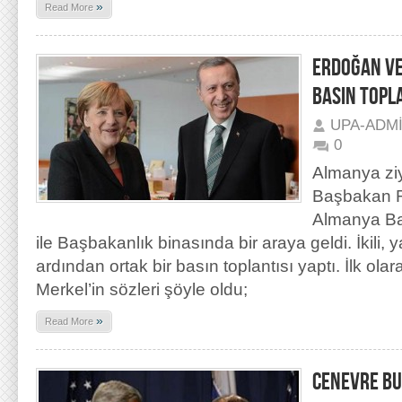
»
Read More
ERDOĞAN VE
BASIN TOPL
UPA-ADM
0
Almanya ziy
Başbakan R
Almanya Ba
ile Başbakanlık binasında bir araya geldi. İkili, 
ardından ortak bir basın toplantısı yaptı. İlk ol
Merkel’in sözleri şöyle oldu;
»
Read More
CENEVRE BU