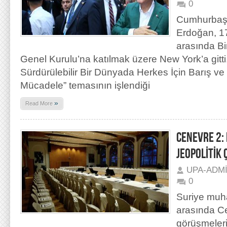
0
Cumhurbaş
Erdoğan, 17
arasında Bir
Genel Kurulu’na katılmak üzere New York’a gitt
Sürdürülebilir Bir Dünyada Herkes İçin Barış ve
Mücadele” temasının işlendiği
»
Read More
CENEVRE 2: 
JEOPOLİTİK 
UPA-ADM
0
Suriye muhal
arasında C
görüşmeleri