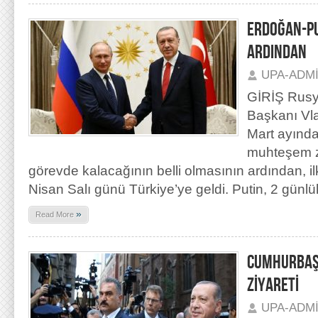
ERDOĞAN-PU
ARDINDAN
UPA-ADM
GİRİŞ Rusy
Başkanı Vla
Mart ayında
muhteşem za
görevde kalacağının belli olmasının ardından, ilk 
Nisan Salı günü Türkiye’ye geldi. Putin, 2 günlü
»
Read More
CUMHURBAŞ
ZİYARETİ
UPA-ADM