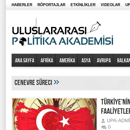
HABERLER
RÖPORTAJLAR
ETKİNLİKLER
VIDEOLAR
UP
Ana Sayfa
AFRİKA
AMERİKA
ASYA
AVRUPA
BALKA
»
cenevre süreci
TÜRKİYE’Nİ
FAALİYETLE
UPA-ADM
0