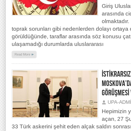
Giriş Ulusla
arasında ci
olmaktadır.
toprak sorunları gibi nedenlerden dolayı ortaya
görüldüğünde, taraflar arasında söz konusu ça
ulaşamadığı durumlarda uluslararası
»
Read More
İSTİKRARSIZ
MOSKOVA’DA
GÖRÜŞMESİ V
UPA-ADM
Hepimizin 
açan, 27 Şu
33 Türk askerini şehit eden alçak saldırı sonras