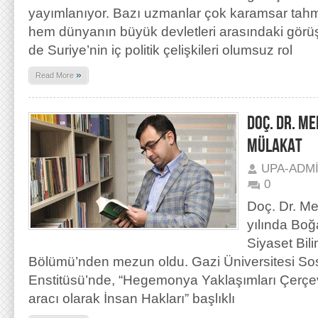
yayımlanıyor. Bazı uzmanlar çok karamsar tahm
hem dünyanın büyük devletleri arasındaki görüş
de Suriye’nin iç politik çelişkileri olumsuz rol
»
Read More
DOÇ. DR. M
MÜLAKAT
UPA-ADM
0
Doç. Dr. M
yılında Boğa
Siyaset Bili
Bölümü’nden mezun oldu. Gazi Üniversitesi Sos
Enstitüsü’nde, “Hegemonya Yaklaşımları Çerçeve
aracı olarak İnsan Hakları” başlıklı