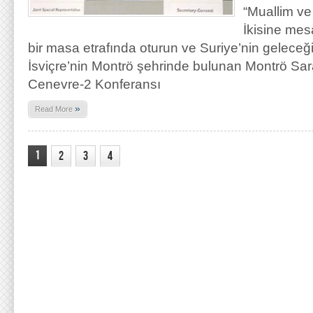
“Muallim ve
İkisine mesa
bir masa etrafında oturun ve Suriye’nin geleceği
İsviçre’nin Montrö şehrinde bulunan Montrö Sa
Cenevre-2 Konferansı
»
Read More
1
2
3
4