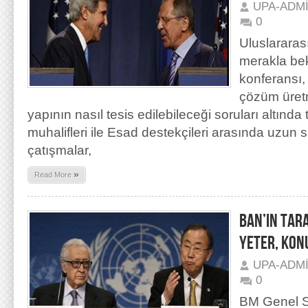
UPA-ADM
0
Uluslararas
merakla be
konferansı,
çözüm üretm
yapının nasıl tesis edilebileceği soruları altında
muhalifleri ile Esad destekçileri arasında uzun
çatışmalar,
»
Read More
BAN’IN TAR
YETER, KON
UPA-ADM
0
BM Genel S