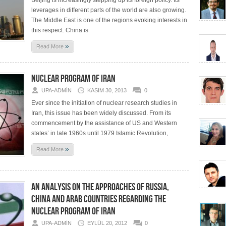
Beijing is increasingly stepping up its foreign policy. Its
leverages in different parts of the world are also growing.
The Middle East is one of the regions evoking interests in
this respect. China is
»
Read More
NUCLEAR PROGRAM OF IRAN
UPA-ADMIN
KASIM 30, 2013
0
Ever since the initiation of nuclear research studies in
Iran, this issue has been widely discussed. From its
commencement by the assistance of US and Western
states’ in late 1960s until 1979 Islamic Revolution,
»
Read More
AN ANALYSIS ON THE APPROACHES OF RUSSIA,
CHINA AND ARAB COUNTRIES REGARDING THE
NUCLEAR PROGRAM OF IRAN
UPA-ADMIN
EYLÜL 20, 2012
0