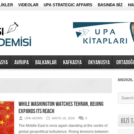
LİKLER
VIDEOLAR
UPA STRATEGIC AFFAIRS
BASINDA BİZ
HA
ASYA
AVRUPA
BALKANLAR
KAFKASYA
OKYANUSYA
ORTADOĞ
8/8/2026,
WHILE WASHINGTON WATCHES TEHRAN, BEIJING
EXPANDS ITS REACH
UPA-ADMIN
MAYIS 18, 2026
0
BİZİ 
The Middle East is once again standing at the centre of
global geopolitical turbulence. Rising tensions between