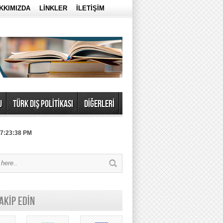
KKIMIZDA
LİNKLER
İLETİŞİM
U
TÜRK DIŞ POLİTİKASI
DİĞERLERİ
 7:23:38 PM
TAKİP EDİN