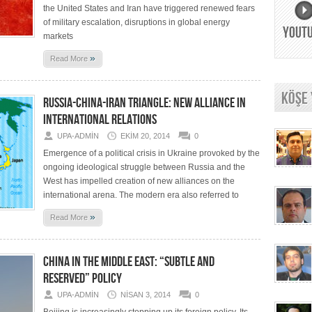
the United States and Iran have triggered renewed fears
of military escalation, disruptions in global energy
YOUT
markets
»
Read More
KÖŞE
RUSSIA-CHINA-IRAN TRIANGLE: NEW ALLIANCE IN
INTERNATIONAL RELATIONS
UPA-ADMIN
EKIM 20, 2014
0
Emergence of a political crisis in Ukraine provoked by the
ongoing ideological struggle between Russia and the
West has impelled creation of new alliances on the
international arena. The modern era also referred to
»
Read More
CHINA IN THE MIDDLE EAST: “SUBTLE AND
RESERVED” POLICY
UPA-ADMIN
NISAN 3, 2014
0