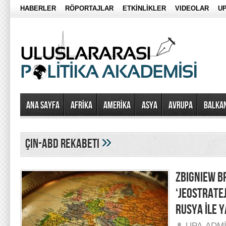
HABERLER
RÖPORTAJLAR
ETKİNLİKLER
VIDEOLAR
UP
Ana Sayfa
AFRİKA
AMERİKA
ASYA
AVRUPA
BALKA
»
çin-abd rekabeti
ZBIGNIEW B
‘JEOSTRATEJ
RUSYA İLE 
UPA-ADM