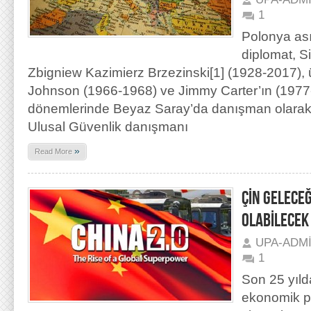
1
Polonya ası
diplomat, Si
Zbigniew Kazimierz Brzezinski[1] (1928-2017),
Johnson (1966-1968) ve Jimmy Carter’ın (1977
dönemlerinde Beyaz Saray’da danışman olarak
Ulusal Güvenlik danışmanı
»
Read More
ÇİN GELECE
OLABİLECEK
UPA-ADM
1
Son 25 yılda
ekonomik pol