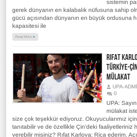
sistemin par
gerek dünyanın en kalabalık nüfusuna sahip ol
gücü açısından dünyanın en büyük ordusuna h
kapasitesi ile
»
Read More
RIFAT KARL
TÜRKİYE-ÇİN
MÜLAKAT
UPA-ADM
0
UPA: Sayın 
mülakat iste
size çok teşekkür ediyoruz. Okuyucularımız için
tanıtabilir ve de özellikle Çin’deki faaliyetleriniz
verebilir misiniz? Rıfat Karlova: Rica ederim. Aç