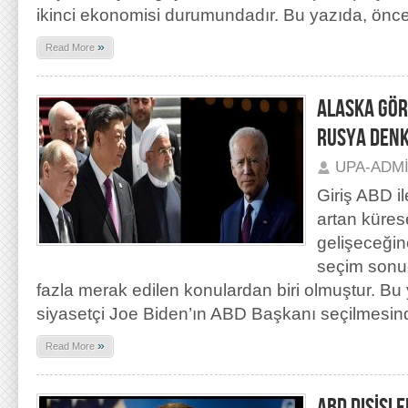
ikinci ekonomisi durumundadır. Bu yazıda, ön
»
Read More
ALASKA GÖR
RUSYA DENK
UPA-ADM
Giriş ABD il
artan küres
gelişeceğin
seçim sonu
fazla merak edilen konulardan biri olmuştur. B
siyasetçi Joe Biden’ın ABD Başkanı seçilmesi
»
Read More