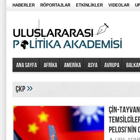
HABERLER
RÖPORTAJLAR
ETKİNLİKLER
VIDEOLAR
UP
Ana Sayfa
AFRİKA
AMERİKA
ASYA
AVRUPA
BALKA
»
çkp
ÇİN-TAYVAN-
TEMSİLCİLE
PELOSI’NİN 
UPA-ADM