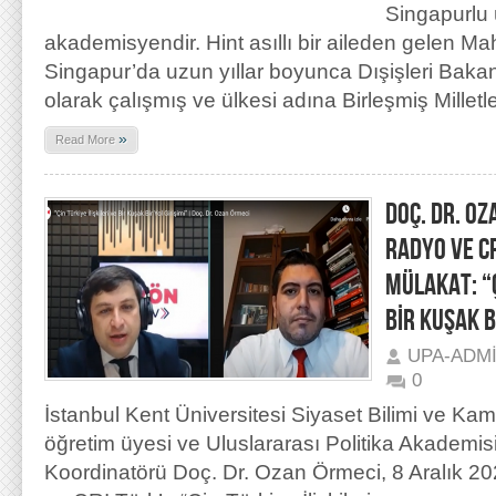
Singapurlu 
akademisyendir. Hint asıllı bir aileden gelen Ma
Singapur’da uzun yıllar boyunca Dışişleri Bakanl
olarak çalışmış ve ülkesi adına Birleşmiş Milletle
»
Read More
DOÇ. DR. OZ
RADYO VE CR
MÜLAKAT: “Ç
BİR KUŞAK B
UPA-ADM
0
İstanbul Kent Üniversitesi Siyaset Bilimi ve K
öğretim üyesi ve Uluslararası Politika Akademi
Koordinatörü Doç. Dr. Ozan Örmeci, 8 Aralık 2