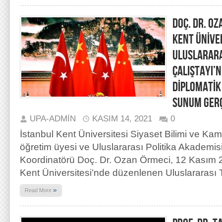
DOÇ. DR. OZ
KENT ÜNİVE
ULUSLARARAS
ÇALIŞTAYI’
DİPLOMATİK 
SUNUM GERÇ
UPA-ADMIN
KASIM 14, 2021
0
İstanbul Kent Üniversitesi Siyaset Bilimi ve K
öğretim üyesi ve Uluslararası Politika Akademi
Koordinatörü Doç. Dr. Ozan Örmeci, 12 Kasım 2
Kent Üniversitesi’nde düzenlenen Uluslararası Tü
»
Read More