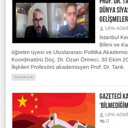
PROF. DR. T
DÜNYA SİYA
GELİŞMELER
UPA-ADM
İstanbul Ke
Bilimi ve 
öğretim üyesi ve Uluslararası Politika Akademi
Koordinatörü Doç. Dr. Ozan Örmeci, 30 Ekim 202
İlişkileri Profesörü akademisyen Prof. Dr. Tarık
»
Read More
GAZETECİ K
‘BİLMEDİĞİM
UPA-ADM
0