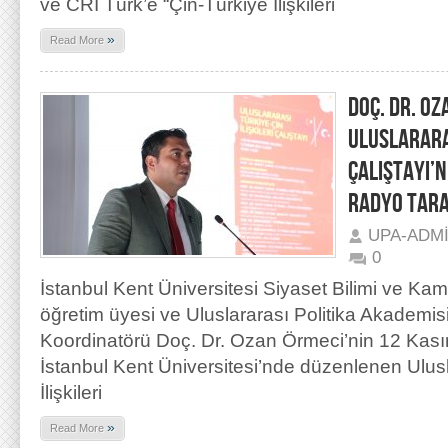
ve CRI Türk’e “Çin-Türkiye İlişkileri
»
Read More
DOÇ. DR. OZ
ULUSLARARAS
ÇALIŞTAYI’
RADYO TARA
UPA-ADM
0
İstanbul Kent Üniversitesi Siyaset Bilimi ve K
öğretim üyesi ve Uluslararası Politika Akademi
Koordinatörü Doç. Dr. Ozan Örmeci’nin 12 Kası
İstanbul Kent Üniversitesi’nde düzenlenen Ulus
İlişkileri
»
Read More