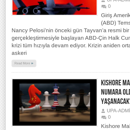
0
Giriş Amerik
(ABD) Temsi
Nancy Pelosi’nin önceki gün Tayvan’a resmi bir 
gerçekleştirmesiyle başlayan ABD-Çin Halk Cumh
krizi tüm hızıyla devam ediyor. Krizin aniden ort
askeri
»
Read More
KISHORE MA
NUMARA OL
YAŞANACAK
UPA-ADM
0
Kishore Mah