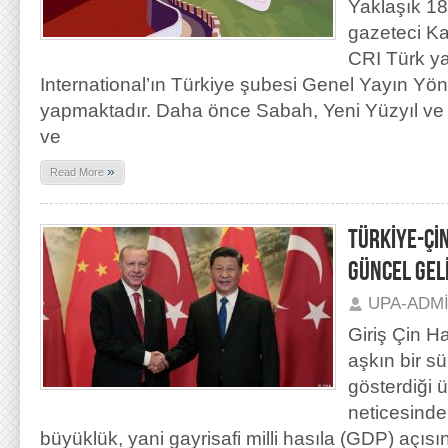
Yaklaşık 18
gazeteci Ka
CRI Türk y
International’ın Türkiye şubesi Genel Yayın Yö
yapmaktadır. Daha önce Sabah, Yeni Yüzyıl ve A
ve
»
Read More
TÜRKİYE-ÇİN
GÜNCEL GEL
UPA-ADM
Giriş Çin Ha
aşkın bir s
gösterdiği 
neticesind
büyüklük, yani gayrisafi milli hasıla (GDP) açı