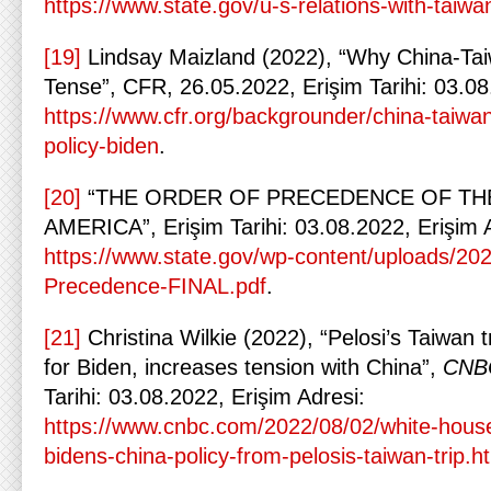
https://www.state.gov/u-s-relations-with-taiwa
[19]
Lindsay Maizland (2022), “Why China-Tai
Tense”, CFR, 26.05.2022, Erişim Tarihi: 03.08
https://www.cfr.org/backgrounder/china-taiwan
policy-biden
.
[20]
“THE ORDER OF PRECEDENCE OF THE
AMERICA”, Erişim Tarihi: 03.08.2022, Erişim 
https://www.state.gov/wp-content/uploads/20
Precedence-FINAL.pdf
.
[21]
Christina Wilkie (2022), “Pelosi’s Taiwan 
for Biden, increases tension with China”,
CNB
Tarihi: 03.08.2022, Erişim Adresi:
https://www.cnbc.com/2022/08/02/white-house-
bidens-china-policy-from-pelosis-taiwan-trip.h