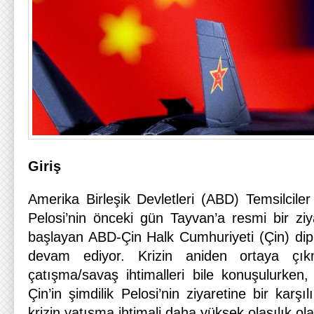
Giriş
Amerika Birleşik Devletleri (ABD) Temsilcile
Pelosi’nin önceki gün Tayvan’a resmi bir ziy
başlayan ABD-Çin Halk Cumhuriyeti (Çin) dipl
devam ediyor. Krizin aniden ortaya çıkma
çatışma/savaş ihtimalleri bile konuşulurken,
Çin’in şimdilik Pelosi’nin ziyaretine bir karş
krizin yatışma ihtimali daha yüksek olasılık o