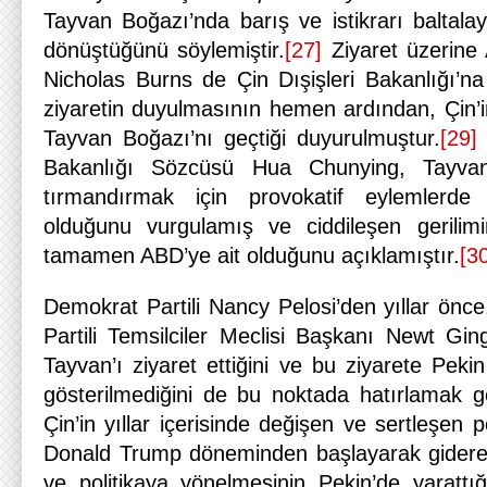
Tayvan Boğazı’nda barış ve istikrarı baltala
dönüştüğünü söylemiştir.
[27]
Ziyaret üzerine 
Nicholas Burns de Çin Dışişleri Bakanlığı’na 
ziyaretin duyulmasının hemen ardından, Çin’i
Tayvan Boğazı’nı geçtiği duyurulmuştur.
[29]
E
Bakanlığı Sözcüsü Hua Chunying, Tayvan 
tırmandırmak için provokatif eylemlerd
olduğunu vurgulamış ve ciddileşen gerili
tamamen ABD’ye ait olduğunu açıklamıştır.
[3
Demokrat Partili Nancy Pelosi’den yıllar önc
Partili Temsilciler Meclisi Başkanı Newt Gin
Tayvan’ı ziyaret ettiğini ve bu ziyarete Peki
gösterilmediğini de bu noktada hatırlamak ge
Çin’in yıllar içerisinde değişen ve sertleşen 
Donald Trump döneminden başlayarak giderek
ve politikaya yönelmesinin Pekin’de yaratt