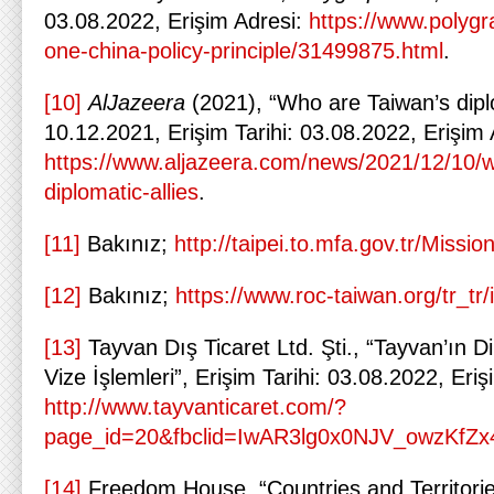
03.08.2022, Erişim Adresi:
https://www.polygr
one-china-policy-principle/31499875.html
.
[10]
AlJazeera
(2021), “Who are Taiwan’s diplo
10.12.2021, Erişim Tarihi: 03.08.2022, Erişim 
https://www.aljazeera.com/news/2021/12/10/w
diplomatic-allies
.
[11]
Bakınız;
http://taipei.to.mfa.gov.tr/Missio
[12]
Bakınız;
https://www.roc-taiwan.org/tr_tr/
[13]
Tayvan Dış Ticaret Ltd. Şti., “Tayvan’ın 
Vize İşlemleri”, Erişim Tarihi: 03.08.2022, Eriş
http://www.tayvanticaret.com/?
page_id=20&fbclid=IwAR3lg0x0NJV_owzKfZ
[14]
Freedom House, “Countries and Territories