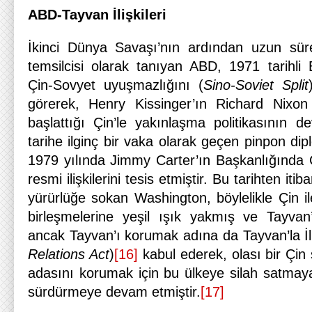
ABD-Tayvan İlişkileri
İkinci Dünya Savaşı’nın ardından uzun süre
temsilcisi olarak tanıyan ABD, 1971 tarihli
Çin-Sovyet uyuşmazlığını (
Sino-Soviet Split
görerek, Henry Kissinger’ın Richard Nixo
başlattığı Çin’le yakınlaşma politikasının dev
tarihe ilginç bir vaka olarak geçen pinpon dipl
1979 yılında Jimmy Carter’ın Başkanlığında Ç
resmi ilişkilerini tesis etmiştir. Bu tarihten itib
yürürlüğe sokan Washington, böylelikle Çin ile
birleşmelerine yeşil ışık yakmış ve Tayvan’la 
ancak Tayvan’ı korumak adına da Tayvan’la İli
Relations Act
)
[16]
kabul ederek, olası bir Çin 
adasını korumak için bu ülkeye silah satmaya 
sürdürmeye devam etmiştir.
[17]