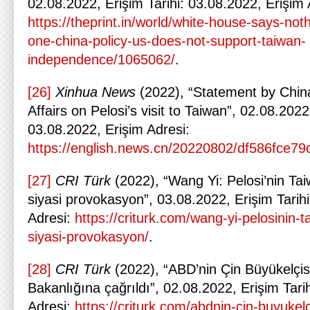
02.08.2022, Erişim Tarihi: 03.08.2022, Erişim 
https://theprint.in/world/white-house-says-no
one-china-policy-us-does-not-support-taiwan-
independence/1065062/
.
[26]
Xinhua News
(2022), “Statement by China
Affairs on Pelosi’s visit to Taiwan”, 02.08.2022
03.08.2022, Erişim Adresi:
https://english.news.cn/20220802/df586fce
[27]
CRI Türk
(2022), “Wang Yi: Pelosi’nin Taiw
siyasi provokasyon”, 03.08.2022, Erişim Tarih
Adresi:
https://criturk.com/wang-yi-pelosinin-ta
siyasi-provokasyon/
.
[28]
CRI Türk
(2022), “ABD’nin Çin Büyükelçisi
Bakanlığına çağrıldı”, 02.08.2022, Erişim Tari
Adresi:
https://criturk.com/abdnin-cin-buyukelci