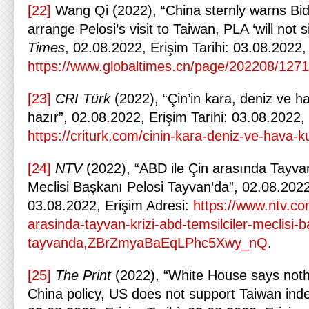
[22]
Wang Qi (2022), “China sternly warns Bid
arrange Pelosi’s visit to Taiwan, PLA ‘will not si
Times
, 02.08.2022, Erişim Tarihi: 03.08.2022,
https://www.globaltimes.cn/page/202208/127
[23]
CRI Türk
(2022), “Çin’in kara, deniz ve h
hazır”, 02.08.2022, Erişim Tarihi: 03.08.2022,
https://criturk.com/cinin-kara-deniz-ve-hava-k
[24]
NTV
(2022), “ABD ile Çin arasında Tayvan
Meclisi Başkanı Pelosi Tayvan’da”, 02.08.2022,
03.08.2022, Erişim Adresi:
https://www.ntv.co
arasinda-tayvan-krizi-abd-temsilciler-meclisi-b
tayvanda,ZBrZmyaBaEqLPhc5Xwy_nQ
.
[25]
The Print
(2022), “White House says not
China policy, US does not support Taiwan in