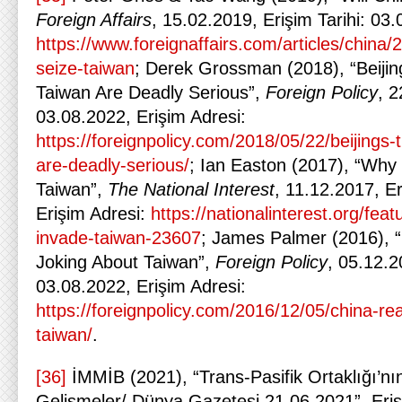
Foreign Affairs
, 15.02.2019, Erişim Tarihi: 03.
https://www.foreignaffairs.com/articles/china/
seize-taiwan
; Derek Grossman (2018), “Beijin
Taiwan Are Deadly Serious”,
Foreign Policy
, 2
03.08.2022, Erişim Adresi:
https://foreignpolicy.com/2018/05/22/beijings-
are-deadly-serious/
; Ian Easton (2017), “Why
Taiwan”,
The National Interest
, 11.12.2017, Er
Erişim Adresi:
https://nationalinterest.org/fea
invade-taiwan-23607
; James Palmer (2016), “
Joking About Taiwan”,
Foreign Policy
, 05.12.2
03.08.2022, Erişim Adresi:
https://foreignpolicy.com/2016/12/05/china-real
taiwan/
.
[36]
İMMİB (2021), “Trans-Pasifik Ortaklığı’nın
Gelişmeler/ Dünya Gazetesi 21.06.2021”, Eriş