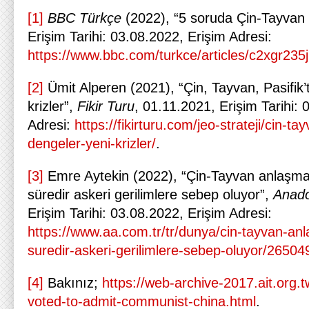
[1]
BBC Türkçe
(2022), “5 soruda Çin-Tayvan g
Erişim Tarihi: 03.08.2022, Erişim Adresi:
https://www.bbc.com/turkce/articles/c2xgr235
[2]
Ümit Alperen (2021), “Çin, Tayvan, Pasifik’
krizler”,
Fikir Turu
, 01.11.2021, Erişim Tarihi: 
Adresi:
https://fikirturu.com/jeo-strateji/cin-ta
dengeler-yeni-krizler/
.
[3]
Emre Aytekin (2022), “Çin-Tayvan anlaşmazl
süredir askeri gerilimlere sebep oluyor”,
Anado
Erişim Tarihi: 03.08.2022, Erişim Adresi:
https://www.aa.com.tr/tr/dunya/cin-tayvan-anla
suredir-askeri-gerilimlere-sebep-oluyor/26504
[4]
Bakınız;
https://web-archive-2017.ait.org.
voted-to-admit-communist-china.html
.