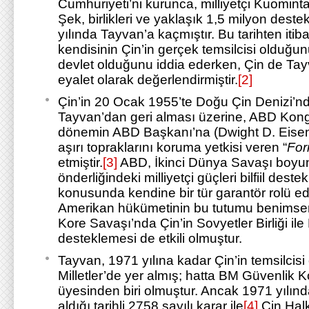
Cumhuriyeti’ni kurunca, milliyetçi Kuominta
Şek, birlikleri ve yaklaşık 1,5 milyon destek
yılında Tayvan’a kaçmıştır. Bu tarihten it
kendisinin Çin’in gerçek temsilcisi olduğu
devlet olduğunu iddia ederken, Çin de Tayv
eyalet olarak değerlendirmiştir.
[2]
Çin’in 20 Ocak 1955’te Doğu Çin Denizi’nd
Tayvan’dan geri alması üzerine, ABD Kong
dönemin ABD Başkanı’na (Dwight D. Eisen
aşırı topraklarını koruma yetkisi veren “
For
etmiştir.
[3]
ABD, İkinci Dünya Savaşı boy
önderliğindeki milliyetçi güçleri bilfiil des
konusunda kendine bir tür garantör rolü ed
Amerikan hükümetinin bu tutumu benimsem
Kore Savaşı’nda Çin’in Sovyetler Birliği il
desteklemesi de etkili olmuştur.
Tayvan, 1971 yılına kadar Çin’in temsilcisi
Milletler’de yer almış; hatta BM Güvenlik K
üyesinden biri olmuştur. Ancak 1971 yılı
aldığı tarihli 2758 sayılı karar ile
[4]
Çin Halk