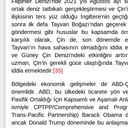
Filipinler Denizi’nde 2021 yılı Ağustos ayı s
ortak deniz tatbikatı gerçekleştirmesi ve Çi
ilişkisinin ters yüz olduğu İngiltere’nin geçt
sonra ilk defa Tayvan Boğazı’ndan geçerek
göndermesi gibi hususlar bu kapsamda örnek
karşılık olarak, Çin de, son dönemde eg
Tayvan’ın hava sahasının olmadığını iddia e
ve Güney Çin Denizi’ndeki etkinliğini arttı
uzman, Çin’in gerekli güce ulaştığında Tayva
iddia etmektedir.
[35]
Bölgedeki ekonomik gelişmeler de ABD-Ç
önemlidir. ABD, bu ülkedeki ticarete yön v
Pasifik Ortaklığı İçin Kapsamlı ve Aşamalı A
ismiyle CPTPP/Comprehensive and Progr
Trans-Pacific Partnership) Barack Obama 
ancak Donald Trump döneminde bu anlaşmadan