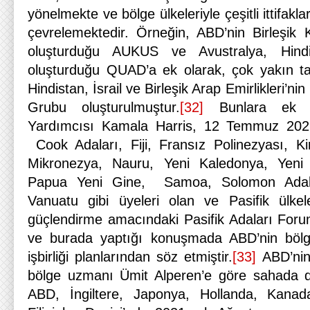
yönelmekte ve bölge ülkeleriyle çeşitli ittifakl
çevrelemektedir. Örneğin, ABD’nin Birleşik K
oluşturduğu AUKUS ve Avustralya, Hind
oluşturduğu QUAD’a ek olarak, çok yakın tari
Hindistan, İsrail ve Birleşik Arap Emirlikleri’n
Grubu oluşturulmuştur.
[32]
Bunlara ek o
Yardımcısı Kamala Harris, 12 Temmuz 2022 
Cook Adaları, Fiji, Fransız Polinezyası, Kir
Mikronezya, Nauru, Yeni Kaledonya, Yeni 
Papua Yeni Gine, Samoa, Solomon Adala
Vanuatu gibi üyeleri olan ve Pasifik ülkeler
güçlendirme amacındaki Pasifik Adaları Forum
ve burada yaptığı konuşmada ABD’nin bölg
işbirliği planlarından söz etmiştir.
[33]
ABD’nin 
bölge uzmanı Ümit Alperen’e göre sahada
ABD, İngiltere, Japonya, Hollanda, Kanad