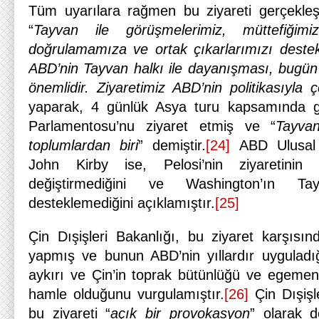
Tüm uyarılara rağmen bu ziyareti gerçekleş
“
Tayvan ile görüşmelerimiz, müttefiğimi
doğrulamamıza ve ortak çıkarlarımızı deste
ABD’nin Tayvan halkı ile dayanışması, bugü
önemlidir. Ziyaretimiz ABD’nin politikasıyla ç
yaparak, 4 günlük Asya turu kapsamında gi
Parlamentosu’nu ziyaret etmiş ve “
Tayva
toplumlardan biri
” demiştir.
[24]
ABD Ulusal 
John Kirby ise, Pelosi’nin ziyaretinin 
değiştirmediğini ve Washington’ın Tayv
desteklemediğini açıklamıştır.
[25]
Çin Dışişleri Bakanlığı, bu ziyaret karşıs
yapmış ve bunun ABD’nin yıllardır uyguladı
aykırı ve Çin’in toprak bütünlüğü ve egemenl
hamle olduğunu vurgulamıştır.
[26]
Çin Dışişl
bu ziyareti “
açık bir provokasyon
” olarak d