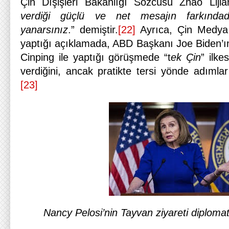
Çin Dışişleri Bakanlığı Sözcüsü Zhao Lijia
verdiği güçlü ve net mesajın farkındad
yanarsınız
.” demiştir.
[22]
Ayrıca, Çin Medya
yaptığı açıklamada, ABD Başkanı Joe Biden’
Cinping ile yaptığı görüşmede “t
ek Çin
” ilk
verdiğini, ancak pratikte tersi yönde adımlar a
[23]
Nancy Pelosi’nin Tayvan ziyareti diplomat