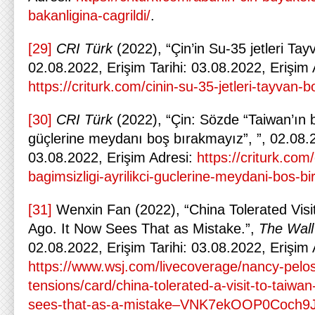
bakanligina-cagrildi/
.
[29]
CRI Türk
(2022), “Çin’in Su-35 jetleri Tay
02.08.2022, Erişim Tarihi: 03.08.2022, Erişim 
https://criturk.com/cinin-su-35-jetleri-tayvan-b
[30]
CRI Türk
(2022), “Çin: Sözde “Taiwan’ın b
güçlerine meydanı boş bırakmayız”, ”, 02.08.2
03.08.2022, Erişim Adresi:
https://criturk.com
bagimsizligi-ayrilikci-guclerine-meydani-bos-b
[31]
Wenxin Fan (2022), “China Tolerated Visi
Ago. It Now Sees That as Mistake.”,
The Wall
02.08.2022, Erişim Tarihi: 03.08.2022, Erişim 
https://www.wsj.com/livecoverage/nancy-pelosi
tensions/card/china-tolerated-a-visit-to-taiwa
sees-that-as-a-mistake–VNK7ekOOP0Coch9