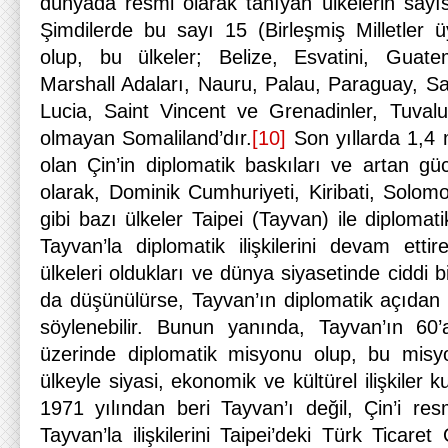
dünyada resmi olarak tanıyan ülkelerin sayıs
Şimdilerde bu sayı 15 (Birleşmiş Milletler ü
olup, bu ülkeler; Belize, Esvatini, Guate
Marshall Adaları, Nauru, Palau, Paraguay, Sai
Lucia, Saint Vincent ve Grenadinler, Tuval
olmayan Somaliland’dır.
[10]
Son yıllarda 1,4 m
olan Çin’in diplomatik baskıları ve artan g
olarak, Dominik Cumhuriyeti, Kiribati, Solom
gibi bazı ülkeler Taipei (Tayvan) ile diplomatik 
Tayvan’la diplomatik ilişkilerini devam etti
ülkeleri oldukları ve dünya siyasetinde ciddi bi
da düşünülürse, Tayvan’ın diplomatik açıdan
söylenebilir. Bunun yanında, Tayvan’ın 60
üzerinde diplomatik misyonu olup, bu misyon
ülkeyle siyasi, ekonomik ve kültürel ilişkiler 
1971 yılından beri Tayvan’ı değil, Çin’i re
Tayvan’la ilişkilerini Taipei’deki Türk Ticaret 