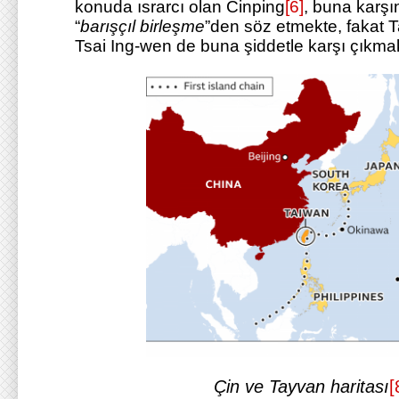
konuda ısrarcı olan Cinping
[6]
, buna karşı
“
barışçıl birleşme
”den söz etmekte, fakat 
Tsai Ing-wen de buna şiddetle karşı çıkmak
Çin ve Tayvan haritası
[