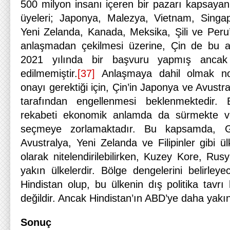
500 milyon insanı içeren bir pazarı kapsay
üyeleri; Japonya, Malezya, Vietnam, Singap
Yeni Zelanda, Kanada, Meksika, Şili ve Peru’
anlaşmadan çekilmesi üzerine, Çin de bu a
2021 yılında bir başvuru yapmış ancak
edilmemiştir.
[37]
Anlaşmaya dahil olmak no
onayı gerektiği için, Çin’in Japonya ve Avustra
tarafından engellenmesi beklenmektedir
rekabeti ekonomik anlamda da sürmekte ve 
seçmeye zorlamaktadır. Bu kapsamda, 
Avustralya, Yeni Zelanda ve Filipinler gibi ü
olarak nitelendirilebilirken, Kuzey Kore, Ru
yakın ülkelerdir. Bölge dengelerini belirley
Hindistan olup, bu ülkenin dış politika tavrı
değildir. Ancak Hindistan’ın ABD’ye daha yakın
Sonuç