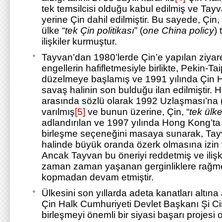
tek temsilcisi olduğu kabul edilmiş ve Tay
yerine Çin dahil edilmiştir. Bu sayede, Ç
ülke “
tek Çin politikası
” (
one China policy
)
ilişkiler kurmuştur.
Tayvan’dan 1980’lerde Çin’e yapılan ziyare
engellerin hafifletmesiyle birlikte, Pekin-Taip
düzelmeye başlamış ve 1991 yılında Çin H
savaş halinin son bulduğu ilan edilmiştir. H
arasında sözlü olarak 1992 Uzlaşması’na 
varılmış
[5]
ve bunun üzerine, Çin, “
tek ülke
adlandırılan ve 1997 yılında Hong Kong’ta
birleşme seçeneğini masaya sunarak, Tay
halinde büyük oranda özerk olmasına izin ve
Ancak Tayvan bu öneriyi reddetmiş ve ilişkil
zaman zaman yaşanan gerginliklere rağ
kopmadan devam etmiştir.
Ülkesini son yıllarda adeta kanatları altına 
Çin Halk Cumhuriyeti Devlet Başkanı Şi Ci
birleşmeyi önemli bir siyasi başarı projesi