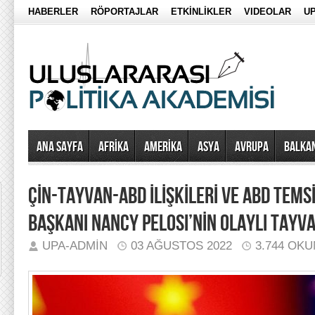
HABERLER
RÖPORTAJLAR
ETKİNLİKLER
VIDEOLAR
UP
Ana Sayfa
AFRİKA
AMERİKA
ASYA
AVRUPA
BALKA
ÇİN-TAYVAN-ABD İLİŞKİLERİ VE ABD TEMSİ
BAŞKANI NANCY PELOSI’NİN OLAYLI TAYVA
UPA-ADMIN
03 AĞUSTOS 2022
3.744 OK