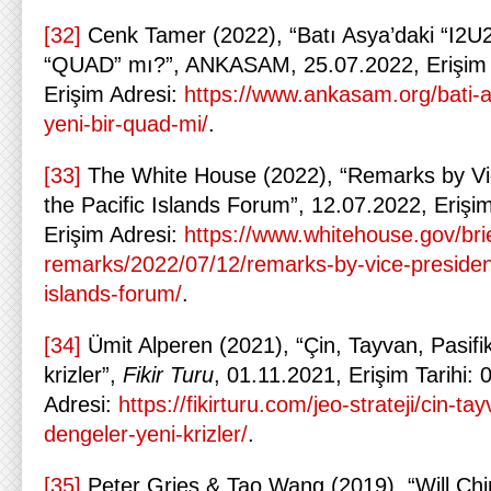
[32]
Cenk Tamer (2022), “Batı Asya’daki “I2U2” 
“QUAD” mı?”, ANKASAM, 25.07.2022, Erişim T
Erişim Adresi:
https://www.ankasam.org/bati-as
yeni-bir-quad-mi/
.
[33]
The White House (2022), “Remarks by Vic
the Pacific Islands Forum”, 12.07.2022, Erişim
Erişim Adresi:
https://www.whitehouse.gov/br
remarks/2022/07/12/remarks-by-vice-president-
islands-forum/
.
[34]
Ümit Alperen (2021), “Çin, Tayvan, Pasifik
krizler”,
Fikir Turu
, 01.11.2021, Erişim Tarihi: 
Adresi:
https://fikirturu.com/jeo-strateji/cin-ta
dengeler-yeni-krizler/
.
[35]
Peter Gries & Tao Wang (2019), “Will Chi