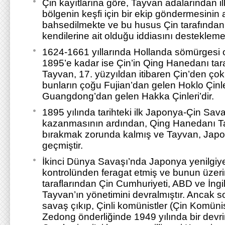
Çin kayıtlarına göre, Tayvan adalarından i
bölgenin keşfi için bir ekip göndermesinin
bahsedilmekte ve bu husus Çin tarafından 
kendilerine ait olduğu iddiasını desteklemek
1624-1661 yıllarında Hollanda sömürgesi 
1895’e kadar ise Çin’in Qing Hanedanı tara
Tayvan, 17. yüzyıldan itibaren Çin’den ço
bunların çoğu Fujian’dan gelen Hoklo Çinle
Guangdong’dan gelen Hakka Çinleri’dir.
1895 yılında tarihteki ilk Japonya-Çin Sav
kazanmasının ardından, Qing Hanedanı T
bırakmak zorunda kalmış ve Tayvan, Japo
geçmiştir.
İkinci Dünya Savaşı’nda Japonya yenilgiy
kontrolünden feragat etmiş ve bunun üzeri
taraflarından Çin Cumhuriyeti, ABD ve İngil
Tayvan’ın yönetimini devralmıştır. Ancak so
savaş çıkıp, Çinli komünistler (Çin Komüni
Zedong önderliğinde 1949 yılında bir devr