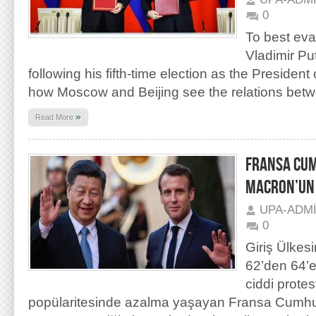
0
To best eva
Vladimir Put
following his fifth-time election as the Presiden
how Moscow and Beijing see the relations bet
»
Read More
FRANSA CU
MACRON’UN 
UPA-ADM
0
Giriş Ülkesi
62’den 64’e
ciddi protes
popülaritesinde azalma yaşayan Fransa Cum