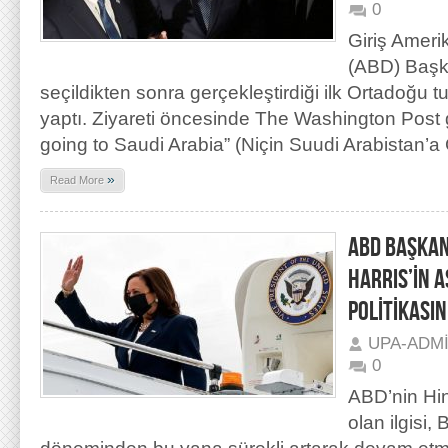
0
Giriş Amerik
(ABD) Başk
seçildikten sonra gerçekleştirdiği ilk Ortadoğu 
yaptı. Ziyareti öncesinde The Washington Post
going to Saudi Arabia” (Niçin Suudi Arabistan’a
»
Read More
ABD BAŞKAN
HARRIS’İN A
POLİTİKASI
UPA-ADM
0
ABD’nin Hin
olan ilgisi