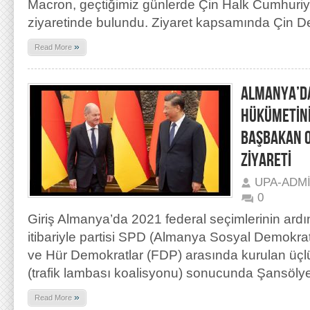
Macron, geçtiğimiz günlerde Çin Halk Cumhuriyet
ziyaretinde bulundu. Ziyaret kapsamında Çin D
»
Read More
ALMANYA’D
HÜKÜMETİNİN
BAŞBAKAN O
ZİYARETİ
UPA-ADM
0
Giriş Almanya’da 2021 federal seçimlerinin ardın
itibariyle partisi SPD (Almanya Sosyal Demokrat P
ve Hür Demokratlar (FDP) arasında kurulan üçl
(trafik lambası koalisyonu) sonucunda Şansöl
»
Read More