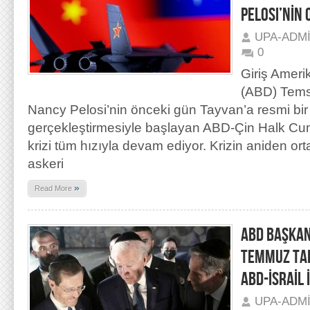
PELOSI’NİN 
UPA-ADM
0
Giriş Amerik
(ABD) Temsi
Nancy Pelosi’nin önceki gün Tayvan’a resmi bir 
gerçekleştirmesiyle başlayan ABD-Çin Halk Cumh
krizi tüm hızıyla devam ediyor. Krizin aniden ort
askeri
»
Read More
ABD BAŞKANI
TEMMUZ TAR
ABD-İSRAİL İ
UPA-ADM