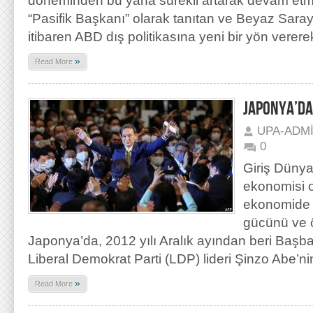
döneminden bu yana sürekli artarak devam etme
“Pasifik Başkanı” olarak tanıtan ve Beyaz Saray
itibaren ABD dış politikasına yeni bir yön vererek
»
Read More
JAPONYA’DA
UPA-ADM
0
Giriş Düny
ekonomisi o
ekonomide v
gücünü ve 
Japonya’da, 2012 yılı Aralık ayından beri Baş
Liberal Demokrat Parti (LDP) lideri Şinzo Abe’n
»
Read More