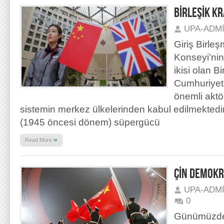
BİRLEŞİK KR
UPA-ADM
Giriş Birleş
Konseyi’ni
ikisi olan B
Cumhuriyeti
önemli aktö
sistemin merkez ülkelerinden kabul edilmektedir
(1945 öncesi dönem) süpergücü
»
Read More
ÇİN DEMOKR
UPA-ADM
0
Günümüzde