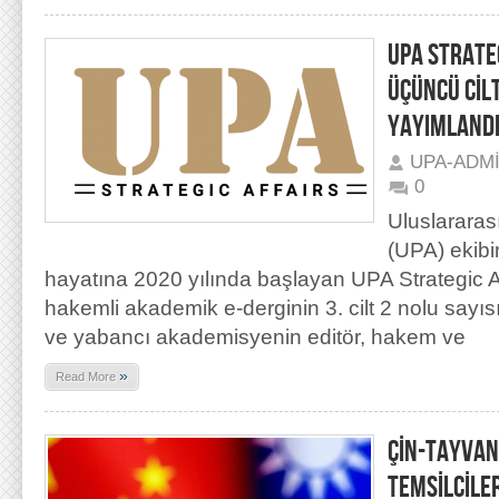
UPA STRATEG
ÜÇÜNCÜ CİLT
YAYIMLAND
UPA-ADM
0
Uluslararas
(UPA) ekibi
hayatına 2020 yılında başlayan UPA Strategic Aff
hakemli akademik e-derginin 3. cilt 2 nolu sayıs
ve yabancı akademisyenin editör, hakem ve
»
Read More
ÇİN-TAYVAN-
TEMSİLCİLE