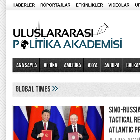
HABERLER
RÖPORTAJLAR
ETKİNLİKLER
VIDEOLAR
UP
Ana Sayfa
AFRİKA
AMERİKA
ASYA
AVRUPA
BALKA
»
global times
SINO-RUSSI
TACTICAL R
ATLANTIC P
UPA-ADM