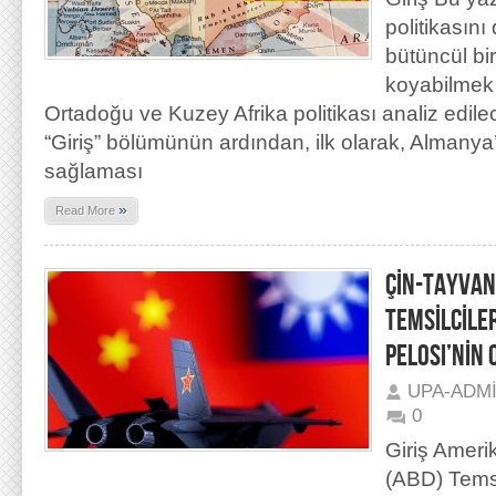
politikasın
bütüncül bir
koyabilmek
Ortadoğu ve Kuzey Afrika politikası analiz edil
“Giriş” bölümünün ardından, ilk olarak, Almanya’n
sağlaması
»
Read More
ÇİN-TAYVAN-
TEMSİLCİLE
PELOSI’NİN 
UPA-ADM
0
Giriş Amerik
(ABD) Temsi