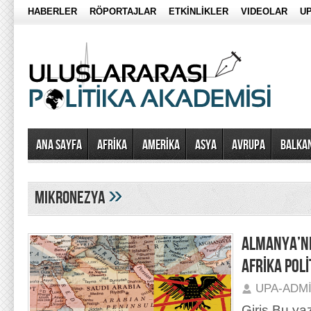
HABERLER
RÖPORTAJLAR
ETKİNLİKLER
VIDEOLAR
UP
Ana Sayfa
AFRİKA
AMERİKA
ASYA
AVRUPA
BALKA
»
mikronezya
ALMANYA’NI
AFRİKA POLİ
UPA-ADM
Giriş Bu ya