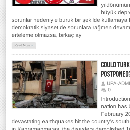
yıldönümün
büyük depr
sorunlar nedeniyle buruk bir şekilde kutlamaya 
demokratik siyaset de sorunlara rağmen devam e
erteleme olmazsa, birkaç ay
»
Read More
COULD TURK
POSTPONED
UPA-ADM
0
Introductio
nation has 
February 2
devastating earthquakes hit the country’s south
in Kahramanmaraş, the disasters demolished 10 