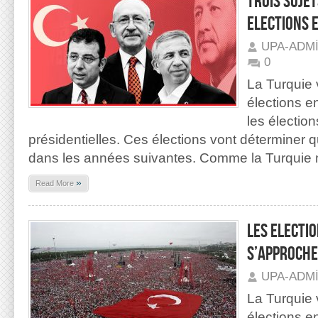
TROIS SUJET
ELECTIONS 
UPA-ADM
0
La Turquie 
élections 
les élection
présidentielles. Ces élections vont déterminer 
dans les années suivantes. Comme la Turquie
»
Read More
LES ELECTI
S’APPROCH
UPA-ADM
La Turquie 
élections 