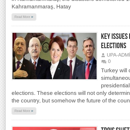
Kahramanmaraş, Hatay
»
Read More
KEY ISSUES
ELECTIONS
UPA-ADM
0
Turkey will
simultaneou
presidentia
elections. These elections will not only determi
the country, but somehow the future of the count
»
Read More