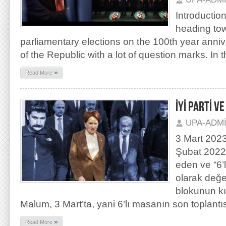
Introduction
heading tow
parliamentary elections on the 100th year anniv
of the Republic with a lot of question marks. In t
»
Read More
İYİ PARTİ V
UPA-ADM
3 Mart 2023
Şubat 2022
eden ve “6’l
olarak değe
blokunun kır
Malum, 3 Mart’ta, yani 6’lı masanın son toplantı
»
Read More