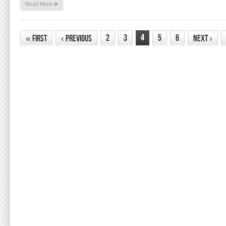
»
Read More
4
2
3
5
6
«
First
‹
Previous
Next
›