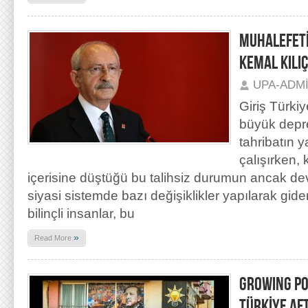
MUHALEFET
KEMAL KILI
UPA-ADM
Giriş Türkiy
büyük depre
tahribatın 
çalışırken,
içerisine düştüğü bu talihsiz durumun ancak d
siyasi sistemde bazı değişiklikler yapılarak gid
bilinçli insanlar, bu
»
Read More
GROWING PO
TÜRKİYE AF