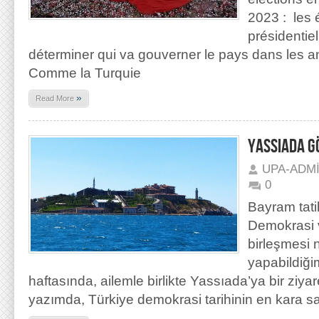
2023 : les é
présidentie
déterminer qui va gouverner le pays dans les 
Comme la Turquie
»
Read More
YASSIADA G
UPA-ADM
0
Bayram tati
Demokrasi v
birleşmesi n
yapabildiğ
haftasında, ailemle birlikte Yassıada’ya bir ziya
yazımda, Türkiye demokrasi tarihinin en kara s