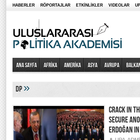
HABERLER
RÖPORTAJLAR
ETKİNLİKLER
VIDEOLAR
UP
Ana Sayfa
AFRİKA
AMERİKA
ASYA
AVRUPA
BALKA
»
DP
CRACK IN T
SECURE ANO
ERDOĞAN IN
UPA-ADM