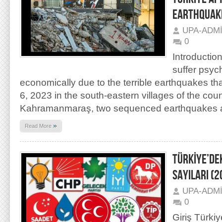
EARTHQUAK
UPA-ADM
0
Introduction
suffer psyc
economically due to the terrible earthquakes t
6, 2023 in the south-eastern villages of the cou
Kahramanmaraş, two sequenced earthquakes a
»
Read More
TÜRKİYE’DEK
SAYILARI (2
UPA-ADM
0
Giriş Türki