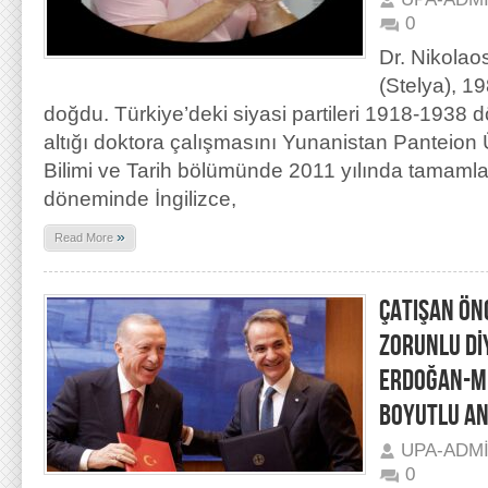
0
Dr. Nikolao
(Stelya), 19
doğdu. Türkiye’deki siyasi partileri 1918-1938
altığı doktora çalışmasını Yunanistan Panteion 
Bilimi ve Tarih bölümünde 2011 yılında tamaml
döneminde İngilizce,
»
Read More
ÇATIŞAN ÖN
ZORUNLU Dİ
ERDOĞAN-Mİ
BOYUTLU AN
UPA-ADM
0