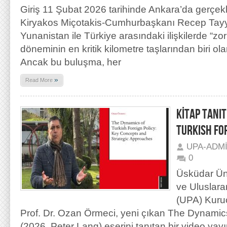
Giriş 11 Şubat 2026 tarihinde Ankara’da gerç
Kiryakos Miçotakis-Cumhurbaşkanı Recep Tayyi
Yunanistan ile Türkiye arasındaki ilişkilerde “z
döneminin en kritik kilometre taşlarından biri ol
Ancak bu buluşma, her
»
Read More
KİTAP TANIT
TURKISH FO
UPA-ADM
0
Üsküdar Üni
ve Uluslara
(UPA) Kuru
Prof. Dr. Ozan Örmeci, yeni çıkan The Dynamics
(2026, Peter Lang) eserini tanıtan bir video yayı