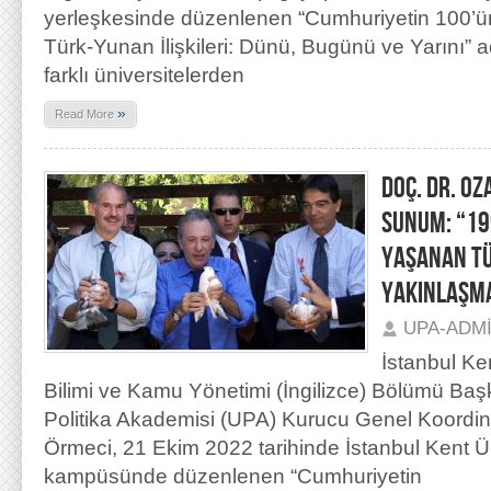
yerleşkesinde düzenlenen “Cumhuriyetin 100’
Türk-Yunan İlişkileri: Dünü, Bugünü ve Yarını” ad
farklı üniversitelerden
»
Read More
DOÇ. DR. OZ
SUNUM: “19
YAŞANAN T
YAKINLAŞMA
UPA-ADM
İstanbul Ke
Bilimi ve Kamu Yönetimi (İngilizce) Bölümü Baş
Politika Akademisi (UPA) Kurucu Genel Koordin
Örmeci, 21 Ekim 2022 tarihinde İstanbul Kent Ü
kampüsünde düzenlenen “Cumhuriyetin