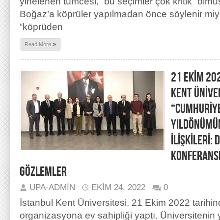
yinelenen tümcesi, “bu seçimler çok kritik” olmu
Boğaz’a köprüler yapılmadan önce söylenir miy
“köprüden
»
Read More
21 EKİM 20
KENT ÜNİVE
“CUMHURİYE
YILDÖNÜMÜ
İLİŞKİLERİ:
KONFERANS
GÖZLEMLER
UPA-ADMIN
EKIM 24, 2022
0
İstanbul Kent Üniversitesi, 21 Ekim 2022 tarihin
organizasyona ev sahipliği yaptı. Üniversitenin