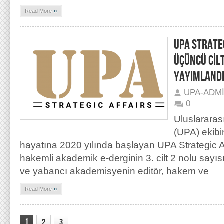
»
Read More
UPA STRATEG
ÜÇÜNCÜ CİLT
YAYIMLAND
UPA-ADM
0
Uluslararas
(UPA) ekibi
hayatına 2020 yılında başlayan UPA Strategic Aff
hakemli akademik e-derginin 3. cilt 2 nolu sayıs
ve yabancı akademisyenin editör, hakem ve
»
Read More
1
2
3