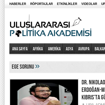
HABERLER
RÖPORTAJLAR
ETKİNLİKLER
VIDEOLAR
UP
Ana Sayfa
AFRİKA
AMERİKA
ASYA
AVRUPA
BALKA
»
ege sorunu
DR. NIKOLA
ERDOĞAN-Mİ
KIBRIS’TA 
UPA-ADM