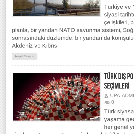
Türkiye ve 
siyasi tarih
çelişkileri,
planla, bir yandan NATO savunma sistemi, So
sonrasındaki düzlemde, bir yandan da komşuluk 
Akdeniz ve Kıbrıs
»
Read More
TÜRK DIŞ PO
SEÇİMLERİ
UPA-ADM
0
Türk siyasal
yaşama geç
her genel y