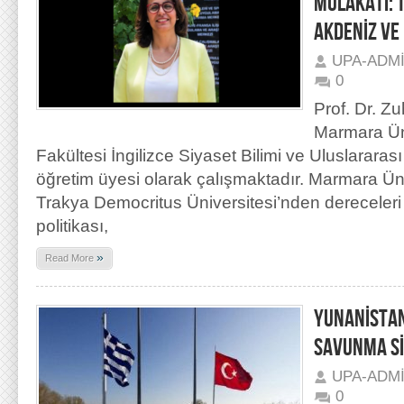
MÜLAKATI: T
AKDENİZ VE
UPA-ADM
0
Prof. Dr. Z
Marmara Üni
Fakültesi İngilizce Siyaset Bilimi ve Uluslararası
öğretim üyesi olarak çalışmaktadır. Marmara Ün
Trakya Democritus Üniversitesi’nden dereceleri
politikası,
»
Read More
YUNANİSTAN
SAVUNMA S
UPA-ADM
0