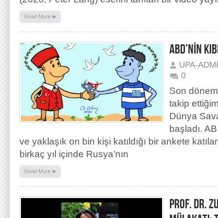
»
Read More
ABD’NİN KIB
UPA-ADM
0
Son dönemd
takip ettiği
Dünya Sava
başladı. AB
ve yaklaşık on bin kişi katıldığı bir ankete katıla
birkaç yıl içinde Rusya’nın
»
Read More
PROF. DR. 