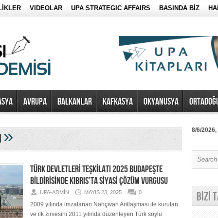
LİKLER
VIDEOLAR
UPA STRATEGIC AFFAIRS
BASINDA BİZ
HA
ASYA
AVRUPA
BALKANLAR
KAFKASYA
OKYANUSYA
ORTADOĞ
»
8/6/2026,
ı
TÜRK DEVLETLERİ TEŞKİLATI 2025 BUDAPEŞTE
BİLDİRİSİNDE KIBRIS’TA SİYASİ ÇÖZÜM VURGUSU
UPA-ADMIN
MAYIS 23, 2025
0
BİZİ 
2009 yılında imzalanan Nahçıvan Antlaşması ile kurulan
ve ilk zirvesini 2011 yılında düzenleyen Türk soylu