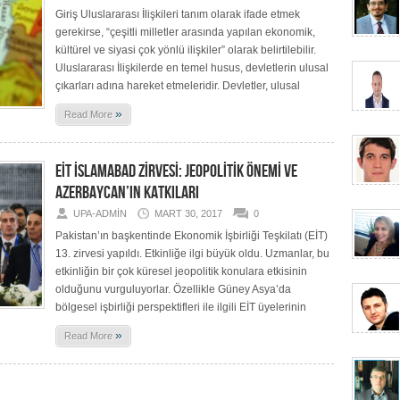
Giriş Uluslararası İlişkileri tanım olarak ifade etmek
gerekirse, “çeşitli milletler arasında yapılan ekonomik,
kültürel ve siyasi çok yönlü ilişkiler” olarak belirtilebilir.
Uluslararası İlişkilerde en temel husus, devletlerin ulusal
çıkarları adına hareket etmeleridir. Devletler, ulusal
»
Read More
EİT İSLAMABAD ZİRVESİ: JEOPOLİTİK ÖNEMİ VE
AZERBAYCAN’IN KATKILARI
UPA-ADMIN
MART 30, 2017
0
Pakistan’ın başkentinde Ekonomik İşbirliği Teşkilatı (EİT)
13. zirvesi yapıldı. Etkinliğe ilgi büyük oldu. Uzmanlar, bu
etkinliğin bir çok küresel jeopolitik konulara etkisinin
olduğunu vurguluyorlar. Özellikle Güney Asya’da
bölgesel işbirliği perspektifleri ile ilgili EİT üyelerinin
»
Read More