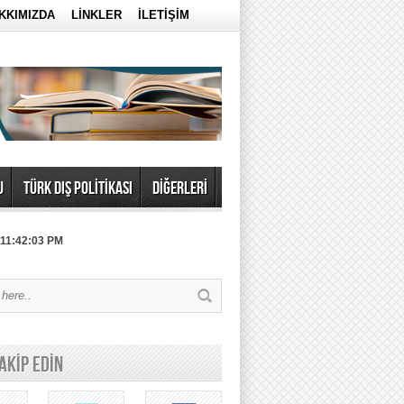
KKIMIZDA
LİNKLER
İLETİŞİM
U
TÜRK DIŞ POLİTİKASI
DİĞERLERİ
 11:42:03 PM
TAKİP EDİN