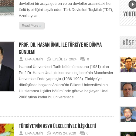
devletleri bir araya getiren ve bu devletler arasındaki her
türlü iş birliğini teşvik eden Türk Devletleri Teşkilatı (TDT),
YOUT
Azerbaycan,
»
Read More
KÖŞE
PROF. DR. HASAN ÜNAL İLE TÜRKİYE VE DÜNYA
GÜNDEMİ
UPA-ADMIN
EYLÜL 17, 2024
0
İstanbul Üniversitesi Tarih bölümü mezunu (1981) olan
Prof. Dr. Hasan Ünal, doktorasını İngiltere’nin Manchester
Üniversitesi’nde yapmıştır (1986-1993). Türkiye’ye
dönüşünde başkent Ankara’da Bilkent Üniversitesi’nin
Uluslararası İlişkiler bölümünde göreve başlayan Ünal,
2008 yılına kadar bu üniversitede
TÜRKİYE’NİN ASYA ÜLKELERİYLE İLİŞKİLERİ
UPA-ADMIN
MAYIS 24, 2020
0