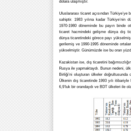
dolara ulaşmıştır.
Uluslararası ticaret açısından Türkiye’ye 
sahiptir. 1983 yılına kadar Türkiye’nin d
1970-1980 döneminde bu payın binde otuz
ticaret hacmindeki gelişme dünya dış ti
dünya ticaretindeki görece payı yükselmiş 
gerilemiş ve 1990-1995 döneminde ortala
yükselmiştir. Günümüzde ise bu oran yüzde
Kazakistan ise, dış ticaretini bağımsızlığ
Rusya ile yapmaktaydı. Bunun nedeni, ülke
Birliği’ni oluşturan ülkeler doğrultusun
Ülkenin dış ticaretinde 1993 yılı itibari
6,9’luk bir orandaydı ve BDT ülkeleri ile ol