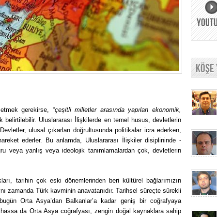
YOUT
KÖŞE
e etmek gerekirse, “
çeşitli milletler arasında yapılan ekonomik,
k belirtilebilir. Uluslararası İlişkilerde en temel husus, devletlerin
Devletler, ulusal çıkarları doğrultusunda politikalar icra ederken,
eket ederler. Bu anlamda, Uluslararası İlişkiler disiplininde -
ğru veya yanlış veya ideolojik tanımlamalardan çok, devletlerin
ları, tarihin çok eski dönemlerinden beri kültürel bağlarımızın
ynı zamanda Türk kavminin anavatanıdır. Tarihsel süreçte sürekli
, bugün Orta Asya’dan Balkanlar’a kadar geniş bir coğrafyaya
ilhassa da Orta Asya coğrafyası, zengin doğal kaynaklara sahip