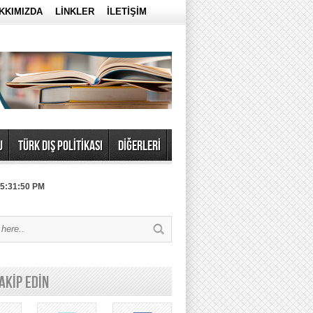
KKIMIZDA
LİNKLER
İLETİŞİM
U
TÜRK DIŞ POLİTİKASI
DİĞERLERİ
 5:31:50 PM
TAKİP EDİN