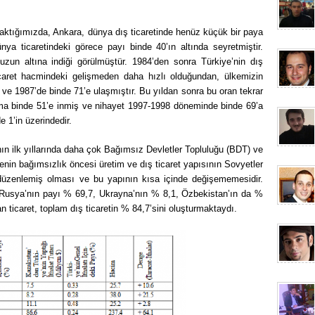
baktığımızda, Ankara, dünya dış ticaretinde henüz küçük bir paya
ünya ticaretindeki görece payı binde 40’ın altında seyretmiştir.
un altına indiği görülmüştür. 1984’den sonra Türkiye’nin dış
caret hacmindeki gelişmeden daha hızlı olduğundan, ülkemizin
ve 1987’de binde 71’e ulaşmıştır. Bu yıldan sonra bu oran tekrar
ma binde 51’e inmiş ve nihayet 1997-1998 döneminde binde 69’a
 1’in üzerindedir.
ının ilk yıllarında daha çok Bağımsız Devletler Topluluğu (BDT) ve
nin bağımsızlık öncesi üretim ve dış ticaret yapısının Sovyetler
da düzenlemiş olması ve bu yapının kısa içinde değişememesidir.
yle Rusya’nın payı % 69,7, Ukrayna’nın % 8,1, Özbekistan’ın da %
an ticaret, toplam dış ticaretin % 84,7’sini oluşturmaktaydı.