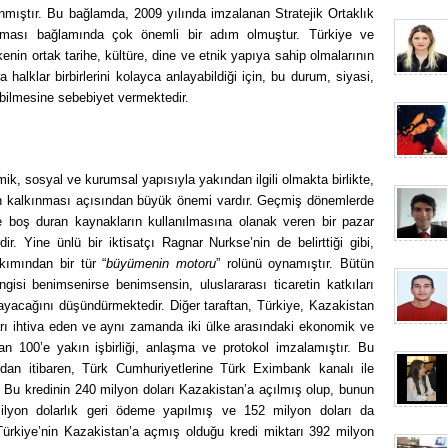
nmıştır. Bu bağlamda, 2009 yılında imzalanan Stratejik Ortaklık
karması bağlamında çok önemli bir adım olmuştur. Türkiye ve
kenin ortak tarihe, kültüre, dine ve etnik yapıya sahip olmalarının
a halklar birbirlerini kolayca anlayabildiği için, bu durum, siyasi,
işebilmesine sebebiyet vermektedir.
ik, sosyal ve kurumsal yapısıyla yakından ilgili olmakta birlikte,
kenin kalkınması açısından büyük önemi vardır. Geçmiş dönemlerde
kede boş duran kaynakların kullanılmasına olanak veren bir pazar
r. Yine ünlü bir iktisatçı Ragnar Nurkse’nin de belirttiği gibi,
akımından bir tür “
büyümenin motoru
” rolünü oynamıştır. Bütün
ngisi benimsenirse benimsensin, uluslararası ticaretin katkıları
ayacağını düşündürmektedir. Diğer taraftan, Türkiye, Kazakistan
ları ihtiva eden ve aynı zamanda iki ülke arasındaki ekonomik ve
turan 100’e yakın işbirliği, anlaşma ve protokol imzalamıştır. Bu
ndan itibaren, Türk Cumhuriyetlerine Türk Eximbank kanalı ile
r. Bu kredinin 240 milyon doları Kazakistan’a açılmış olup, bunun
milyon dolarlık geri ödeme yapılmış ve 152 milyon doları da
e, Türkiye’nin Kazakistan’a açmış olduğu kredi miktarı 392 milyon