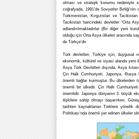
olması ve stratejik konumu nedeniyle son
coğrafyada, 1991’de Sovyetler Birliği’nin
Türkmenistan, Kırgızistan ve Tacikistan
Tacikistan haricindeki devletler “Orta As
adlandırılmaktadırlar (Bir diğer yeni ku
olduğu için Orta Asya ülkeleri arasında sayı
de Türkçe’dir.
Türk devletleri, Türkiye için, duygusal v
ekonomik, kültürel ve siyasi alanda yeni il
Asya Türk Devletleri dışında, Asya kıtas
Çin Halk Cumhuriyeti, Japonya, Rusya F
önemli bağlar kurmuştur. Bu ülkelerden ö
önemli bir ülkedir. Çin Halk Cumhuriye
önemlidir. Japonya dünyanın 3. büyük eko
ilişkilere sahip olmayı başarırken, Gü
tarihten kaynaklanan Türklere yönelik 
Politikası’nda önemli yer edinen ülkeler ol