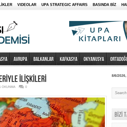
LİKLER
VIDEOLAR
UPA STRATEGIC AFFAIRS
BASINDA BİZ
HA
ASYA
AVRUPA
BALKANLAR
KAFKASYA
OKYANUSYA
ORTADOĞ
RİYLE İLİŞKİLERİ
8/6/2026,
51 OKUNMA
0
BİZİ 