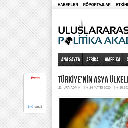
HABERLER
RÖPORTAJLAR
ETKİN
Ana Sayfa
AFRİKA
AMERİKA
TÜRKİYE’NİN ASYA ÜLKELE
Tweet
UPA-ADMIN
24 MAYIS 2020
18.7