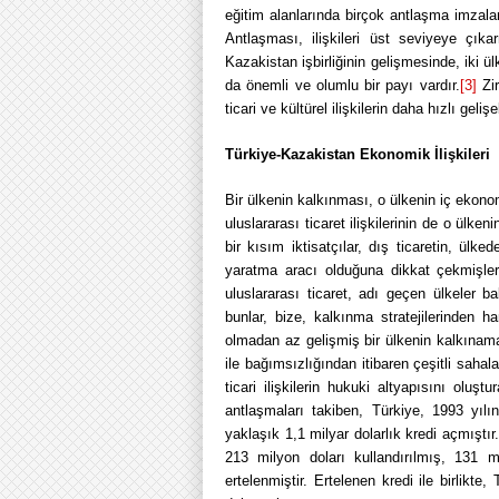
eğitim alanlarında birçok antlaşma imzala
Antlaşması, ilişkileri üst seviyeye çı
Kazakistan işbirliğinin gelişmesinde, iki ül
da önemli ve olumlu bir payı vardır.
[3]
Zir
ticari ve kültürel ilişkilerin daha hızlı gel
Türkiye-Kazakistan Ekonomik İlişkileri
Bir ülkenin kalkınması, o ülkenin iç ekonom
uluslararası ticaret ilişkilerinin de o ül
bir kısım iktisatçılar, dış ticaretin, ül
yaratma aracı olduğuna dikkat çekmişlerdi
uluslararası ticaret, adı geçen ülkeler b
bunlar, bize, kalkınma stratejilerinden ha
olmadan az gelişmiş bir ülkenin kalkınam
ile bağımsızlığından itibaren çeşitli saha
ticari ilişkilerin hukuki altyapısını oluş
antlaşmaları takiben, Türkiye, 1993 yılı
yaklaşık 1,1 milyar dolarlık kredi açmıştı
213 milyon doları kullandırılmış, 131 
ertelenmiştir. Ertelenen kredi ile birlikt