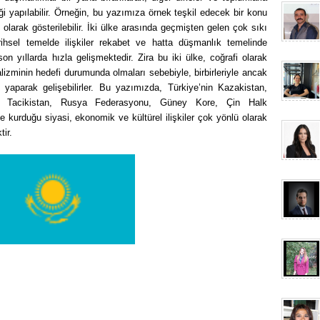
irliği yapılabilir. Örneğin, bu yazımıza örnek teşkil edecek bir konu
 olarak gösterilebilir. İki ülke arasında geçmişten gelen çok sıkı
ihsel temelde ilişkiler rekabet ve hatta düşmanlık temelinde
 son yıllarda hızla gelişmektedir. Zira bu iki ülke, coğrafi olarak
alizminin hedefi durumunda olmaları sebebiyle, birbirleriyle ancak
iği yaparak gelişebilirler. Bu yazımızda, Türkiye’nin Kazakistan,
an, Tacikistan, Rusya Federasyonu, Güney Kore, Çin Halk
de kurduğu siyasi, ekonomik ve kültürel ilişkiler çok yönlü olarak
tir.