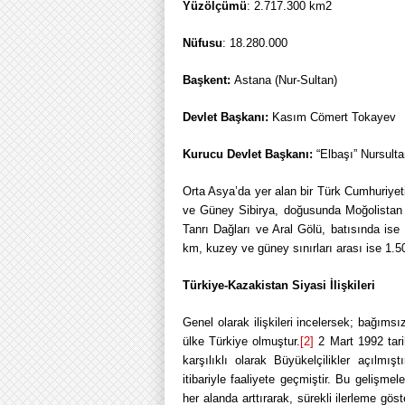
Yüzölçümü
: 2.717.300 km2
Nüfusu
: 18.280.000
Başkent:
Astana (Nur-Sultan)
Devlet Başkanı:
Kasım Cömert Tokayev
Kurucu Devlet Başkanı:
“Elbaşı” Nursult
Orta Asya’da yer alan bir Türk Cumhuriye
ve Güney Sibirya, doğusunda Moğolistan 
Tanrı Dağları ve Aral Gölü, batısında ise 
km, kuzey ve güney sınırları arası ise 1.5
Türkiye-Kazakistan Siyasi İlişkileri
Genel olarak ilişkileri incelersek; bağımsı
ülke Türkiye olmuştur.
[2]
2 Mart 1992 tarih
karşılıklı olarak Büyükelçilikler açılmı
itibariyle faaliyete geçmiştir. Bu gelişmele
her alanda arttırarak, sürekli ilerleme göst