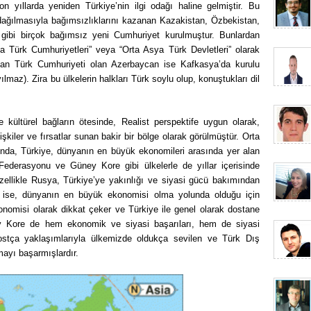
 yıllarda yeniden Türkiye’nin ilgi odağı haline gelmiştir. Bu
 dağılmasıyla bağımsızlıklarını kazanan Kazakistan, Özbekistan,
 gibi birçok bağımsız yeni Cumhuriyet kurulmuştur. Bunlardan
ya Türk Cumhuriyetleri” veya “Orta Asya Türk Devletleri” olarak
rulan Türk Cumhuriyeti olan Azerbaycan ise Kafkasya’da kurulu
lmaz). Zira bu ülkelerin halkları Türk soylu olup, konuştukları dil
e kültürel bağların ötesinde, Realist perspektife uygun olarak,
işkiler ve fırsatlar sunan bakir bir bölge olarak görülmüştür. Orta
ında, Türkiye, dünyanın en büyük ekonomileri arasında yer alan
ederasyonu ve Güney Kore gibi ülkelerle de yıllar içerisinde
zellikle Rusya, Türkiye’ye yakınlığı ve siyasi gücü bakımından
ti ise, dünyanın en büyük ekonomisi olma yolunda olduğu için
nomisi olarak dikkat çeker ve Türkiye ile genel olarak dostane
ney Kore de hem ekonomik ve siyasi başarıları, hem de siyasi
dostça yaklaşımlarıyla ülkemizde oldukça sevilen ve Türk Dış
mayı başarmışlardır.