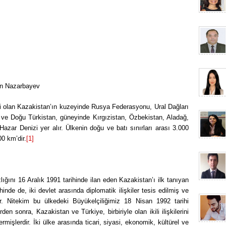
an Nazarbayev
ti olan Kazakistan’ın kuzeyinde Rusya Federasyonu, Ural Dağları
ve Doğu Türkistan, güneyinde Kırgızistan, Özbekistan, Aladağ,
Hazar Denizi yer alır. Ülkenin doğu ve batı sınırları arası 3.000
00 km’dir.
[1]
zlığını 16 Aralık 1991 tarihinde ilan eden Kazakistan’ı ilk tanıyan
inde de, iki devlet arasında diplomatik ilişkiler tesis edilmiş ve
ştır. Nitekim bu ülkedeki Büyükelçiliğimiz 18 Nisan 1992 tarihi
rden sonra, Kazakistan ve Türkiye, birbiriyle olan ikili ilişkilerini
ermişlerdir. İki ülke arasında ticari, siyasi, ekonomik, kültürel ve