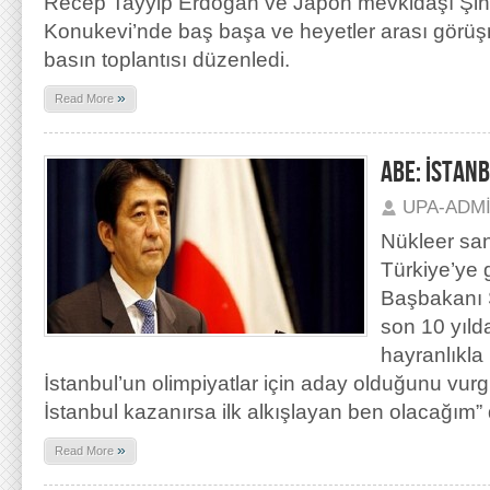
Recep Tayyip Erdoğan ve Japon mevkidaşı Şin
Konukevi’nde baş başa ve heyetler arası görüş
basın toplantısı düzenledi.
»
Read More
ABE: İSTANB
UPA-ADM
Nükleer san
Türkiye’ye
Başbakanı Ş
son 10 yıld
hayranlıkla 
İstanbul’un olimpiyatlar için aday olduğunu vur
İstanbul kazanırsa ilk alkışlayan ben olacağım” 
»
Read More