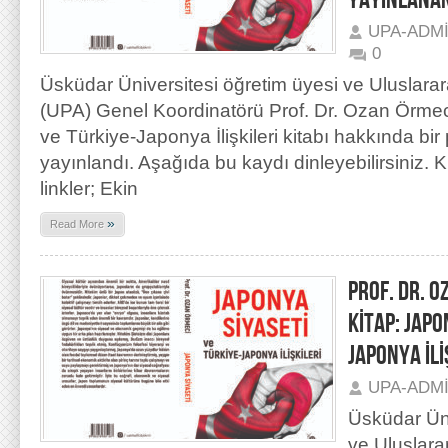
YAYINLANA
UPA-ADM
0
Üsküdar Üniversitesi öğretim üyesi ve Uluslarar
(UPA) Genel Koordinatörü Prof. Dr. Ozan Örmec
ve Türkiye-Japonya İlişkileri kitabı hakkında bir
yayınlandı. Aşağıda bu kaydı dinleyebilirsiniz. Ki
linkler; Ekin
»
Read More
PROF. DR. O
KİTAP: JAPO
JAPONYA İLİ
UPA-ADM
Üsküdar Üni
ve Uluslara