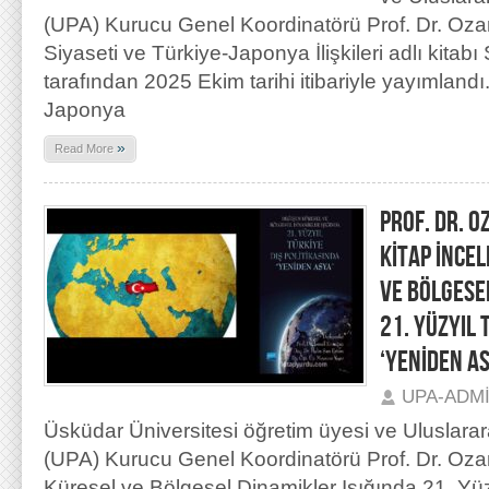
(UPA) Kurucu Genel Koordinatörü Prof. Dr. Oz
Siyaseti ve Türkiye-Japonya İlişkileri adlı kitabı
tarafından 2025 Ekim tarihi itibariyle yayımlandı.
Japonya
»
Read More
PROF. DR. O
KİTAP İNCE
VE BÖLGESE
21. YÜZYIL 
‘YENİDEN A
UPA-ADM
Üsküdar Üniversitesi öğretim üyesi ve Uluslarar
(UPA) Kurucu Genel Koordinatörü Prof. Dr. Oz
Küresel ve Bölgesel Dinamikler Işığında 21. Yüz