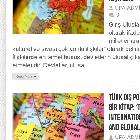
UPA-ADM
0
Giriş Uluslar
olarak ifade
milletler a
kültürel ve siyasi çok yönlü ilişkiler” olarak belirti
İlişkilerde en temel husus, devletlerin ulusal çık
etmeleridir. Devletler, ulusal
»
Read More
TÜRK DIŞ PO
BİR KİTAP: 
INTERNATIO
AND GLOBAL
UPA-ADM