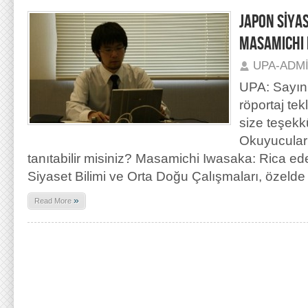
JAPON SİYAS
MASAMICHI 
UPA-ADM
UPA: Sayın
röportaj tekl
size teşekk
Okuyucuları
tanıtabilir misiniz? Masamichi Iwasaka: Rica ed
Siyaset Bilimi ve Orta Doğu Çalışmaları, özelde
»
Read More