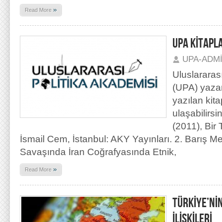
»
Read More
UPA KİTAPL
UPA-ADM
Uluslararas
(UPA) yaza
yazılan kit
ulaşabilirs
(2011), Bir
İsmail Cem, İstanbul: AKY Yayınları. 2. Barış Me
Savaşında İran Coğrafyasında Etnik,
»
Read More
TÜRKİYE’Nİ
İLİŞKİLERİ