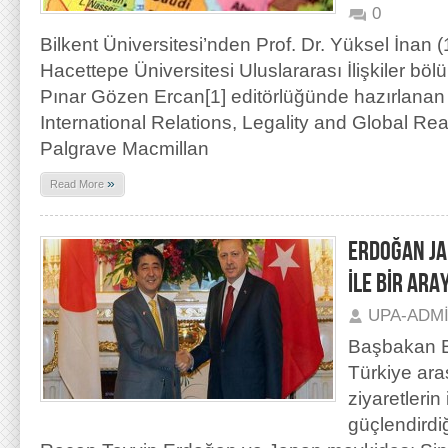
0
Bilkent Üniversitesi’nden Prof. Dr. Yüksel İnan
Hacettepe Üniversitesi Uluslararası İlişkiler bö
Pınar Gözen Ercan[1] editörlüğünde hazırlanan 
International Relations, Legality and Global Reac
Palgrave Macmillan
»
Read More
ERDOĞAN JA
İLE BİR ARA
UPA-ADM
Başbakan E
Türkiye ara
ziyaretlerin ik
güçlendirdi