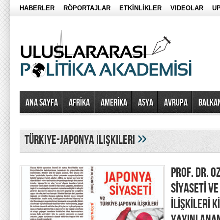
HABERLER
RÖPORTAJLAR
ETKİNLİKLER
VIDEOLAR
UP
Ana Sayfa
AFRİKA
AMERİKA
ASYA
AVRUPA
BALKA
»
türkiye-japonya ilişkileri
PROF. DR. 
SİYASETİ V
İLİŞKİLERİ 