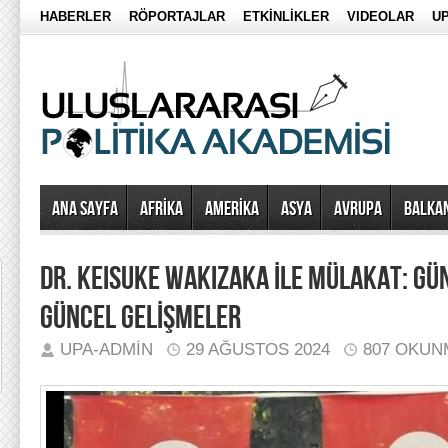
HABERLER
RÖPORTAJLAR
ETKİNLİKLER
VIDEOLAR
UP
Ana Sayfa
AFRİKA
AMERİKA
ASYA
AVRUPA
BALKA
DR. KEISUKE WAKIZAKA İLE MÜLAKAT: GÜ
GÜNCEL GELİŞMELER
UPA-ADMIN
29 AĞUSTOS 2024
807 OKUN