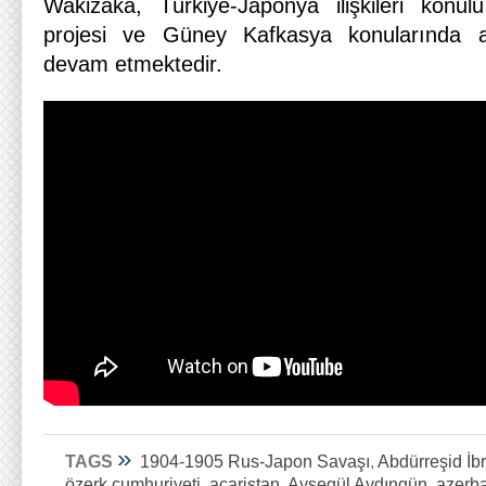
Wakizaka, Türkiye-Japonya ilişkileri konulu
projesi ve Güney Kafkasya konularında a
devam etmektedir.
»
TAGS
1904-1905 Rus-Japon Savaşı
,
Abdürreşid İb
özerk cumhuriyeti
,
acaristan
,
Ayşegül Aydıngün
,
azerba