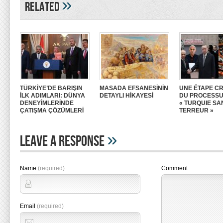
»
Related
TÜRKİYE’DE BARIŞIN
MASADA EFSANESİNİN
UNE ÉTAPE CR
İLK ADIMLARI: DÜNYA
DETAYLI HİKAYESİ
DU PROCESS
DENEYİMLERİNDE
« TURQUIE SA
ÇATIŞMA ÇÖZÜMLERİ
TERREUR »
»
Leave A Response
Name
(required)
Comment
Email
(required)