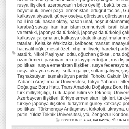
rusya ilişkileri
,
azerbaycan'ın brics üyeliği
,
bakü
,
brics
,
boyutluluk
,
enver paşa
,
ermenistan
,
ertuğrul faciası
,
Gü
kafkasya siyaseti
,
güney osetya
,
gürcistan
,
gürcistan rus
halil inalcık
,
hasan oktay
,
hasan ünal
,
hoşnut olamamış
karabağ savaşı
,
iran
,
iran islam cumhuriyeti
,
israil
,
ista
ve terakki
,
japonya'da türkoloji
,
japonya'da türkoloji çal
kafkasya çalışmaları
,
kafkasya stratejik araştırmalar me
tatarları
,
Keisuke Wakizaka
,
kelbecer
,
manset
,
masayuk
hacısalihoğlu
,
mesut özel
,
mhp
,
milliyetçi hareket partis
atatürk
,
Nikol Paşinyan
,
odtü
,
oğuzhan göksel
,
orta doğ
ozan örmeci
,
paşinyan
,
recep tayyip erdoğan
,
rus dış p
politikası
,
rusya ermenistan ilişkileri
,
rusya federasyon
rusya ukrayna savaşı
,
sultan galiye
,
sultan galiyev
,
şuş
Taşnaksütyun
,
taşnaksütyun partisi
,
Tohoku Gakuin Üni
Yabancı Araştırmalar Üniversitesi
,
Tokyo Yabancı Diller
Doğalgaz Boru Hattı
,
Trans Anadolu Doğalgaz Boru Hat
türk milliyetçiliği
,
Türk-Japon Bilim ve Teknoloji Ünivers
Azerbaycan ilişkileri
,
türkiye ermenistan ilişkileri
,
türki
türkiye-japonya ilişkileri
,
türkiye'nin güney kafkasya poli
politikası
,
Türkmençay Antlaşması
,
türkoloji
,
ukrayna
,
u
putin
,
Yıldız Teknik Üniversitesi
,
ytü
,
Zengezur Koridor
»
POSTED IN
ASYA
,
KAFKASYA
,
RÖPORTAJ