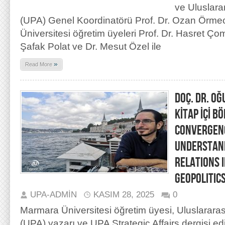
ve Uluslara
(UPA) Genel Koordinatörü Prof. Dr. Ozan Örmeci
Üniversitesi öğretim üyeleri Prof. Dr. Hasret Ç
Şafak Polat ve Dr. Mesut Özel ile
»
Read More
DOÇ. DR. O
KİTAP İÇİ B
CONVERGENC
UNDERSTAND
RELATIONS 
GEOPOLITIC
UPA-ADMIN
KASIM 28, 2025
0
Marmara Üniversitesi öğretim üyesi, Uluslararas
(UPA) yazarı ve UPA Strategic Affairs dergisi e