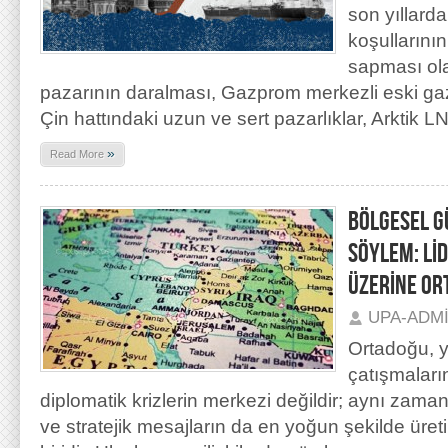
son yıllard
koşullarının 
sapması ol
pazarının daralması, Gazprom merkezli eski ga
Çin hattındaki uzun ve sert pazarlıklar, Arktik L
»
Read More
BÖLGESEL G
SÖYLEM: Lİ
ÜZERİNE OR
UPA-ADM
Ortadoğu, y
çatışmaların
diplomatik krizlerin merkezi değildir; aynı zaman
ve stratejik mesajların da en yoğun şekilde üret