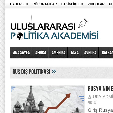
HABERLER
RÖPORTAJLAR
ETKİNLİKLER
VIDEOLAR
UP
Ana Sayfa
AFRİKA
AMERİKA
ASYA
AVRUPA
BALKA
»
rus dış politikası
RUSYA’NIN E
UPA-ADM
0
Giriş Rusya