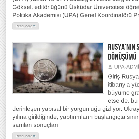
Göksel, editörlüğünü Üsküdar Üniversitesi öğret
Politika Akademisi (UPA) Genel Koordinatörü Pr
»
Read More
RUSYA’NIN 
DÖNÜŞÜMÜ
UPA-ADM
Giriş Rusy
itibarıyla yü
büyüme gra
etse de, bu
derinleşen yapısal bir yorgunluğu gizliyor. Ukr
yılına girildiğinde, yaptırımların başlangıçta sınırl
sanılan sonuçları
»
Read More