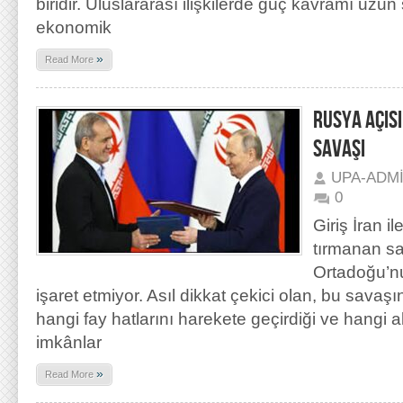
biridir. Uluslararası ilişkilerde güç kavramı uzun
ekonomik
»
Read More
RUSYA AÇIS
SAVAŞI
UPA-ADM
0
Giriş İran i
tırmanan sa
Ortadoğu’nu
işaret etmiyor. Asıl dikkat çekici olan, bu savaş
hangi fay hatlarını harekete geçirdiği ve hangi ak
imkânlar
»
Read More