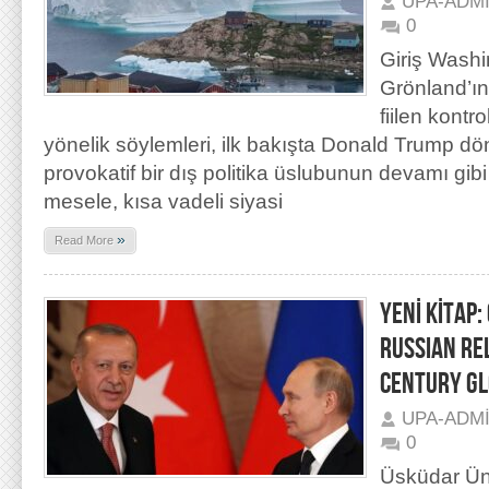
UPA-ADM
0
Giriş Washi
Grönland’ın
fiilen kontr
yönelik söylemleri, ilk bakışta Donald Trump dö
provokatif bir dış politika üslubunun devamı gibi 
mesele, kısa vadeli siyasi
»
Read More
YENİ KİTAP
RUSSIAN RE
CENTURY GL
UPA-ADM
0
Üsküdar Üni