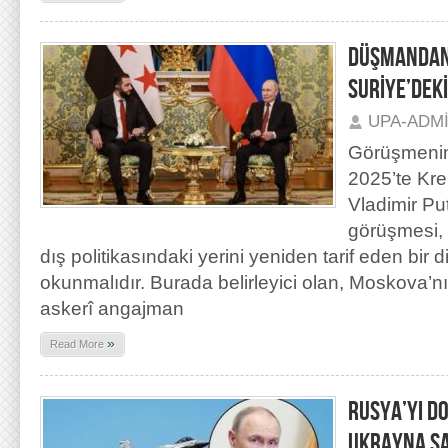
DÜŞMANDAN
SURİYE’DEKİ
UPA-ADM
Görüşmeni
2025’te Kre
Vladimir P
görüşmesi,
dış politikasındaki yerini yeniden tarif eden bir
okunmalıdır. Burada belirleyici olan, Moskova’nı
askerî angajman
»
Read More
RUSYA’YI 
UKRAYNA SA