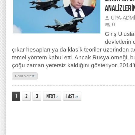
ANALİZLERİ
UPA-ADM
0
Giriş Uluslar
devletlerin 
çıkar hesapları ya da klasik teoriler üzerinden 
temel yöntem kabul etti. Ancak Rusya örneği, 
çoğu zaman yetersiz kaldığını gösteriyor. 2014’t
»
Read More
1
2
3
Next
›
Last
»