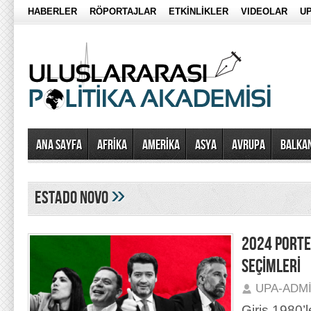
HABERLER
RÖPORTAJLAR
ETKİNLİKLER
VIDEOLAR
UP
Ana Sayfa
AFRİKA
AMERİKA
ASYA
AVRUPA
BALKA
»
Estado Novo
2024 PORTE
SEÇİMLERİ
UPA-ADM
Giriş 1980’l