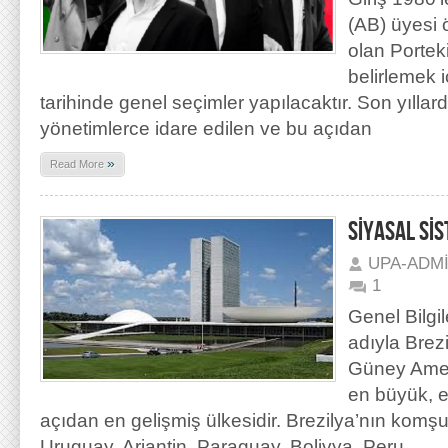
(AB) üyesi 
olan Portek
belirlemek 
tarihinde genel seçimler yapılacaktır. Son yıllar
yönetimlerce idare edilen ve bu açıdan
»
Read More
SİYASAL Sİ
UPA-ADM
1
Genel Bilgil
adıyla Brez
Güney Ameri
en büyük, e
açıdan en gelişmiş ülkesidir. Brezilya’nın komş
Uruguay, Arjantin, Paraguay, Bolivya, Peru,