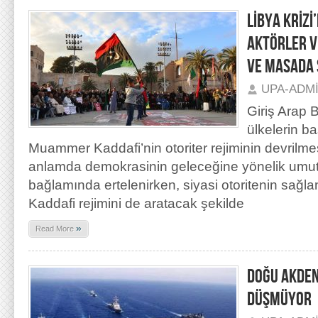
LİBYA KRİZİ
AKTÖRLER V
VE MASADA
UPA-ADM
Giriş Arap 
ülkelerin b
Muammer Kaddafi’nin otoriter rejiminin devrilme
anlamda demokrasinin geleceğine yönelik umutl
bağlamında ertelenirken, siyasi otoritenin sağ
Kaddafi rejimini de aratacak şekilde
»
Read More
DOĞU AKDEN
DÜŞMÜYOR