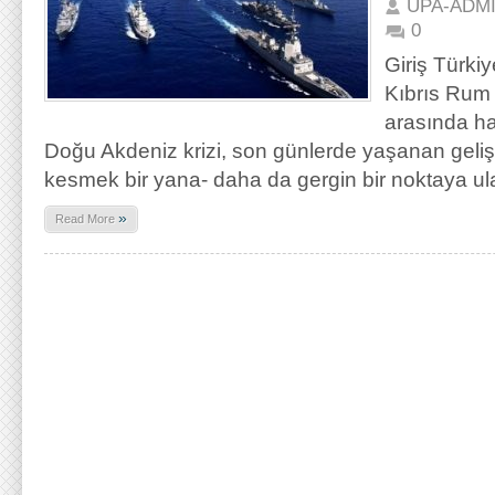
UPA-ADM
0
Giriş Türki
Kıbrıs Rum
arasında ha
Doğu Akdeniz krizi, son günlerde yaşanan gelişme
kesmek bir yana- daha da gergin bir noktaya u
»
Read More