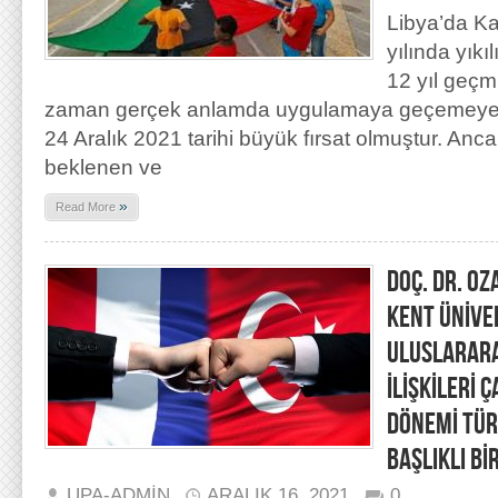
Libya’da Ka
yılında yıkı
12 yıl geçmi
zaman gerçek anlamda uygulamaya geçemeyen 
24 Aralık 2021 tarihi büyük fırsat olmuştur. Anc
beklenen ve
»
Read More
DOÇ. DR. OZ
KENT ÜNİVE
ULUSLARARA
İLİŞKİLERİ 
DÖNEMİ TÜR
BAŞLIKLI Bİ
UPA-ADMIN
ARALIK 16, 2021
0