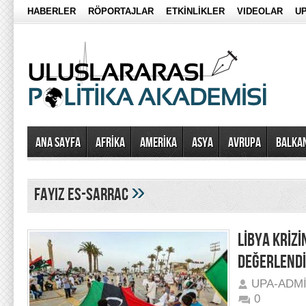
HABERLER
RÖPORTAJLAR
ETKİNLİKLER
VIDEOLAR
UP
Ana Sayfa
AFRİKA
AMERİKA
ASYA
AVRUPA
BALKA
»
Fayiz es-Sarrac
LİBYA KRİZ
DEĞERLENDİ
UPA-ADM
0