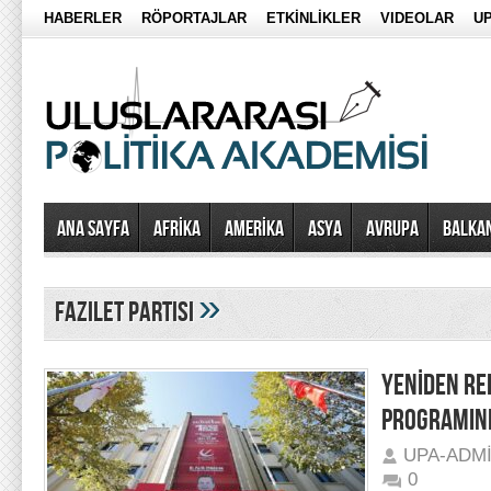
HABERLER
RÖPORTAJLAR
ETKİNLİKLER
VIDEOLAR
UP
Ana Sayfa
AFRİKA
AMERİKA
ASYA
AVRUPA
BALKA
»
Fazilet partisi
YENİDEN REF
PROGRAMINI
UPA-ADM
0