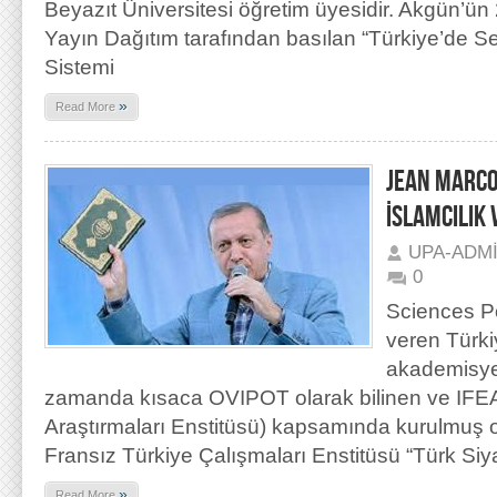
Beyazıt Üniversitesi öğretim üyesidir. Akgün’ün
Yayın Dağıtım tarafından basılan “Türkiye’de S
Sistemi
»
Read More
JEAN MARCO
İSLAMCILIK 
UPA-ADM
0
Sciences P
veren Türk
akademisye
zamanda kısaca OVIPOT olarak bilinen ve IFEA
Araştırmaları Enstitüsü) kapsamında kurulmuş o
Fransız Türkiye Çalışmaları Enstitüsü “Türk Siy
»
Read More