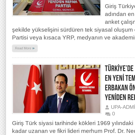
Giriş Türki
adından en ç
anket çalışm
şekilde yükselişini sürdüren tek siyasal oluşu
Partisi veya kısaca YRP, medyanın ve akademini
»
Read More
TÜRKİYE’DE
EN YENİ TEM
ERBAKAN Ö
YENİDEN REF
UPA-ADM
0
Giriş Türk siyasi tarihinde kökleri 1969 yılındak
kadar uzanan ve fikri lideri merhum Prof. Dr. N