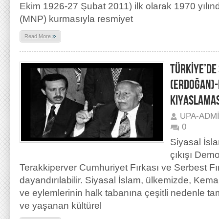
Ekim 1926-27 Şubat 2011) ilk olarak 1970 yılında
(MNP) kurmasıyla resmiyet
»
Read More
TÜRKİYE’DE 
(ERDOĞAN)-
KIYASLAMAS
UPA-ADM
0
Siyasal İsl
çıkışı Demo
Terakkiperver Cumhuriyet Fırkası ve Serbest Fı
dayandırılabilir. Siyasal İslam, ülkemizde, Kem
ve eylemlerinin halk tabanına çeşitli nedenle 
ve yaşanan kültürel