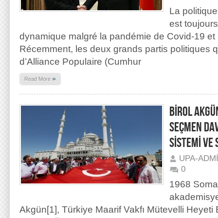
La politique
est toujours
dynamique malgré la pandémie de Covid-19 et 
Récemment, les deux grands partis politiques qu
d’Alliance Populaire (Cumhur
»
Read More
BİROL AKGÜ
SEÇMEN DAV
SİSTEMİ VE 
UPA-ADM
0
1968 Soma
akademisyen
Akgün[1], Türkiye Maarif Vakfı Mütevelli Heyeti