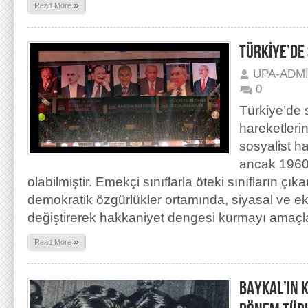
»
Read More
TÜRKİYE’DE
UPA-ADM
0
Türkiye’de
hareketler
sosyalist h
ancak 1960
olabilmiştir. Emekçi sınıflarla öteki sınıfların çıka
demokratik özgürlükler ortamında, siyasal ve e
değiştirerek hakkaniyet dengesi kurmayı amaç
»
Read More
BAYKAL’IN 