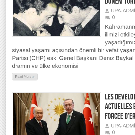
DÖNEM TÜRK
UPA-ADM
0
Kahramanma
ilimizi etki
yaşadığımı
siyasal yaşamı açısından önemli bir vefat yaşa
Partisi (CHP) eski Genel Başkanı Deniz Baykal h
dramın ve ülke ekonomisi
»
Read More
LES DEVELO
ACTUELLES E
FORCEE D’E
UPA-ADM
0