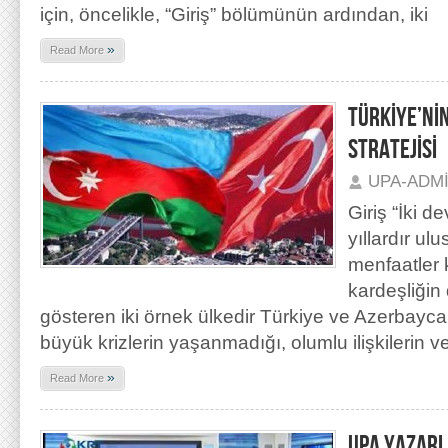
için, öncelikle, “Giriş” bölümünün ardından, iki
»
Read More
TÜRKİYE’Nİ
STRATEJİSİ
UPA-ADM
Giriş “İki d
yıllardır ulu
menfaatler 
kardeşliğin 
gösteren iki örnek ülkedir Türkiye ve Azerbaycan
büyük krizlerin yaşanmadığı, olumlu ilişkilerin ve 
»
Read More
UPA YAZARI