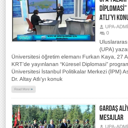
DİPLOMASİ”
ATLI’YI KON
UPA-ADM
0
Uluslararas
(UPA) yazar
Üniversitesi öğretim elemanı Furkan Kaya, 27 Ar
KRT’de yayınlanan “Küresel Diplomasi” progr
Üniversitesi İstanbul Politikalar Merkezi (İPM)
Dr. Altay Atlı’yı konuk
»
Read More
GARDAŞ ALİ
MESAJLAR
UPA-ADM