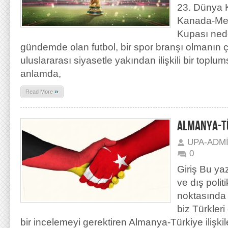
23. Dünya 
Kanada-Me
Kupası nede
gündemde olan futbol, bir spor branşı olmanın ç
uluslararası siyasetle yakından ilişkili bir topl
anlamda,
»
Read More
ALMANYA-TÜR
UPA-ADM
0
Giriş Bu ya
ve dış poli
noktasında 
biz Türkleri 
bir incelemeyi gerektiren Almanya-Türkiye ilişkil