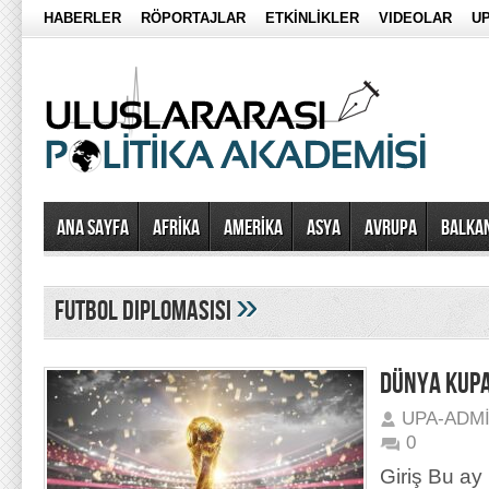
HABERLER
RÖPORTAJLAR
ETKİNLİKLER
VIDEOLAR
UP
Ana Sayfa
AFRİKA
AMERİKA
ASYA
AVRUPA
BALKA
»
Futbol Diplomasisi
DÜNYA KUPA
UPA-ADM
0
Giriş Bu ay