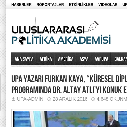
HABERLER
RÖPORTAJLAR
ETKİNLİKLER
VIDEOLAR
UP
Ana Sayfa
AFRİKA
AMERİKA
ASYA
AVRUPA
BALKA
UPA YAZARI FURKAN KAYA, “KÜRESEL DİP
PROGRAMINDA DR. ALTAY ATLI’YI KONUK E
UPA-ADMIN
28 ARALIK 2016
4.648 OKUN