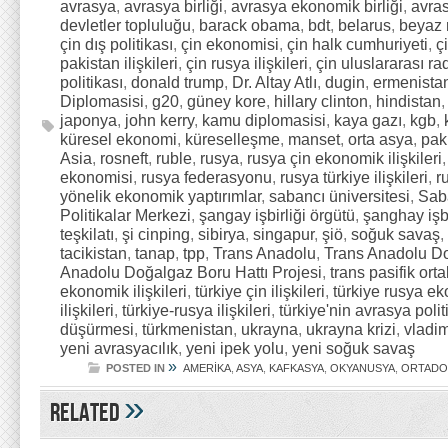
avrasya
,
avrasya birliği
,
avrasya ekonomik birliği
,
avras
devletler topluluğu
,
barack obama
,
bdt
,
belarus
,
beyaz 
çin dış politikası
,
çin ekonomisi
,
çin halk cumhuriyeti
,
ç
pakistan ilişkileri
,
çin rusya ilişkileri
,
çin uluslararası r
politikası
,
donald trump
,
Dr. Altay Atlı
,
dugin
,
ermenista
Diplomasisi
,
g20
,
güney kore
,
hillary clinton
,
hindistan
japonya
,
john kerry
,
kamu diplomasisi
,
kaya gazı
,
kgb
,
küresel ekonomi
,
küreselleşme
,
manset
,
orta asya
,
pak
Asia
,
rosneft
,
ruble
,
rusya
,
rusya çin ekonomik ilişkileri
ekonomisi
,
rusya federasyonu
,
rusya türkiye ilişkileri
,
r
yönelik ekonomik yaptırımlar
,
sabancı üniversitesi
,
Saba
Politikalar Merkezi
,
şangay işbirliği örgütü
,
şanghay işbi
teşkilatı
,
şi cinping
,
sibirya
,
singapur
,
şiö
,
soğuk savaş
,
tacikistan
,
tanap
,
tpp
,
Trans Anadolu
,
Trans Anadolu Do
Anadolu Doğalgaz Boru Hattı Projesi
,
trans pasifik orta
ekonomik ilişkileri
,
türkiye çin ilişkileri
,
türkiye rusya eko
ilişkileri
,
türkiye-rusya ilişkileri
,
türkiye'nin avrasya polit
düşürmesi
,
türkmenistan
,
ukrayna
,
ukrayna krizi
,
vladim
yeni avrasyacılık
,
yeni ipek yolu
,
yeni soğuk savaş
»
POSTED IN
AMERİKA
,
ASYA
,
KAFKASYA
,
OKYANUSYA
,
ORTAD
»
Related