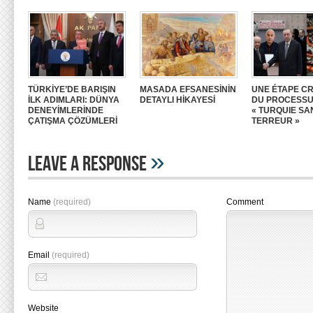
TÜRKİYE’DE BARIŞIN
MASADA EFSANESİNİN
UNE ÉTAPE CR
İLK ADIMLARI: DÜNYA
DETAYLI HİKAYESİ
DU PROCESS
DENEYİMLERİNDE
« TURQUIE SA
ÇATIŞMA ÇÖZÜMLERİ
TERREUR »
»
Leave A Response
Name
(required)
Comment
Email
(required)
Website