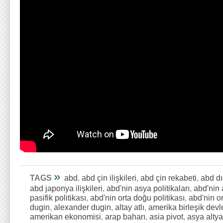
»
TAGS
abd
,
abd çin ilişkileri
,
abd çin rekabeti
,
abd dı
abd japonya ilişkileri
,
abd'nin asya politikaları
,
abd'nin 
pasifik politikası
,
abd'nin orta doğu politikası
,
abd'nin or
dugin
,
alexander dugin
,
altay atlı
,
amerika birleşik devle
amerikan ekonomisi
,
arap baharı
,
asia pivot
,
asya altya