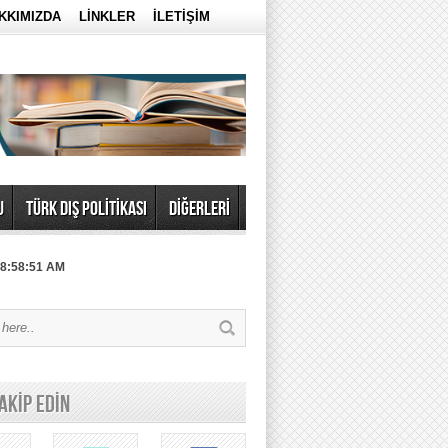
KKIMIZDA
LİNKLER
İLETİŞİM
U
TÜRK DIŞ POLİTİKASI
DİĞERLERİ
 8:58:51 AM
TAKİP EDİN