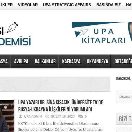
LİKLER
VIDEOLAR
UPA STRATEGIC AFFAIRS
BASINDA BİZ
HA
ASYA
AVRUPA
BALKANLAR
KAFKASYA
OKYANUSYA
ORTADOĞ
8/6/2026,
UPA YAZARI DR. SİNA KISACIK, ÜNİVERSİTE TV’DE
RUSYA-UKRAYNA İLİŞKİLERİNİ YORUMLADI
UPA-ADMIN
ŞUBAT 19, 2023
0
BİZİ 
KKTC merkezli Kıbrıs İlim Üniversitesi Uluslararası
İlişkiler bölümü Doktor Öğretim Üyesi ve Uluslararası