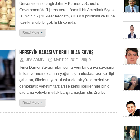
Üniversitesi’ne bağlı John F. Kennedy School of
Government’da[1] ders veren önemli bir Amerikalı Siyaset
Bilimcidir.[2] Nükleer terörizm, ABD dış politikası ve Küba
füze krizi gibi birçok farklı konuda
»
Read More
HERŞEYİN BABASI VE KRALI OLAN SAVAŞ
UPA-ADMIN
MART 20, 2017
0
İkinci Dünya Savaşı’ndan sonra yeni bir dünya savaşına
imkan vermemek adına yoğunlaşan uluslararası işbirliği
çabaları, ülkelerin yeni uluslar olarak yükselmeleri ve
demokratik yönetim tarzları ile kendi içerilerinde birliği
sağlama yoluyla mutlak barışı amaçlamıştır. Zira bu
»
Read More