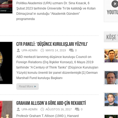
Politika Akademisi (UPA) uzmanı Dr. Sina Kısacık, 6
Şubat 2023 tarihinde Üniversite Tv’de katıldığı ve Kotan
YOUT
Dilmaçünal’ın sunduğu “Akademik Gündem”
programında
KÖŞE
CFR PANELİ: ‘DÜŞÜNCE KURULUŞLARI YÜZYILI’
UPA-ADMIN
MAYIS 14, 2019
0
ABD merkezli tanınmış düşünce kuruluşu Council on
Foreign Relations (Dış İlişkiler Konseyi), 6 Mayıs 2019
tarihinde “A Century of Think Tanks” (Düşünce Kuruluşları
Yüzyılı) konulu önemli bir panel düzenlemiştir.[1] German
Marshall Fund kuruluşu Başkanı
»
Read More
GRAHAM ALLISON’A GÖRE ABD-ÇİN REKABETİ
UPA-ADMIN
AĞUSTOS 16, 2017
0
Profesör Graham T. Allison (1940-), Harvard