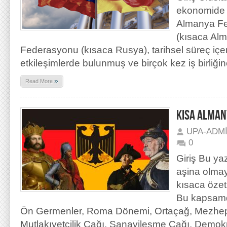
ekonomide i
Almanya Fe
(kısaca Alm
Federasyonu (kısaca Rusya), tarihsel süreç içe
etkileşimlerde bulunmuş ve birçok kez iş birliğin
»
Read More
KISA ALMAN
UPA-ADM
0
Giriş Bu ya
aşina olmay
kısaca özet
Bu kapsamda
Ön Germenler, Roma Dönemi, Ortaçağ, Mezhepç
Mutlakıyetçilik Çağı, Sanayileşme Çağı, Demokra