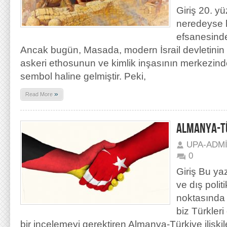
Giriş 20. yü
neredeyse 
efsanesinde
Ancak bugün, Masada, modern İsrail devletinin ul
askeri ethosunun ve kimlik inşasının merkezind
sembol haline gelmiştir. Peki,
»
Read More
ALMANYA-TÜR
UPA-ADM
0
Giriş Bu ya
ve dış poli
noktasında 
biz Türkleri 
bir incelemeyi gerektiren Almanya-Türkiye ilişkil