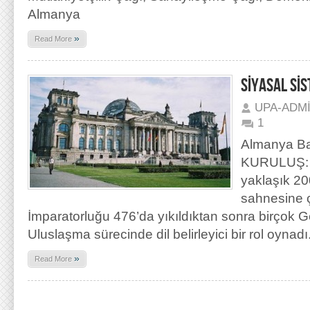
Almanya
»
Read More
SİYASAL Sİ
UPA-ADM
1
Almanya Ba
KURULUŞ: 
yaklaşık 20
sahnesine ç
İmparatorluğu 476’da yıkıldıktan sonra birçok G
Uluslaşma sürecinde dil belirleyici bir rol oynadı.
»
Read More