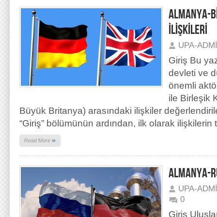
ALMANYA-Bİ
İLİŞKİLERİ
UPA-ADM
Giriş Bu ya
devleti ve 
önemli aktö
ile Birleşik 
Büyük Britanya) arasındaki ilişkiler değerlendiri
“Giriş” bölümünün ardından, ilk olarak ilişkilerin
»
Read More
ALMANYA-RU
UPA-ADM
0
Giriş Ulusla