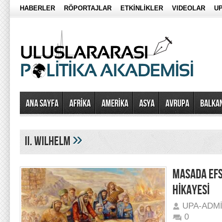
HABERLER
RÖPORTAJLAR
ETKİNLİKLER
VIDEOLAR
UP
Ana Sayfa
AFRİKA
AMERİKA
ASYA
AVRUPA
BALKA
»
II. Wilhelm
MASADA EFS
HİKAYESİ
UPA-ADM
0