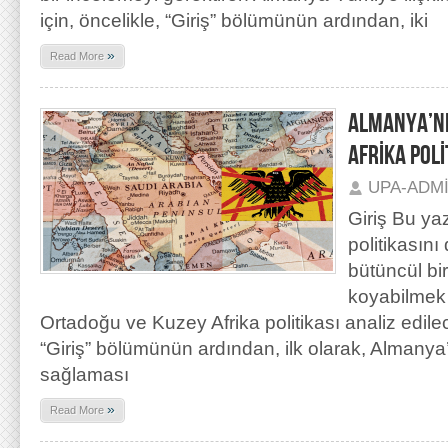
için, öncelikle, “Giriş” bölümünün ardından, iki
»
Read More
ALMANYA’NI
AFRİKA POLİ
UPA-ADM
Giriş Bu ya
politikasın
bütüncül bir
koyabilmek
Ortadoğu ve Kuzey Afrika politikası analiz edil
“Giriş” bölümünün ardından, ilk olarak, Almanya’n
sağlaması
»
Read More