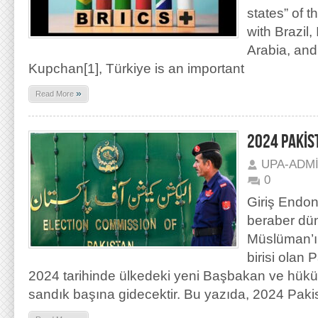
states” of t
with Brazil,
Arabia, and 
Kupchan[1], Türkiye is an important
»
Read More
2024 PAKİS
UPA-ADM
0
Giriş Endon
beraber dü
Müslüman’ın
birisi olan 
2024 tarihinde ülkedeki yeni Başbakan ve hükü
sandık başına gidecektir. Bu yazıda, 2024 Paki