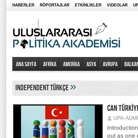
HABERLER
RÖPORTAJLAR
ETKİNLİKLER
VIDEOLAR
UP
Ana Sayfa
AFRİKA
AMERİKA
ASYA
AVRUPA
BALKA
»
independent türkçe
CAN TÜRKİYE
UPA-ADM
Introductio
out as one 