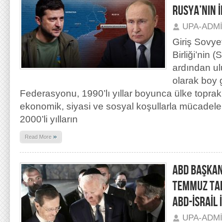
RUSYA’NIN 
UPA-ADM
Giriş Sovye
Birliği’nin
ardından ul
olarak boy
Federasyonu, 1990’lı yıllar boyunca ülke toprakl
ekonomik, siyasi ve sosyal koşullarla mücadele v
2000’li yılların
»
Read More
ABD BAŞKANI
TEMMUZ TAR
ABD-İSRAİL İ
UPA-ADM