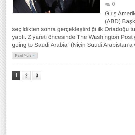
0
Giriş Amerik
(ABD) Başk
seçildikten sonra gerçekleştirdiği ilk Ortadoğu 
yaptı. Ziyareti öncesinde The Washington Post
going to Saudi Arabia” (Niçin Suudi Arabistan’a
»
Read More
1
2
3