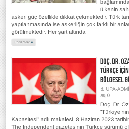
bağlamında 
ülkenin sa
askeri güç özellikle dikkat çekmektedir. Türk tari
yapılanmasında ise askerliğin çok farklı bir anla
görülmektedir. Her şart altında
»
Read More
DOÇ. DR. O
TÜRKÇE İÇİN
BÖLGESEL G
UPA-ADM
0
Doç. Dr. Oz
“Türkiye’ni
Kapasitesi” adlı makalesi, 8 Haziran 2023 tarihi
The Independent gazetesinin Türkçe sürümü ola