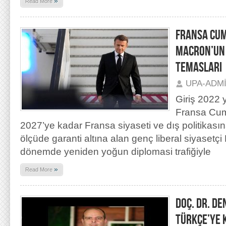
»
Read More
FRANSA CU
MACRON’UN 
TEMASLARI
UPA-ADM
Giriş 2022 y
Fransa Cum
2027’ye kadar Fransa siyaseti ve dış politikas
ölçüde garanti altına alan genç liberal siyase
dönemde yeniden yoğun diplomasi trafiğiyle
»
Read More
DOÇ. DR. DE
TÜRKÇE’YE 