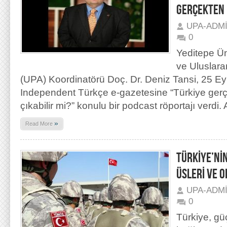
GERÇEKTEN 
UPA-ADM
0
Yeditepe Ün
ve Uluslara
(UPA) Koordinatörü Doç. Dr. Deniz Tansi, 25 Eyl
Independent Türkçe e-gazetesine “Türkiye ge
çıkabilir mi?” konulu bir podcast röportajı verdi.
»
Read More
TÜRKİYE’NİN
ÜSLERİ VE 
UPA-ADM
0
Türkiye, gü