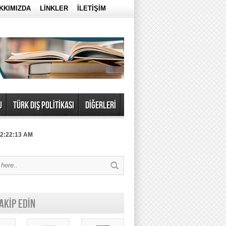
KKIMIZDA
LİNKLER
İLETİŞİM
U
TÜRK DIŞ POLİTİKASI
DİĞERLERİ
 2:22:13 AM
TAKİP EDİN