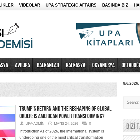
LİKLER
VIDEOLAR
UPA STRATEGIC AFFAIRS
BASINDA BİZ
HA
ASYA
AVRUPA
BALKANLAR
KAFKASYA
OKYANUSYA
ORTADOĞ
8/6/2026,
TRUMP’S RETURN AND THE RESHAPING OF GLOBAL
ORDER: IS AMERICAN POWER TRANSFORMING?
UPA-ADMIN
MAYIS 24, 2026
0
BİZİ 
Introduction As of 2026, the international system is
undergoing one of the most critical transformation