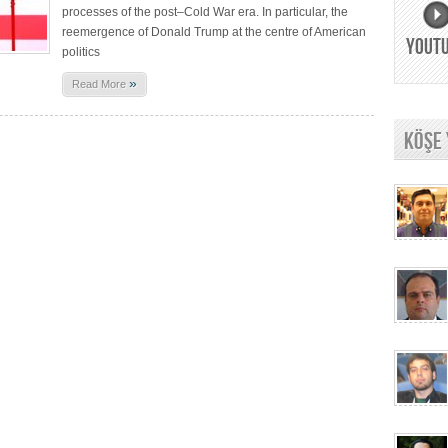
processes of the post–Cold War era. In particular, the
reemergence of Donald Trump at the centre of American
YOUT
politics
»
Read More
KÖŞE