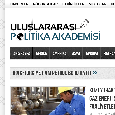
HABERLER
RÖPORTAJLAR
ETKİNLİKLER
VIDEOLAR
UP
Ana Sayfa
AFRİKA
AMERİKA
ASYA
AVRUPA
BALKA
»
Irak-Türkiye Ham Petrol Boru Hattı
KUZEY IRAK
GAZ ENERJİ 
FAALİYETLE
UPA-ADM