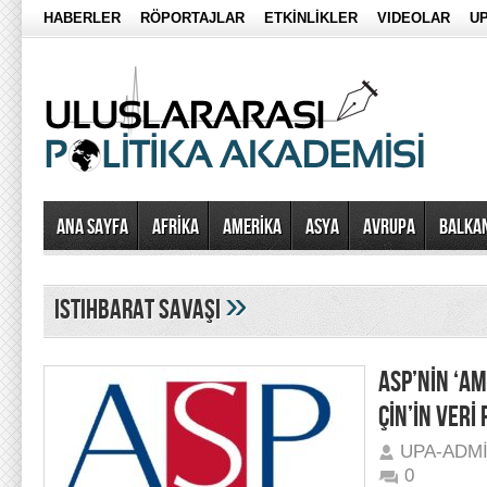
HABERLER
RÖPORTAJLAR
ETKİNLİKLER
VIDEOLAR
UP
Ana Sayfa
AFRİKA
AMERİKA
ASYA
AVRUPA
BALKA
»
istihbarat savaşı
ASP’NİN ‘A
ÇİN’İN VERİ
UPA-ADM
0