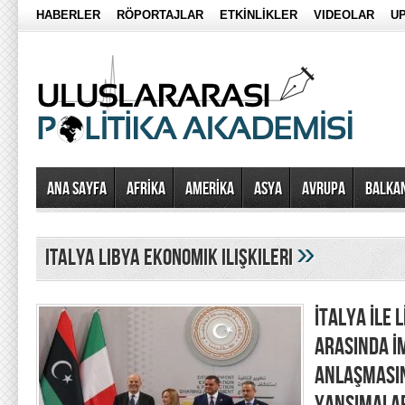
HABERLER
RÖPORTAJLAR
ETKİNLİKLER
VIDEOLAR
UP
Ana Sayfa
AFRİKA
AMERİKA
ASYA
AVRUPA
BALKA
»
italya libya ekonomik ilişkileri
İTALYA İLE
ARASINDA İ
ANLAŞMASIN