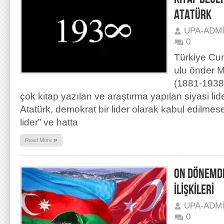
ATATÜRK
UPA-ADM
0
Türkiye Cum
ulu önder M
(1881-1938
çok kitap yazılan ve araştırma yapılan siyasi lider
Atatürk, demokrat bir lider olarak kabul edilmese 
lider” ve hatta
»
Read More
ON DÖNEMD
İLİŞKİLERİ
UPA-ADM
0