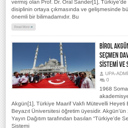
vermiş olan Prof. Dr. Oral Sander[1], Türkiye’de U
disiplinin ortaya çıkmasında ve gelişmesinde b
önemli bir bilimadamıdır. Bu
»
Read More
BİROL AKGÜ
SEÇMEN DAV
SİSTEMİ VE 
UPA-ADM
0
1968 Soma
akademisyen
Akgün[1], Türkiye Maarif Vakfı Mütevelli Heyeti
Beyazıt Üniversitesi öğretim üyesidir. Akgün’ün
Yayın Dağıtım tarafından basılan “Türkiye’de S
Sistemi