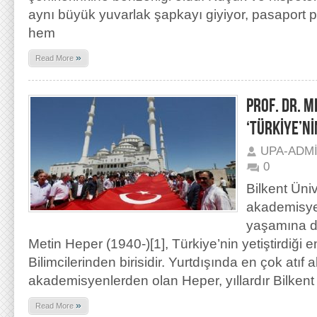
aynı büyük yuvarlak şapkayı giyiyor, pasaport pol
hem
»
Read More
PROF. DR. 
‘TÜRKİYE’Nİ
UPA-ADM
0
Bilkent Üni
akademisye
yaşamına d
Metin Heper (1940-)[1], Türkiye’nin yetiştirdiği 
Bilimcilerinden birisidir. Yurtdışında en çok atıf 
akademisyenlerden olan Heper, yıllardır Bilkent 
»
Read More