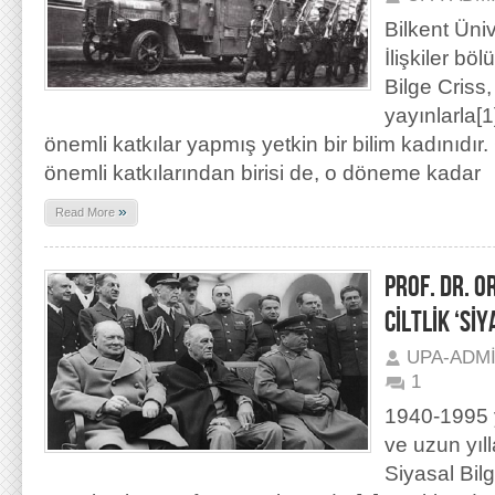
Bilkent Üniv
İlişkiler bö
Bilge Criss,
yayınlarla[1
önemli katkılar yapmış yetkin bir bilim kadınıdır. 
önemli katkılarından birisi de, o döneme kadar
»
Read More
PROF. DR. O
CİLTLİK ‘SİY
UPA-ADM
1
1940-1995 y
ve uzun yıl
Siyasal Bilg