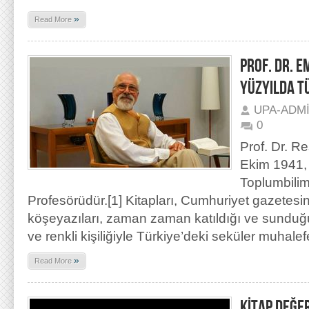
»
Read More
PROF. DR. 
YÜZYILDA T
UPA-ADM
0
Prof. Dr. R
Ekim 1941, İ
Toplumbilim
Profesörüdür.[1] Kitapları, Cumhuriyet gazetes
köşeyazıları, zaman zaman katıldığı ve sunduğu
ve renkli kişiliğiyle Türkiye’deki seküler muhale
»
Read More
KİTAP DEĞE