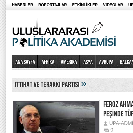
HABERLER
RÖPORTAJLAR
ETKİNLİKLER
VIDEOLAR
UP
Ana Sayfa
AFRİKA
AMERİKA
ASYA
AVRUPA
BALKA
»
ittihat ve terakki partisi
FEROZ AHMA
PEŞİNDE TÜ
UPA-ADM
0