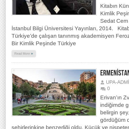
Kitabın Kün
Kimlik Peşi
Sedat Cem K
İstanbul Bilgi Üniversitesi Yayınları, 2014. Kita
Türkiye’de çalışan tanınmış akademisyen Fero
Bir Kimlik Peşinde Türkiye
»
Read More
ERMENİSTAN
UPA-ADM
0
Erivan’ın Z
indiğimde 
belirgin şe
gördüğüm d
şehirlerinkine benzerliği oldu. Küçük ve nispeten