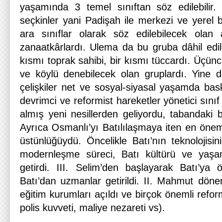
yaşamında 3 temel sınıftan söz edilebilir. B
seçkinler yani Padişah ile merkezi ve yerel bü
ara sınıflar olarak söz edilebilecek olan
zanaatkârlardı. Ulema da bu gruba dâhil edileb
kısmı toprak sahibi, bir kısmı tüccardı. Üçüncü 
ve köylü denebilecek olan gruplardı. Yine de
çelişkiler net ve sosyal-siyasal yaşamda bas
devrimci ve reformist hareketler yönetici sınıf 
almış yeni nesillerden geliyordu, tabandaki bi
Ayrıca Osmanlı’yı Batılılaşmaya iten en önem
üstünlüğüydü. Öncelikle Batı’nın teknolojisi
modernleşme süreci, Batı kültürü ve yaşam 
getirdi. III. Selim’den başlayarak Batı’ya ö
Batı’dan uzmanlar getirildi. II. Mahmut döne
eğitim kurumları açıldı ve birçok önemli refor
polis kuvveti, maliye nezareti vs).