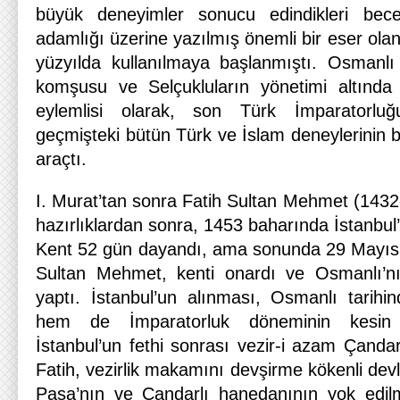
büyük deneyimler sonucu edindikleri becer
adamlığı üzerine yazılmış önemli bir eser ola
yüzyılda kullanılmaya başlanmıştı. Osmanlı 
komşusu ve Selçukluların yönetimi altında 
eylemlisi olarak, son Türk İmparatorlu
geçmişteki bütün Türk ve İslam deneylerinin bi
araçtı.
I. Murat’tan sonra Fatih Sultan Mehmet (1432
hazırlıklardan sonra, 1453 baharında İstanbul’
Kent 52 gün dayandı, ama sonunda 29 Mayıs 14
Sultan Mehmet, kenti onardı ve Osmanlı’n
yaptı. İstanbul’un alınması, Osmanlı tarihi
hem de İmparatorluk döneminin kesin o
İstanbul’un fethi sonrası vezir-i azam Çandarl
Fatih, vezirlik makamını devşirme kökenli devl
Paşa’nın ve Çandarlı hanedanının yok edilm