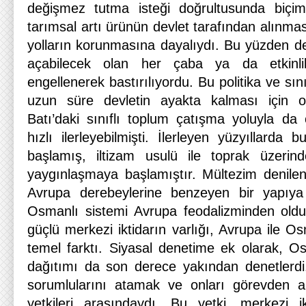
değişmez tutma isteği doğrultusunda biçim
tarımsal artı ürünün devlet tarafından alınma
yolların korunmasına dayalıydı. Bu yüzden de
açabilecek olan her çaba ya da etkinli
engellenerek bastırılıyordu. Bu politika ve sı
uzun süre devletin ayakta kalması için o
Batı’daki sınıflı toplum çatışma yoluyla d
hızlı ilerleyebilmişti. İlerleyen yüzyıllard
başlamış, iltizam usulü ile toprak üzerin
yaygınlaşmaya başlamıştır. Mültezim denilen
Avrupa derebeylerine benzeyen bir yapıya
Osmanlı sistemi Avrupa feodalizminden oldukç
güçlü merkezi iktidarın varlığı, Avrupa ile O
temel farktı. Siyasal denetime ek olarak, Os
dağıtımı da son derece yakından denetlerdi
sorumlularını atamak ve onları görevden 
yetkileri arasındaydı. Bu yetki, merkezi ik