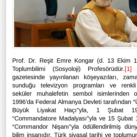
Prof. Dr. Reşit Emre Kongar (d. 13 Ekim 19
Toplumbilimi (Sosyoloji) Profesörüdür.
[1]
K
gazetesinde yayınlanan köşeyazıları, zam
sunduğu televizyon programları ve renkli k
seküler muhalefetin sembol isimlerinden
1996’da Federal Almanya Devleti tarafından 
Büyük Liyakat Haçı”yla, 1 Şubat 199
“Commandatore Madalyası”yla ve 15 Şubat 1
“Commandor Nişanı”yla ödüllendirilmiş dün
bilim insanıdır. Türk siyasal tarihi ve toplum