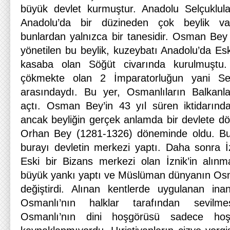
büyük devlet kurmuştur. Anadolu Selçuklula
Anadolu’da bir düzineden çok beylik var
bunlardan yalnızca bir tanesidir. Osman Bey
yönetilen bu beylik, kuzeybatı Anadolu’da Eski
kasaba olan Söğüt civarında kurulmuştu. 
çökmekte olan 2 İmparatorluğun yani Selç
arasındaydı. Bu yer, Osmanlıların Balkanla
açtı. Osman Bey’in 43 yıl süren iktidarında
ancak beyliğin gerçek anlamda bir devlete 
Orhan Bey (1281-1326) döneminde oldu. Bu
burayı devletin merkezi yaptı. Daha sonra İz
Eski bir Bizans merkezi olan İznik’in alınm
büyük yankı yaptı ve Müslüman dünyanın Osma
değiştirdi. Alınan kentlerde uygulanan inan
Osmanlı’nın halklar tarafından sevilme
Osmanlı’nın dini hoşgörüsü sadece hoş