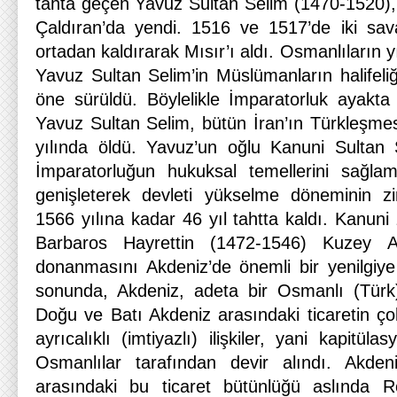
tahta geçen Yavuz Sultan Selim (1470-1520), 
Çaldıran’da yendi. 1516 ve 1517’de iki sa
ortadan kaldırarak Mısır’ı aldı. Osmanlıların 
Yavuz Sultan Selim’in Müslümanların halifeli
öne sürüldü. Böylelikle İmparatorluk ayakta 
Yavuz Sultan Selim, bütün İran’ın Türkleşm
yılında öldü. Yavuz’un oğlu Kanuni Sultan
İmparatorluğun hukuksal temellerini sağlaml
genişleterek devleti yükselme döneminin zi
1566 yılına kadar 46 yıl tahtta kaldı. Kanun
Barbaros Hayrettin (1472-1546) Kuzey Af
donanmasını Akdeniz’de önemli bir yenilgiye u
sonunda, Akdeniz, adeta bir Osmanlı (Türk
Doğu ve Batı Akdeniz arasındaki ticaretin çok 
ayrıcalıklı (imtiyazlı) ilişkiler, yani kapitül
Osmanlılar tarafından devir alındı. Akdeni
arasındaki bu ticaret bütünlüğü aslında 