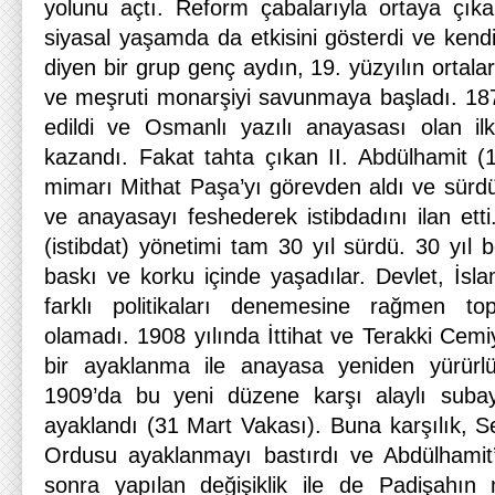
yolunu açtı. Reform çabalarıyla ortaya çık
siyasal yaşamda da etkisini gösterdi ve kend
diyen bir grup genç aydın, 19. yüzyılın ortala
ve meşruti monarşiyi savunmaya başladı. 187
edildi ve Osmanlı yazılı anayasası olan ilk 
kazandı. Fakat tahta çıkan II. Abdülhamit 
mimarı Mithat Paşa’yı görevden aldı ve sürdü
ve anayasayı feshederek istibdadını ilan etti.
(istibdat) yönetimi tam 30 yıl sürdü. 30 yıl 
baskı ve korku içinde yaşadılar. Devlet, İslam
farklı politikaları denemesine rağmen to
olamadı. 1908 yılında İttihat ve Terakki Cemiy
bir ayaklanma ile anayasa yeniden yürürl
1909’da bu yeni düzene karşı alaylı suba
ayaklandı (31 Mart Vakası). Buna karşılık, S
Ordusu ayaklanmayı bastırdı ve Abdülhamit’i 
sonra yapılan değişiklik ile de Padişahın 