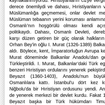
kaynaklanmıyordu. Hıristiyanların cizye verg
derece önemliydi ve dahası, Hıristiyanların va
Müslümanlığa geçmemesi, onlar devlet mem
Müslüman tebaanın yerini koruması anlamına
Osmanlı’nın hoşgörülü olması kendi açı
politikaydı. Dahası, Osmanlı Devleti, dere
karşı düzen getiren bir güç olarak halkların
Orhan Bey’in oğlu I. Murat (1326-1389) Balkanl
aldı. Böylece, kent, İmparatorluğun Avrupa k
Murat döneminde Balkanlar Anadolu’dan ge
Türkleştirildi. I. Murat, Balkanlar’daki Türk 
benzeri Hıristiyan ordularını yenerek pekiştird
Beyazıt (1360-1403), Anadolu’nun büy
Osmanlılara kattı. İstanbul’u dört kez k
Niğbolu’da bir Hıristiyan ordusunu yendi. An
de yenerek merkezi bir devlet kurdu. Fakat
Beyazıt başka bir Türk hükümdarı Timur