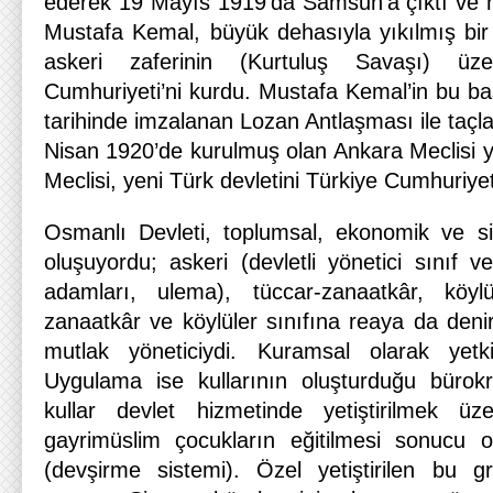
ederek 19 Mayıs 1919’da Samsun’a çıktı ve mi
Mustafa Kemal, büyük dehasıyla yıkılmış bir ül
askeri zaferinin (Kurtuluş Savaşı) üz
Cumhuriyeti’ni kurdu. Mustafa Kemal’in bu 
tarihinde imzalanan Lozan Antlaşması ile taçl
Nisan 1920’de kurulmuş olan Ankara Meclisi y
Meclisi, yeni Türk devletini Türkiye Cumhuriyeti 
Osmanlı Devleti, toplumsal, ekonomik ve si
oluşuyordu; askeri (devletli yönetici sınıf ve
adamları, ulema), tüccar-zanaatkâr, köylü
zanaatkâr ve köylüler sınıfına reaya da deni
mutlak yöneticiydi. Kuramsal olarak yetkis
Uygulama ise kullarının oluşturduğu bürok
kullar devlet hizmetinde yetiştirilmek üze
gayrimüslim çocukların eğitilmesi sonucu o
(devşirme sistemi). Özel yetiştirilen bu g