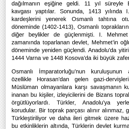
dağılmanın eşiğine geldi. 11 yıl süreyle B
kavgası yaptılar. Sonunda, 1413 yılında 
kardeşlerini yenerek Osmanlı tahtına ot
döneminde (1402-1413), Osmanlı topraklarının ü
diğer beylikler de güçlenmişti. I. Mehm
zamanında toparlanan devlet, Mehmet’in oğl
döneminde yeniden güçlendi. Anadolu’da yitiril
1444 Varna ve 1448 Kosova’da iki büyük zafer
Osmanlı İmparatorluğu’nun kuruluşunun 
özellikle Horasan’dan gelen gazi-dervişler
Müslüman olmayanlara karşı savaşmanın kut
inanan bu kişiler, izleyicilerini de Bizans topr
örgütlüyorlardı. Türkler, Anadolu’ya yerle
korudular. Bir toprak parçası alınır alınmaz,
Türkleştiriliyor ve daha ileri gitmek üzere ha
bu etkinliklerin altında, Türklerin devlet kur