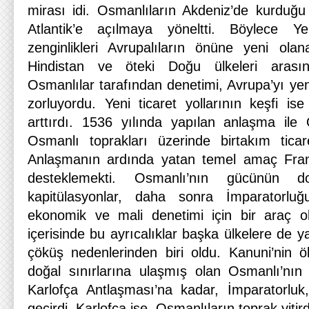
mirası idi. Osmanlıların Akdeniz’de kurduğu 
Atlantik’e açılmaya yöneltti. Böylece Ye
zenginlikleri Avrupalıların önüne yeni olan
Hindistan ve öteki Doğu ülkeleri arasınd
Osmanlılar tarafından denetimi, Avrupa’yı yeni
zorluyordu. Yeni ticaret yollarının keşfi ise 
arttırdı. 1536 yılında yapılan anlaşma ile 
Osmanlı toprakları üzerinde birtakım ticaret
Anlaşmanın ardında yatan temel amaç Frans
desteklemekti. Osmanlı’nın gücünün d
kapitülasyonlar, daha sonra İmparatorluğu
ekonomik ve mali denetimi için bir araç ol
içerisinde bu ayrıcalıklar başka ülkelere de y
çöküş nedenlerinden biri oldu. Kanuni’nin 
doğal sınırlarına ulaşmış olan Osmanlı’nı
Karlofça Antlaşması’na kadar, İmparatorluk
geçirdi. Karlofça ise, Osmanlıların toprak yitird