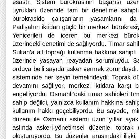
esastı. Sistem bürokrasinin başarısı üzer
uyrukları üzerinde tam bir denetime sahipt
bürokraside çalışanların yaşamlarını d
Padişahın iktidarı güçlü bir merkezi bürokras
Yeniçerileri de içeren bu merkezi bürokr
üzerindeki denetimi de sağlıyordu. Tımar sahib
Sultan’a ait toprağı kullanma hakkına sahipti.
üzerinde yaşayan reayadan sorumluydu. Sa
orduya belli sayıda asker vermek zorundaydı
sisteminde her şeyin temelindeydi. Toprak dü
devamını sağlıyor, merkezi iktidara karşı be
engelliyordu. Osmanlı’daki tımar sahipleri tı
sahip değildi, yalnızca kullanım hakkına sahip
kullanım hakkı geçebiliyordu. Bu sayede, mir
düzeni ile Osmanlı sistemi uzun yıllar ayak
aslında askeri-yönetimsel düzenle, toprak 
oluşturuyordu. Bu düzenler arasındaki ilişki