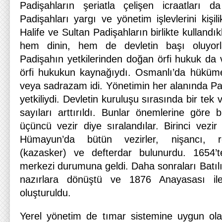
Padişahların şeriatla çelişen icraatları d
Padişahları yargı ve yönetim işlevlerini kişilik
Halife ve Sultan Padişahların birlikte kullandık
hem dinin, hem de devletin başı oluyorla
Padişahın yetkilerinden doğan örfi hukuk da 
örfi hukukun kaynağıydı. Osmanlı’da hüküme
veya sadrazam idi. Yönetimin her alanında Pad
yetkiliydi. Devletin kuruluşu sırasında bir te
sayıları arttırıldı. Bunlar önemlerine göre bir
üçüncü vezir diye sıralandılar. Birinci vezir
Hümayun’da bütün vezirler, nişancı, re
(kazasker) ve defterdar bulunurdu. 1654’
merkezi durumuna geldi. Daha sonraları Batılıla
nazırlara dönüştü ve 1876 Anayasası ile 
oluşturuldu.
Yerel yönetim de tımar sistemine uygun olar