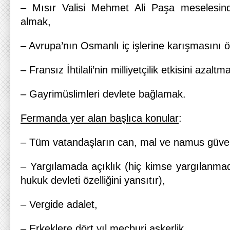
– Mısır Valisi Mehmet Ali Paşa meselesind
almak,
– Avrupa’nın Osmanlı iç işlerine karışmasını 
– Fransız İhtilali’nin milliyetçilik etkisini azaltm
– Gayrimüslimleri devlete bağlamak.
Fermanda yer alan başlıca konular
:
– Tüm vatandaşların can, mal ve namus güven
– Yargılamada açıklık (hiç kimse yargılanm
hukuk devleti özelliğini yansıtır),
– Vergide adalet,
– Erkeklere dört yıl mecburi askerlik,