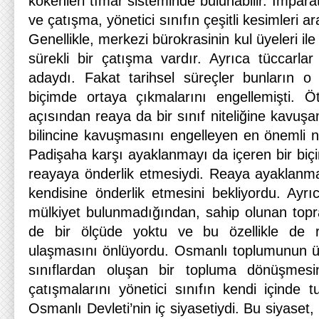
kökenleri tımar sisteminde bulunabilir. İmpara
ve çatışma, yönetici sınıfın çeşitli kesimleri a
Genellikle, merkezi bürokrasinin kul üyeleri ile
sürekli bir çatışma vardır. Ayrıca tüccarlar
adaydı. Fakat tarihsel süreçler bunların o 
biçimde ortaya çıkmalarını engellemişti. Öt
açısından reaya da bir sınıf niteliğine kavuş
bilincine kavuşmasını engelleyen en önemli n
Padişaha karşı ayaklanmayı da içeren bir b
reayaya önderlik etmesiydi. Reaya ayaklanma i
kendisine önderlik etmesini bekliyordu. Ayrı
mülkiyet bulunmadığından, sahip olunan topra
de bir ölçüde yoktu ve bu özellikle de re
ulaşmasını önlüyordu. Osmanlı toplumunun üre
sınıflardan oluşan bir topluma dönüşmesi
çatışmalarını yönetici sınıfın kendi içinde 
Osmanlı Devleti’nin iç siyasetiydi. Bu siyaset,