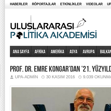
HABERLER
RÖPORTAJLAR
ETKİNLİKLER
VIDEOLAR
UP
Ana Sayfa
AFRİKA
AMERİKA
ASYA
AVRUPA
BALKA
PROF. DR. EMRE KONGAR’DAN ’21. YÜZYIL
UPA-ADMIN
30 KASIM 2016
9.039 OKUNM