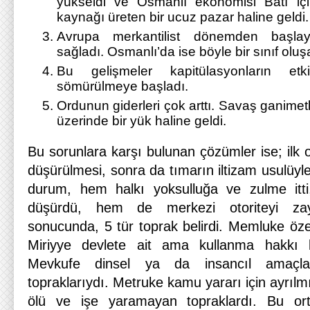
yükseldi ve Osmanlı ekonomisi Batı i
kaynağı üreten bir ucuz pazar haline geldi.
Avrupa merkantilist dönemden başlay
sağladı. Osmanlı’da ise böyle bir sınıf olu
Bu gelişmeler kapitülasyonların etki
sömürülmeye başladı.
Ordunun giderleri çok arttı. Savaş ganimetl
üzerinde bir yük haline geldi.
Bu sorunlara karşı bulunan çözümler ise; ilk o
düşürülmesi, sonra da tımarın iltizam usulüyl
durum, hem halkı yoksulluğa ve zulme itti,
düşürdü, hem de merkezi otoriteyi zayı
sonucunda, 5 tür toprak belirdi. Memluke özel
Miriyye devlete ait ama kullanma hakkı kiş
Mevkufe dinsel ya da insancıl amaçlarl
topraklarıydı. Metruke kamu yararı için ayrılm
ölü ve işe yaramayan topraklardı. Bu o