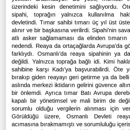
üzerindeki kesin denetimini sağlıyordu. Ö
sipahi, toprağın yalnızca kullanılma hak
devletindi. Tımar sahibi tımarı üç yıl üst ü
alınır ve bir başkasına verilirdi. Sipahi’nin sa
atlı asker sağlamaması da elinden tımarın al
nedendi. Reaya da ortaçağlarda Avrupa’da g
farklıydı. Osmanlı’da reaya sipahinin ya da
değildi. Yalnızca toprağa bağlı idi. Kimi hakl
sahibine karşı Kadı’ya başvurabilirdi. Öte y
bırakıp giden reayayı geri getirme ya da belli
aslında merkezi iktidarın gelirini güvence alt
bir önlemdi. Ayrıca tımar Batı Avrupa derebe
kapalı bir yönetimsel ve mali birim de değil
sorumlu olduğu vergilerin alınması için ve
Görüldüğü üzere, Osmanlı Devleti reaya
acımasına bırakmamıştı ve sorumluluğu içerisin