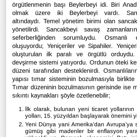
örgütlenmenin başı Beylerbeyi idi. Biri Anad
olmak üzere iki Beylerbeyi vardı. Sanc
altındaydı. Temel yönetim birimi olan sanca
yönetilirdi. Sancakbeyi savaş zamanların
seferberliğinden sorumluydu. Osmanlı
oluşuyordu; Yeniçeriler ve Sipahiler. Yeniçe
oluşturulan ilk paralı ve örgütlü orduydu. 
devşirme sistemi yatıyordu. Ordunun öteki kes
düzeni tarafından desteklenirdi. Osmanlıları
yapısı tımar sisteminin bozulmasıyla birlikte
Tımar düzeninin bozulmasının gerisinde ise ma
sıkıntı kaynakları şöyle özetlenebilir;
İlk olarak, bulunan yeni ticaret yollarının 
yolları, 15. yüzyıldan başlayarak önemini yit
Yeni Dünya yani Amerika’dan Avrupa’ya s
gümüş gibi madenler bir enflasyon yarat