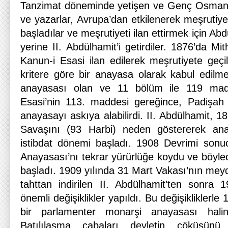
Tanzimat döneminde yetişen ve Genç Osmanlıl
ve yazarlar, Avrupa’dan etkilenerek meşrutiy
başladılar ve meşrutiyeti ilan ettirmek için Abdü
yerine II. Abdülhamit’i getirdiler. 1876’da Mi
Kanun-i Esasi ilan edilerek meşrutiyete geçil
kritere göre bir anayasa olarak kabul edilmekt
anayasası olan ve 11 bölüm ile 119 mad
Esasi’nin 113. maddesi gereğince, Padişah
anayasayı askıya alabilirdi. II. Abdülhamit, 
Savaşını (93 Harbi) neden göstererek ana
istibdat dönemi başladı. 1908 Devrimi sonu
Anayasası’nı tekrar yürürlüğe koydu ve böyle
başladı. 1909 yılında 31 Mart Vakası’nın me
tahttan indirilen II. Abdülhamit’ten sonra
önemli değişiklikler yapıldı. Bu değişikliklerl
bir parlamenter monarşi anayasası halin
Batılılaşma çabaları devletin çöküşünü