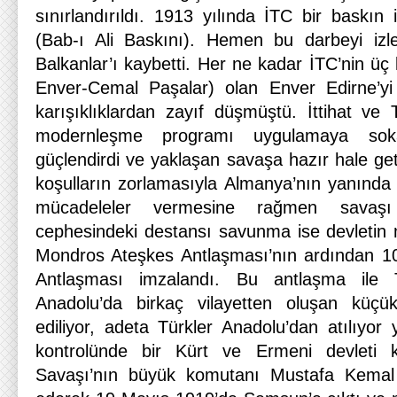
sınırlandırıldı. 1913 yılında İTC bir baskın 
(Bab-ı Ali Baskını). Hemen bu darbeyi iz
Balkanlar’ı kaybetti. Her ne kadar İTC’nin üç 
Enver-Cemal Paşalar) olan Enver Edirne’yi 
karışıklıklardan zayıf düşmüştü. İttihat ve Te
modernleşme programı uygulamaya sok
güçlendirdi ve yaklaşan savaşa hazır hale get
koşulların zorlamasıyla Almanya’nın yanında
mücadeleler vermesine rağmen savaşı 
cephesindeki destansı savunma ise devletin m
Mondros Ateşkes Antlaşması’nın ardından 1
Antlaşması imzalandı. Bu antlaşma ile 
Anadolu’da birkaç vilayetten oluşan küç
ediliyor, adeta Türkler Anadolu’dan atılıyor 
kontrolünde bir Kürt ve Ermeni devleti k
Savaşı’nın büyük komutanı Mustafa Kemal