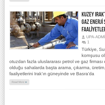
KUZEY IRAK
GAZ ENERJİ 
FAALİYETLE
UPA-ADM
1
Türkiye, Sur
komşusu ol
otuzdan fazla uluslararası petrol ve gaz firması
olduğu sahalarda başta arama, çıkarma, üretim
faaliyetlerini Irak’ın güneyinde ve Basra’da
»
Read More