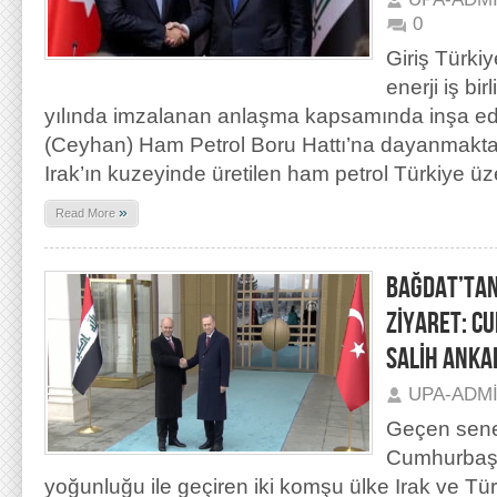
0
Giriş Türkiy
enerji iş bir
yılında imzalanan anlaşma kapsamında inşa ed
(Ceyhan) Ham Petrol Boru Hattı’na dayanmaktadı
Irak’ın kuzeyinde üretilen ham petrol Türkiye ü
»
Read More
BAĞDAT’TAN
ZİYARET: 
SALİH ANKA
UPA-ADM
Geçen sene
Cumhurbaşk
yoğunluğu ile geçiren iki komşu ülke Irak ve Tür