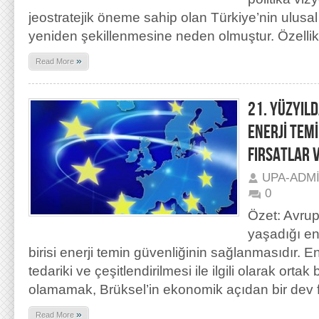
jeostratejik öneme sahip olan Türkiye’nin ulusal 
yeniden şekillenmesine neden olmuştur. Özelli
»
Read More
21. YÜZYILD
ENERJİ TEM
FIRSATLAR 
UPA-ADM
0
Özet: Avrup
yaşadığı en
birisi enerji temin güvenliğinin sağlanmasıdır. E
tedariki ve çeşitlendirilmesi ile ilgili olarak ortak 
olamamak, Brüksel’in ekonomik açıdan bir dev f
»
Read More