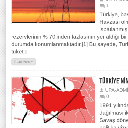
1
Türkiye, ba
Havzası ol
ispatlanmış
rezervlerinin % 70’inden fazlasının yer aldığı bi
durumda konumlanmaktadır.[1] Bu sayede, Türki
tüketici
»
Read More
TÜRKİYE’NİN
UPA-ADM
0
1991 yılında
dağılması i
Savaş dönem
politika viz