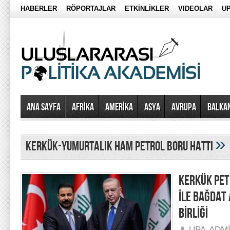
HABERLER
RÖPORTAJLAR
ETKİNLİKLER
VIDEOLAR
UP
Ana Sayfa
AFRİKA
AMERİKA
ASYA
AVRUPA
BALKA
»
Kerkük-Yumurtalık Ham Petrol Boru Hattı
KERKÜK PET
İLE BAĞDAT
BİRLİĞİ
UPA-ADM