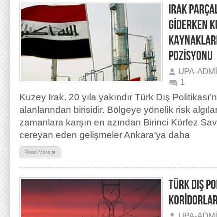
IRAK PARÇ
GİDERKEN K
KAYNAKLARI
POZİSYONU
UPA-ADM
1
Kuzey Irak, 20 yıla yakındır Türk Dış Politikası’
alanlarından birisidir. Bölgeye yönelik risk algıl
zamanlara karşın en azından Birinci Körfez Sav
cereyan eden gelişmeler Ankara’ya daha
»
Read More
TÜRK DIŞ PO
KORİDORLAR
UPA-ADM