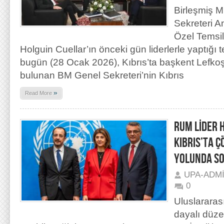
Birleşmiş M
Sekreteri A
Özel Temsil
Holguin Cuellar’ın önceki gün liderlerle yaptığı
bugün (28 Ocak 2026), Kıbrıs’ta başkent Lefko
bulunan BM Genel Sekreteri’nin Kıbrıs
»
Read More
RUM LİDER 
KIBRIS’TA 
YOLUNDA SO
UPA-ADM
0
Uluslararas
dayalı düze