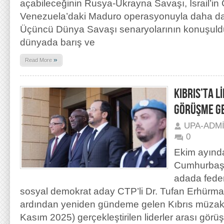
açabileceğinin Rusya-Ukrayna Savaşı, İsrail’in
Venezuela’daki Maduro operasyonuyla daha da i
Üçüncü Dünya Savaşı senaryolarının konuşuld
dünyada barış ve
»
Read More
KIBRIS’TA L
GÖRÜŞME GE
UPA-ADM
0
Ekim ayınd
Cumhurbaşka
adada fede
sosyal demokrat aday CTP’li Dr. Tufan Erhürm
ardından yeniden gündeme gelen Kıbrıs müzake
Kasım 2025) gerçekleştirilen liderler arası gör