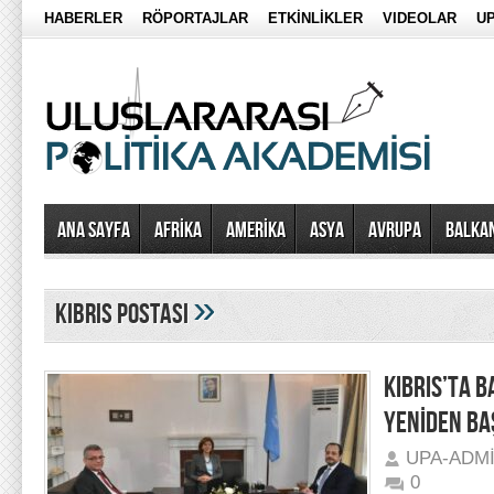
HABERLER
RÖPORTAJLAR
ETKİNLİKLER
VIDEOLAR
UP
Ana Sayfa
AFRİKA
AMERİKA
ASYA
AVRUPA
BALKA
»
kıbrıs postası
KIBRIS’TA 
YENİDEN BA
UPA-ADM
0