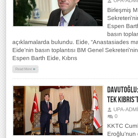
UPA-ADM
Birleşmiş Mi
Sekreteri’n
Espen Barth
basın topla
açıklamalarda bulundu. Eide, “Anastasiades m
Eide’nin basın toplantısı BM Genel Sekreteri’ni
Espen Barth Eide, Kıbrıs
»
Read More
DAVUTOĞLU:
TEK KIBRIS’
UPA-ADM
0
KKTC Cumhu
Eroğlu’nun 