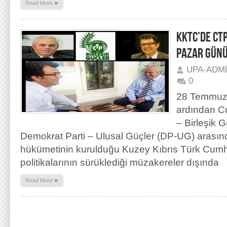
»
Read More
KKTC’DE CT
PAZAR GÜNÜ
UPA-ADM
0
28 Temmuz 
ardından Cu
– Birleşik 
Demokrat Parti – Ulusal Güçler (DP-UG) arasınd
hükümetinin kurulduğu Kuzey Kıbrıs Türk Cumhur
politikalarının sürüklediği müzakereler dışında
»
Read More