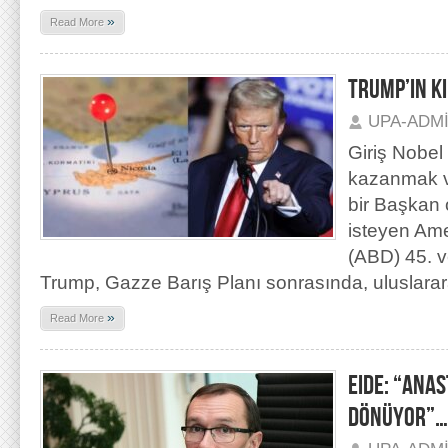
»
Read More
TRUMP’IN KI
UPA-ADM
Giriş Nobel
kazanmak v
bir Başkan 
isteyen Amer
(ABD) 45. v
Trump, Gazze Barış Planı sonrasında, uluslarar
»
Read More
EIDE: “ANA
DÖNÜYOR”…