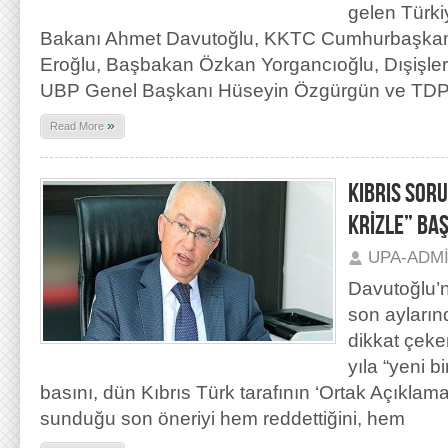
gelen Türki
Bakanı Ahmet Davutoğlu, KKTC Cumhurbaşkan
Eroğlu, Başbakan Özkan Yorgancıoğlu, Dışişler
UBP Genel Başkanı Hüseyin Özgürgün ve TDP
»
Read More
KIBRIS SORU
KRİZLE” BA
UPA-ADM
Davutoğlu’n
son ayların
dikkat çeke
yıla “yeni 
basını, dün Kıbrıs Türk tarafının ‘Ortak Açıklama
sunduğu son öneriyi hem reddettiğini, hem