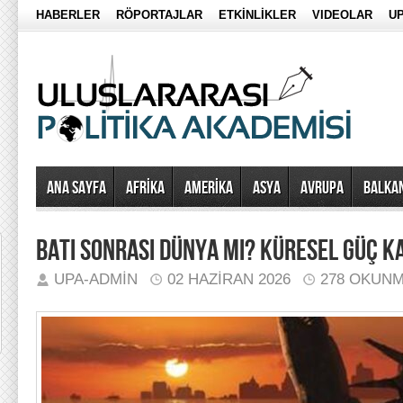
HABERLER
RÖPORTAJLAR
ETKİNLİKLER
VIDEOLAR
UP
Ana Sayfa
AFRİKA
AMERİKA
ASYA
AVRUPA
BALKA
BATI SONRASI DÜNYA MI? KÜRESEL GÜÇ K
UPA-ADMIN
02 HAZIRAN 2026
278 OKUN