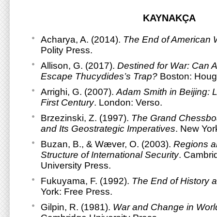
KAYNAKÇA
Acharya, A. (2014).
The End of American 
Polity Press.
Allison, G. (2017).
Destined for War: Can 
Escape Thucydides’s Trap?
Boston: Hough
Arrighi, G. (2007).
Adam Smith in Beijing: 
First Century
. London: Verso.
Brzezinski, Z. (1997).
The Grand Chessboa
and Its Geostrategic Imperatives
. New Yor
Buzan, B., & Wæver, O. (2003).
Regions a
Structure of International Security
. Cambri
University Press.
Fukuyama, F. (1992).
The End of History 
York: Free Press.
Gilpin, R. (1981).
War and Change in World