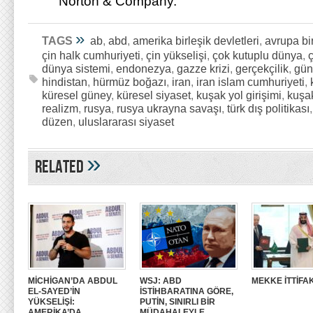
Norton & Company.
»
TAGS
ab
,
abd
,
amerika birleşik devletleri
,
avrupa bir
çin halk cumhuriyeti
,
çin yükselişi
,
çok kutuplu dünya
,
dünya sistemi
,
endonezya
,
gazze krizi
,
gerçekçilik
,
gün
hindistan
,
hürmüz boğazı
,
iran
,
iran islam cumhuriyeti
,
küresel güney
,
küresel siyaset
,
kuşak yol girişimi
,
kuşak
realizm
,
rusya
,
rusya ukrayna savaşı
,
türk dış politikası
düzen
,
uluslararası siyaset
»
Related
MİCHİGAN’DA ABDUL
WSJ: ABD
MEKKE İTTİFAK
EL-SAYED’İN
İSTİHBARATINA GÖRE,
YÜKSELİŞİ:
PUTİN, SINIRLI BİR
AMERİKA’DA
MÜDAHALEYLE