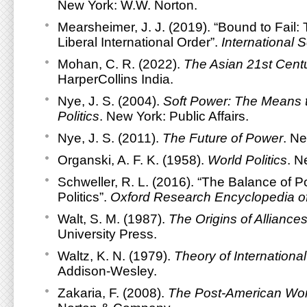
New York: W.W. Norton.
Mearsheimer, J. J. (2019). “Bound to Fail: 
Liberal International Order”.
International S
Mohan, C. R. (2022).
The Asian 21st Cent
HarperCollins India.
Nye, J. S. (2004).
Soft Power: The Means 
Politics
. New York: Public Affairs.
Nye, J. S. (2011).
The Future of Power
. Ne
Organski, A. F. K. (1958).
World Politics
. N
Schweller, R. L. (2016). “The Balance of P
Politics”.
Oxford Research Encyclopedia of 
Walt, S. M. (1987).
The Origins of Alliance
University Press.
Waltz, K. N. (1979).
Theory of International
Addison-Wesley.
Zakaria, F. (2008).
The Post-American Wor