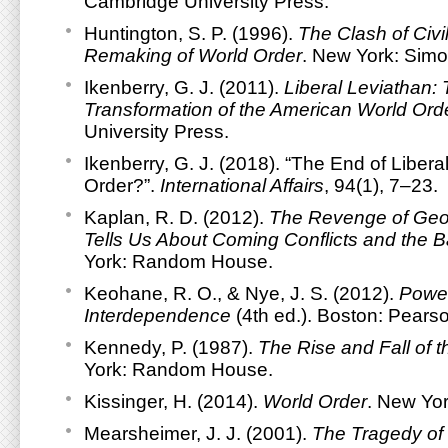
Cambridge University Press.
Huntington, S. P. (1996).
The Clash of Civi
Remaking of World Order
. New York: Simo
Ikenberry, G. J. (2011).
Liberal Leviathan: 
Transformation of the American World Ord
University Press.
Ikenberry, G. J. (2018). “The End of Liberal
Order?”.
International Affairs
, 94(1), 7–23.
Kaplan, R. D. (2012).
The Revenge of Geo
Tells Us About Coming Conflicts and the Ba
York: Random House.
Keohane, R. O., & Nye, J. S. (2012).
Powe
Interdependence
(4th ed.). Boston: Pears
Kennedy, P. (1987).
The Rise and Fall of 
York: Random House.
Kissinger, H. (2014).
World Order
. New Yor
Mearsheimer, J. J. (2001).
The Tragedy of 