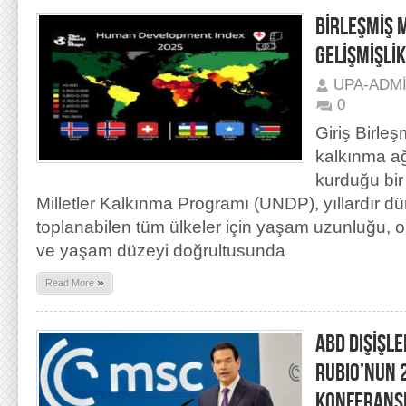
BİRLEŞMİŞ 
GELİŞMİŞLİK
UPA-ADM
0
Giriş Birleş
kalkınma ağ
kurduğu bir
Milletler Kalkınma Programı (UNDP), yıllardır düny
toplanabilen tüm ülkeler için yaşam uzunluğu, o
ve yaşam düzeyi doğrultusunda
»
Read More
ABD DIŞİŞL
RUBIO’NUN 
KONFERANS