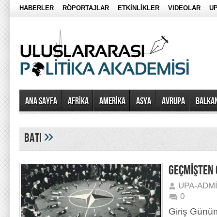
HABERLER
RÖPORTAJLAR
ETKİNLİKLER
VIDEOLAR
UP
Ana Sayfa
AFRİKA
AMERİKA
ASYA
AVRUPA
BALKA
»
batı
GEÇMİŞTEN
UPA-ADM
0
Giriş Günüm