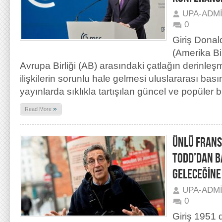
UPA-ADM
0
Giriş Dona
(Amerika Bir
Avrupa Birliği (AB) arasındaki çatlağın derinleş
ilişkilerin sorunlu hale gelmesi uluslararası ba
yayınlarda sıklıkla tartışılan güncel ve popüler
»
Read More
ÜNLÜ FRAN
TODD’DAN B
GELECEĞİNE 
UPA-ADM
0
Giriş 1951 