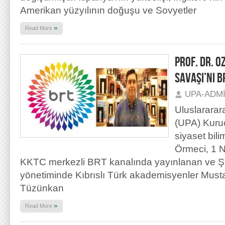
Amerikan yüzyılının doğuşu ve Sovyetler
»
Read More
PROF. DR. O
SAVAŞI’NI 
UPA-ADM
Uluslararar
(UPA) Kuru
siyaset bili
Örmeci, 1 N
KKTC merkezli BRT kanalında yayınlanan ve Ş
yönetiminde Kıbrıslı Türk akademisyenler Musta
Tüzünkan
»
Read More