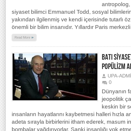
antropolog,
siyaset bilimci Emmanuel Todd, sosyal bilimleri
yakından ilgilenmiş ve kendi içerisinde tutarlı öz
önemli bir bilim insanıdır. Yıllardır Paris merkezli
»
Read More
BATI SİYASE
POPÜLİZM A
UPA-ADM
0
Dünyanın fa
jeopolitik 
keskin bir s
insanların hayatlarını kaybetmesi halleri hızla ar
adeta sırayla birbirlerini itham ederek, masum i
bombalar yağdırıyorlar. Sanki insanlığı yok etme