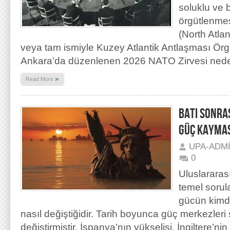
soluklu ve b
örgütlenme
(North Atlan
veya tam ismiyle Kuzey Atlantik Antlaşması Örg
Ankara’da düzenlenen 2026 NATO Zirvesi nede
»
Read More
BATI SONRA
GÜÇ KAYMAS
UPA-ADM
0
Uluslararası 
temel sorula
gücün kimd
nasıl değiştiğidir. Tarih boyunca güç merkezleri 
değiştirmiştir. İspanya’nın yükselişi, İngiltere’ni