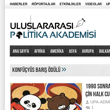
HABERLER
RÖPORTAJLAR
ETKİNLİKLER
VIDEOLAR
UP
Ana Sayfa
AFRİKA
AMERİKA
ASYA
AVRUPA
BALKA
»
Konfüçyüs Barış Ödülü
1990 SONRA
ÇİN HALK CU
UPA-ADM
1