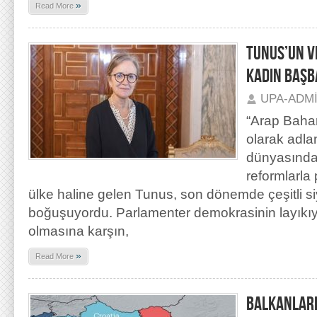
»
Read More
TUNUS’UN V
KADIN BAŞB
UPA-ADM
“Arap Bahar
olarak adla
dünyasında
reformlarla 
ülke haline gelen Tunus, son dönemde çeşitli si
boğuşuyordu. Parlamenter demokrasinin layıkıyl
olmasına karşın,
»
Read More
BALKANLARD