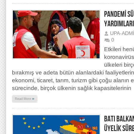
PANDEMİ SÜ
YARDIMLARI
UPA-ADM
0
Etkileri he
koronavirüs
ülkeleri bi
bırakmış ve adeta bütün alanlardaki faaliyetleri
ekonomi, ticaret, tarım, turizm gibi çoğu alanın 
sürecinde, birçok ülkenin sağlık kapasitelerinin
»
Read More
BATI BALKAN
ÜYELİK SÜRE