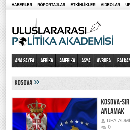
HABERLER
RÖPORTAJLAR
ETKİNLİKLER
VIDEOLAR
UP
Ana Sayfa
AFRİKA
AMERİKA
ASYA
AVRUPA
BALKA
»
kosova
KOSOVA-SIR
ANLAMAK
UPA-ADM
0