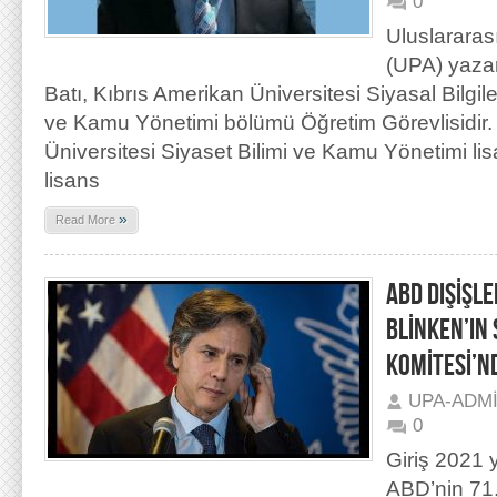
0
Uluslararas
(UPA) yaza
Batı, Kıbrıs Amerikan Üniversitesi Siyasal Bilgile
ve Kamu Yönetimi bölümü Öğretim Görevlisidir.
Üniversitesi Siyaset Bilimi ve Kamu Yönetimi 
lisans
»
Read More
ABD DIŞİŞL
BLİNKEN’IN 
KOMİTESİ’N
UPA-ADM
0
Giriş 2021 
ABD’nin 71.