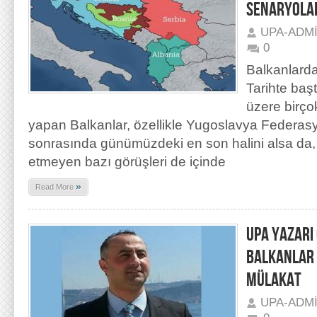
SENARYOLAR
UPA-ADM
0
Balkanlarda
Tarihte baş
üzere birçok
yapan Balkanlar, özellikle Yugoslavya Federasy
sonrasında günümüzdeki en son halini alsa da, 
etmeyen bazı görüşleri de içinde
»
Read More
UPA YAZARI 
BALKANLAR 
MÜLAKAT
UPA-ADM