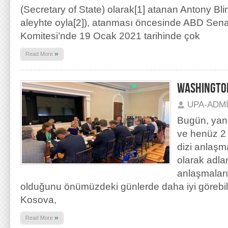
(Secretary of State) olarak[1] atanan Antony Bli
aleyhte oyla[2]), atanması öncesinde ABD Senat
Komitesi’nde 19 Ocak 2021 tarihinde çok
»
Read More
WASHINGTON
UPA-ADM
Bugün, yani
ve henüz 2 
dizi anlaşm
olarak adlan
anlaşmaları
olduğunu önümüzdeki günlerde daha iyi görebil
Kosova,
»
Read More