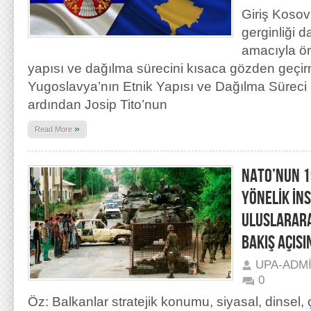
Giriş Kosov
gerginliği 
amacıyla ön
yapısı ve dağılma sürecini kısaca gözden geçir
Yugoslavya’nın Etnik Yapısı ve Dağılma Süreci 
ardından Josip Tito’nun
»
Read More
NATO’NUN 1
YÖNELİK İN
ULUSLARARA
BAKIŞ AÇIS
UPA-ADM
0
Öz: Balkanlar stratejik konumu, siyasal, dinsel, ç