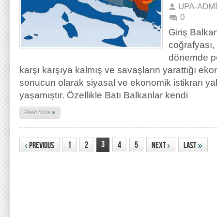
UPA-ADM
0
Giriş Balka
coğrafyası
dönemde pek
karşı karşıya kalmış ve savaşların yarattığı ek
sonucun olarak siyasal ve ekonomik istikrarı y
yaşamıştır. Özellikle Batı Balkanlar kendi
»
Read More
3
1
2
4
5
‹
Previous
Next
›
Last
»