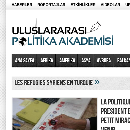
HABERLER
RÖPORTAJLAR
ETKİNLİKLER
VIDEOLAR
UP
Ana Sayfa
AFRİKA
AMERİKA
ASYA
AVRUPA
BALKA
»
les refugies syriens en turquie
LA POLITIQU
PRESIDENT 
PETIT MIRAC