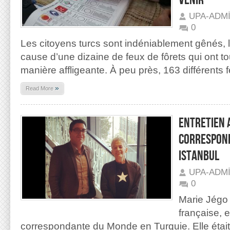
VENIR
UPA-ADM
0
Les citoyens turcs sont indéniablement gênés, la
cause d’une dizaine de feux de fôrets qui ont t
manière affligeante. À peu près, 163 différents 
»
Read More
ENTRETIEN 
CORRESPON
ISTANBUL
UPA-ADM
0
Marie Jégo 
française, e
correspondante du Monde en Turquie. Elle étai