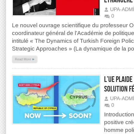
ÉTRANGÈRE
UPA-ADM
0
Le nouvel ouvrage scientifique du professeur 
coordinateur général de l’Académie de politique
intitulé « The Dynamics of Turkish Foreign Pol
Strategic Approaches » (La dynamique de la pol
»
Read More
L’UE PLAIDE
SOLUTION F
UPA-ADM
0
Introductio
positive cré
homme poli