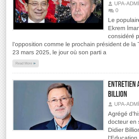
UPA-ADM
0
Le populair
Ekrem İmam
considéré p
l’opposition comme le prochain président de la T
23 mars 2025, le jour où son parti a
»
Read More
ENTRETIEN 
BILLION
UPA-ADM
Agrégé d’hi
docteur en 
Didier Billi
l’Education 