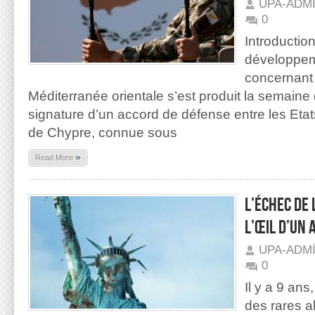
UPA-ADM
0
Introducti
développem
concernant 
Méditerranée orientale s’est produit la semaine 
signature d’un accord de défense entre les Etat
de Chypre, connue sous
»
Read More
L’ÉCHEC DE 
L’ŒIL D’UN 
UPA-ADM
0
Il y a 9 ans
des rares a