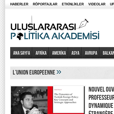
HABERLER
RÖPORTAJLAR
ETKİNLİKLER
VIDEOLAR
UP
Ana Sayfa
AFRİKA
AMERİKA
ASYA
AVRUPA
BALKA
»
l’union europeenne
NOUVEL OUV
PROFESSEUR
DYNAMIQUE 