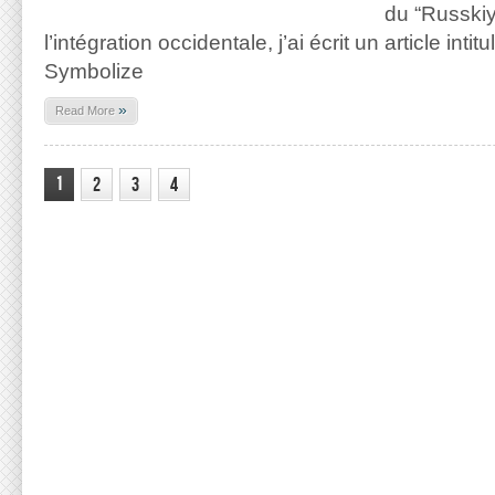
du “Russkiy 
l’intégration occidentale, j’ai écrit un article inti
Symbolize
»
Read More
1
2
3
4