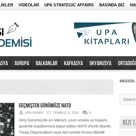
LİKLER
VIDEOLAR
UPA STRATEGIC AFFAIRS
BASINDA BİZ
HA
ASYA
AVRUPA
BALKANLAR
KAFKASYA
OKYANUSYA
ORTADOĞ
8/6/2026,
GEÇMİŞTEN GÜNÜMÜZE NATO
UPA-ADMIN
TEMMUZ 6, 2026
0
Giriş Günümüzde en istikrarlı, uzun soluklu ve başarılı
BİZİ 
güvenlik örgütlenmesi kabul edilen NATO (North Atlantic
Treaty Organization) veya tam ismiyle Kuzey Atlantik