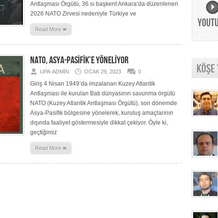
Antlaşması Örgütü, 36.sı başkent Ankara’da düzenlenen
2026 NATO Zirvesi nedeniyle Türkiye ve
YOUT
»
Read More
NATO, ASYA-PASİFİK’E YÖNELİYOR
KÖŞE
UPA-ADMIN
OCAK 29, 2023
0
Giriş 4 Nisan 1949’da imzalanan Kuzey Atlantik
Antlaşması ile kurulan Batı dünyasının savunma örgütü
NATO (Kuzey Atlantik Antlaşması Örgütü), son dönemde
Asya-Pasifik bölgesine yönelerek, kuruluş amaçlarının
dışında faaliyet göstermesiyle dikkat çekiyor. Öyle ki,
geçtiğimiz
»
Read More