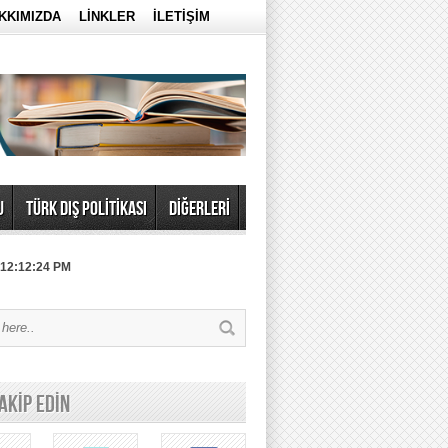
KKIMIZDA
LİNKLER
İLETİŞİM
U
TÜRK DIŞ POLİTİKASI
DİĞERLERİ
 12:12:24 PM
TAKİP EDİN