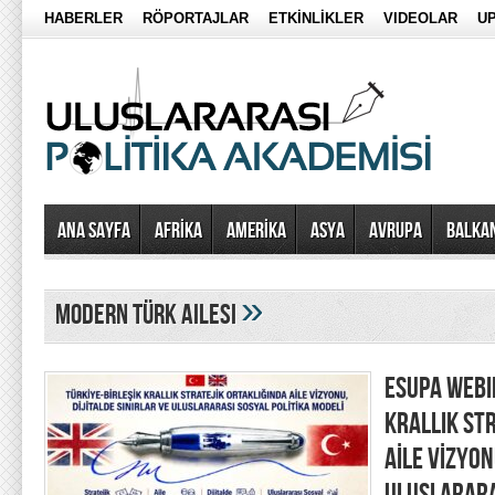
HABERLER
RÖPORTAJLAR
ETKİNLİKLER
VIDEOLAR
UP
Ana Sayfa
AFRİKA
AMERİKA
ASYA
AVRUPA
BALKA
»
modern türk ailesi
ESUPA WEBI
KRALLIK ST
AİLE VİZYON