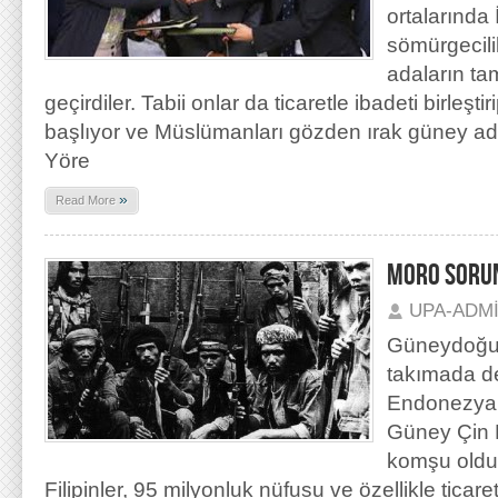
ortalarında 
sömürgecili
adaların t
geçirdiler. Tabii onlar da ticaretle ibadeti birleşti
başlıyor ve Müslümanları gözden ırak güney ada
Yöre
»
Read More
MORO SORU
UPA-ADM
Güneydoğu 
takımada de
Endonezya,
Güney Çin D
komşu oldu
Filipinler, 95 milyonluk nüfusu ve özellikle ticare