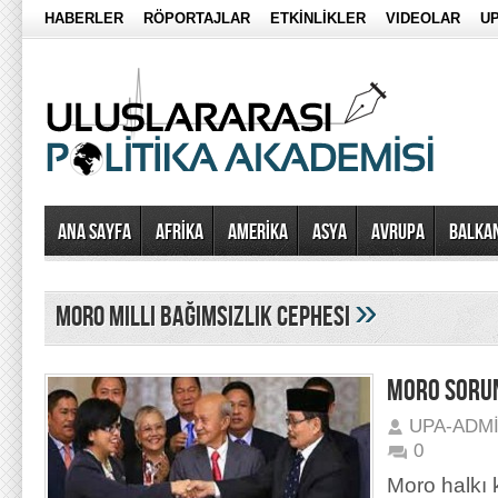
HABERLER
RÖPORTAJLAR
ETKİNLİKLER
VIDEOLAR
UP
Ana Sayfa
AFRİKA
AMERİKA
ASYA
AVRUPA
BALKA
»
Moro Milli Bağımsızlık Cephesi
MORO SORU
UPA-ADM
0
Moro halkı 