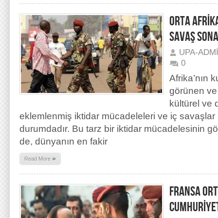
ORTA AFRİK
SAVAŞ SONA
UPA-ADM
0
Afrika’nın 
görünen ve 
kültürel ve
eklemlenmiş iktidar mücadeleleri ve iç savaşlar
durumdadır. Bu tarz bir iktidar mücadelesinin gö
de, dünyanın en fakir
»
Read More
FRANSA ORT
CUMHURİYET