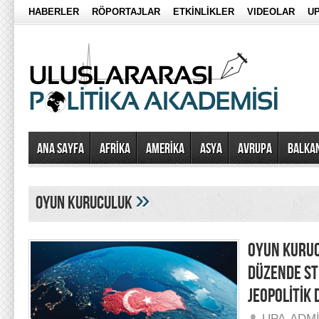
HABERLER
RÖPORTAJLAR
ETKİNLİKLER
VIDEOLAR
UP
Ana Sayfa
AFRİKA
AMERİKA
ASYA
AVRUPA
BALKA
»
oyun kuruculuk
OYUN KURUC
DÜZENDE ST
JEOPOLİTİK 
UPA-ADM