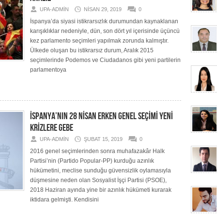
UPA-ADMIN
NISAN 29, 2019
0
İspanya’da siyasi istikrarsızlık durumundan kaynaklanan
karışıklıklar nedeniyle, dün, son dört yıl içerisinde üçüncü
kez parlamento seçimleri yapılmak zorunda kalmıştır.
Ülkede oluşan bu istikrarsız durum, Aralık 2015
seçimlerinde Podemos ve Ciudadanos gibi yeni partilerin
parlamentoya
İSPANYA’NIN 28 NİSAN ERKEN GENEL SEÇİMİ YENİ
KRİZLERE GEBE
UPA-ADMIN
ŞUBAT 15, 2019
0
2016 genel seçimlerinden sonra muhafazakâr Halk
Partisi’nin (Partido Popular-PP) kurduğu azınlık
hükümetini, meclise sunduğu güvensizlik oylamasıyla
düşmesine neden olan Sosyalist İşçi Partisi (PSOE),
2018 Haziran ayında yine bir azınlık hükümeti kurarak
iktidara gelmişti. Kendisini