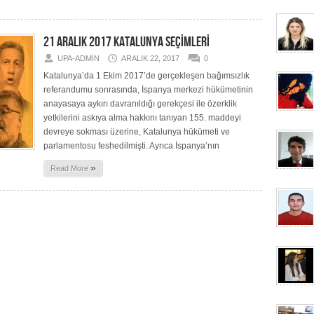
21 ARALIK 2017 KATALUNYA SEÇİMLERİ
UPA-ADMIN
ARALIK 22, 2017
0
Katalunya’da 1 Ekim 2017’de gerçekleşen bağımsızlık
referandumu sonrasında, İspanya merkezi hükümetinin
anayasaya aykırı davranıldığı gerekçesi ile özerklik
yetkilerini askıya alma hakkını tanıyan 155. maddeyi
devreye sokması üzerine, Katalunya hükümeti ve
parlamentosu feshedilmişti. Ayrıca İspanya’nın
»
Read More