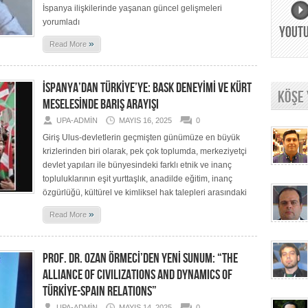
İspanya ilişkilerinde yaşanan güncel gelişmeleri
yorumladı
YOUT
»
Read More
İSPANYA’DAN TÜRKİYE’YE: BASK DENEYİMİ VE KÜRT
KÖŞE
MESELESİNDE BARIŞ ARAYIŞI
UPA-ADMIN
MAYIS 16, 2025
0
Giriş Ulus-devletlerin geçmişten günümüze en büyük
krizlerinden biri olarak, pek çok toplumda, merkeziyetçi
devlet yapıları ile bünyesindeki farklı etnik ve inanç
topluluklarının eşit yurttaşlık, anadilde eğitim, inanç
özgürlüğü, kültürel ve kimliksel hak talepleri arasındaki
»
Read More
PROF. DR. OZAN ÖRMECİ’DEN YENİ SUNUM: “THE
ALLIANCE OF CIVILIZATIONS AND DYNAMICS OF
TÜRKİYE-SPAIN RELATIONS”
UPA-ADMIN
MAYIS 14, 2025
0