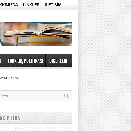
KKIMIZDA
LİNKLER
İLETİŞİM
U
TÜRK DIŞ POLİTİKASI
DİĞERLERİ
 2:54:25 PM
TAKİP EDİN