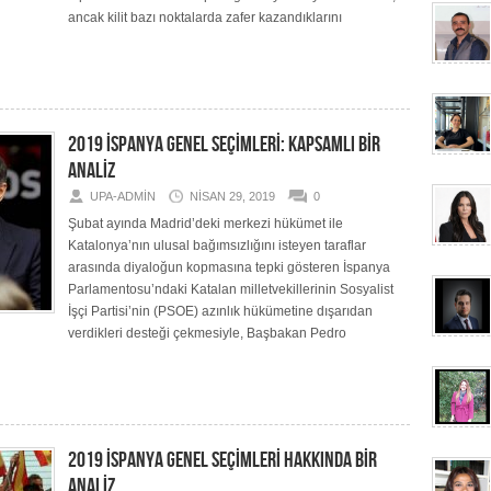
ancak kilit bazı noktalarda zafer kazandıklarını
2019 İSPANYA GENEL SEÇİMLERİ: KAPSAMLI BİR
ANALİZ
UPA-ADMIN
NISAN 29, 2019
0
Şubat ayında Madrid’deki merkezi hükümet ile
Katalonya’nın ulusal bağımsızlığını isteyen taraflar
arasında diyaloğun kopmasına tepki gösteren İspanya
Parlamentosu’ndaki Katalan milletvekillerinin Sosyalist
İşçi Partisi’nin (PSOE) azınlık hükümetine dışarıdan
verdikleri desteği çekmesiyle, Başbakan Pedro
2019 İSPANYA GENEL SEÇİMLERİ HAKKINDA BİR
ANALİZ