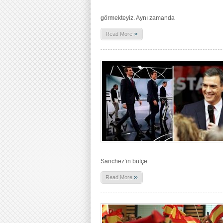
görmekteyiz. Aynı zamanda
»
Read More
Sanchez’in bütçe
»
Read More