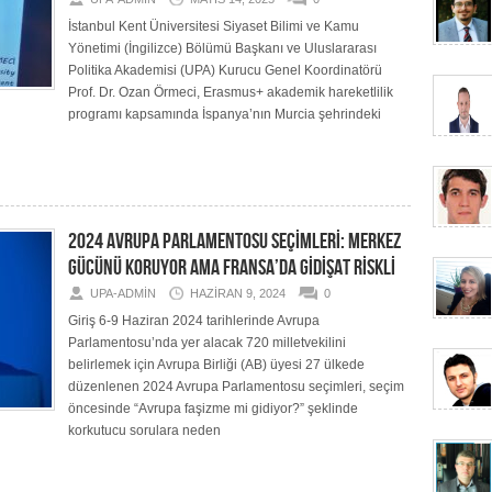
İstanbul Kent Üniversitesi Siyaset Bilimi ve Kamu
Yönetimi (İngilizce) Bölümü Başkanı ve Uluslararası
Politika Akademisi (UPA) Kurucu Genel Koordinatörü
Prof. Dr. Ozan Örmeci, Erasmus+ akademik hareketlilik
programı kapsamında İspanya’nın Murcia şehrindeki
2024 AVRUPA PARLAMENTOSU SEÇİMLERİ: MERKEZ
GÜCÜNÜ KORUYOR AMA FRANSA’DA GİDİŞAT RİSKLİ
UPA-ADMIN
HAZIRAN 9, 2024
0
Giriş 6-9 Haziran 2024 tarihlerinde Avrupa
Parlamentosu’nda yer alacak 720 milletvekilini
belirlemek için Avrupa Birliği (AB) üyesi 27 ülkede
düzenlenen 2024 Avrupa Parlamentosu seçimleri, seçim
öncesinde “Avrupa faşizme mi gidiyor?” şeklinde
korkutucu sorulara neden