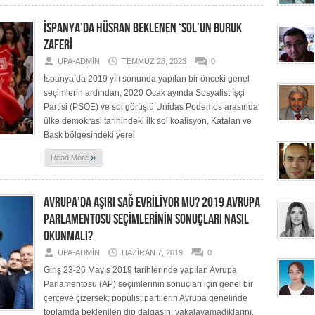
İSPANYA’DA HÜSRAN BEKLENEN ‘SOL’UN BURUK
ZAFERİ
UPA-ADMIN
TEMMUZ 28, 2023
0
İspanya’da 2019 yılı sonunda yapılan bir önceki genel
seçimlerin ardından, 2020 Ocak ayında Sosyalist İşçi
Partisi (PSOE) ve sol görüşlü Unidas Podemos arasında
ülke demokrasi tarihindeki ilk sol koalisyon, Katalan ve
Bask bölgesindeki yerel
»
Read More
AVRUPA’DA AŞIRI SAĞ EVRİLİYOR MU? 2019 AVRUPA
PARLAMENTOSU SEÇİMLERİNİN SONUÇLARI NASIL
OKUNMALI?
UPA-ADMIN
HAZIRAN 7, 2019
0
Giriş 23-26 Mayıs 2019 tarihlerinde yapılan Avrupa
Parlamentosu (AP) seçimlerinin sonuçları için genel bir
çerçeve çizersek; popülist partilerin Avrupa genelinde
toplamda beklenilen dip dalgasını yakalayamadıklarını,