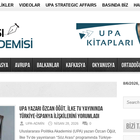
LİKLER
VIDEOLAR
UPA STRATEGIC AFFAIRS
BASINDA BİZ
HA
ASYA
AVRUPA
BALKANLAR
KAFKASYA
OKYANUSYA
ORTADOĞ
8/6/2026,
UPA YAZARI ÖZCAN ÖĞÜT, İLKE TV YAYININDA
TÜRKİYE-İSPANYA İLİŞKİLERİNİ YORUMLADI
UPA-ADMIN
NISAN 28, 2026
0
BİZİ 
Uluslararası Politika Akademisi (UPA) yazarı Özcan Öğüt,
İlke Tv‘de yayınlanan “Söz Arası” programında Türkiye-