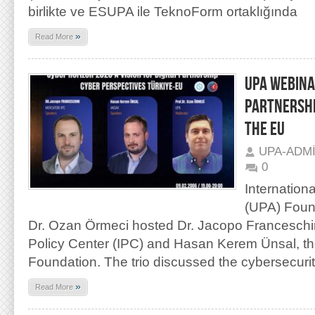
birlikte ve ESUPA ile TeknoForm ortaklığında
»
Read More
UPA WEBINAR
PARTNERSHI
THE EU
UPA-ADM
0
Internation
(UPA) Found
Dr. Ozan Örmeci hosted Dr. Jacopo Franceschin
Policy Center (IPC) and Hasan Kerem Ünsal, t
Foundation. The trio discussed the cybersecuri
»
Read More