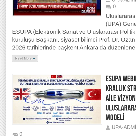
0
Uluslararas
(UPA) Gene
ESUPA (Elektronik Sanat ve Uluslararası Politi
kuruluşu Başkanı, siyaset bilimci Prof. Dr. Oz
2026 tarihlerinde başkent Ankara’da düzenlene
»
Read More
ESUPA WEBI
KRALLIK ST
AİLE VİZYON
ULUSLARARA
MODELİ
UPA-ADM
0