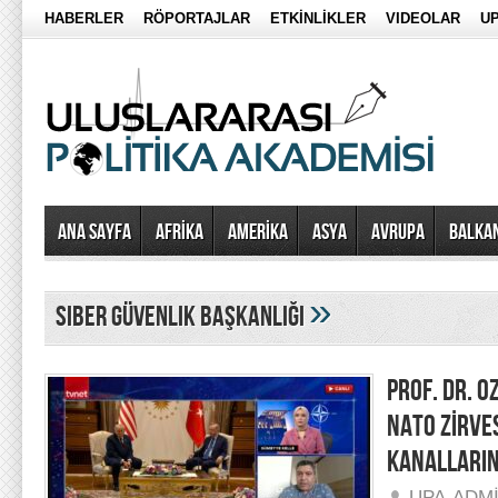
HABERLER
RÖPORTAJLAR
ETKİNLİKLER
VIDEOLAR
UP
Ana Sayfa
AFRİKA
AMERİKA
ASYA
AVRUPA
BALKA
»
Siber Güvenlik Başkanlığı
PROF. DR. 
NATO ZİRVES
KANALLARIN
UPA-ADM