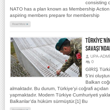
consisting 
NATO has a plan known as Membership Action P
aspiring members prepare for membership
»
Read More
TÜRKİYE’Nİ
SAVAŞI’NDAK
UPA-ADM
0
GİRİŞ Türki
5’ini oluşt
Balkan coğr
almaktadır. Bu durum, Türkiye’yi coğrafi açıdan 
yapmaktadır. Modern Türkiye Cumhuriyeti yaklaş
Balkanlar’da hüküm sürmüştür.[1] Bu
»