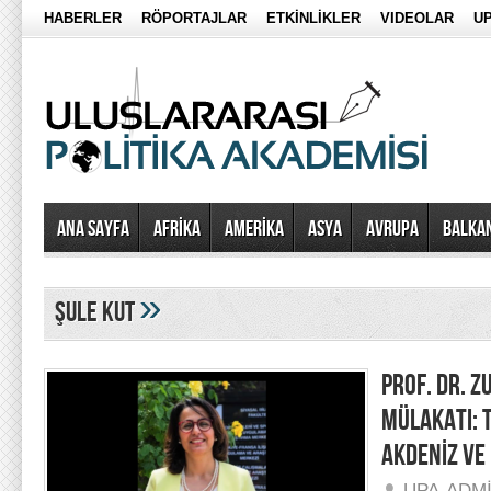
HABERLER
RÖPORTAJLAR
ETKİNLİKLER
VIDEOLAR
UP
Ana Sayfa
AFRİKA
AMERİKA
ASYA
AVRUPA
BALKA
»
şule kut
PROF. DR. 
MÜLAKATI: T
AKDENİZ VE
UPA-ADM