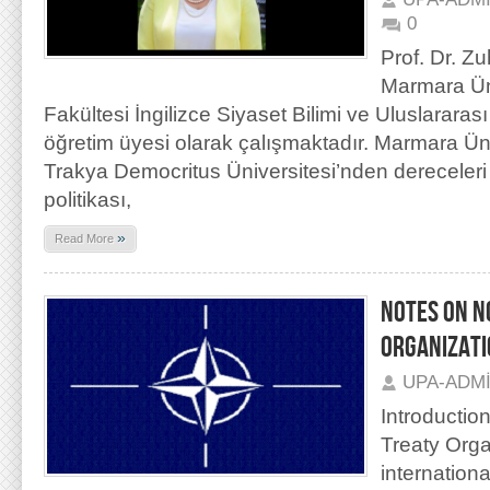
0
Prof. Dr. Z
Marmara Üni
Fakültesi İngilizce Siyaset Bilimi ve Uluslararası
öğretim üyesi olarak çalışmaktadır. Marmara Ün
Trakya Democritus Üniversitesi’nden dereceleri
politikası,
»
Read More
NOTES ON N
ORGANIZATI
UPA-ADM
Introductio
Treaty Orga
internationa