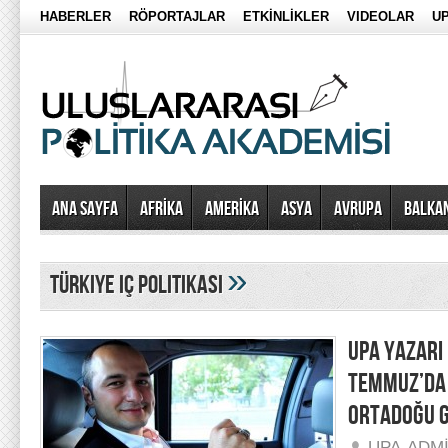
HABERLER
RÖPORTAJLAR
ETKİNLİKLER
VIDEOLAR
UP
Ana Sayfa
AFRİKA
AMERİKA
ASYA
AVRUPA
BALKA
»
türkiye iç politikası
UPA YAZARI
TEMMUZ’DA 
ORTADOĞU 
UPA-ADM