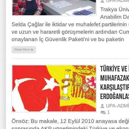
UPA-ADM
Trakya Üniv
Anabilim Da
Selda Çağlar ile iktidar ve muhalefet partilerinin
ve uzun ve hararetli görüşmelerin ardından Cu
onaylanan İç Güvenlik Paketi’ni ve bu paketin
»
Read More
TÜRKİYE VE
MUHAFAZAKÂ
KARŞILAŞTIR
ERDOĞANLA
UPA-ADM
1
Önsöz: Bu makale, 12 Eylül 2010 anayasa değiş
sonrasında AKP yönetimindeki Türkiye ve eko