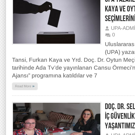
KAYA VE OY
SEÇİMLERİN
UPA-ADM
0
Uluslararas
(UPA) yazar
Tansi, Furkan Kaya ve Yrd. Doç. Dr. Oytun Meç
tarihinde Ada Tv’de yayınlanan Cansu Örmeci’
Ajansı” programına katıldılar ve 7
»
Read More
DOÇ. DR. S
İÇ GÜVENLİK
YAŞANTIMIZ