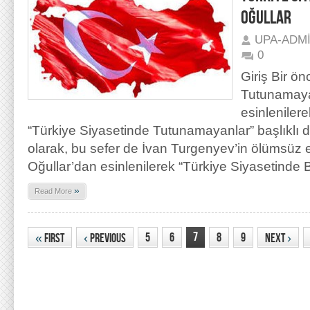
OĞULLAR
UPA-ADM
0
Giriş Bir ö
Tutunamaya
esinleniler
“Türkiye Siyasetinde Tutunamayanlar” başlıklı
olarak, bu sefer de İvan Turgenyev’in ölümsüz 
Oğullar’dan esinlenilerek “Türkiye Siyasetinde 
»
Read More
7
5
6
8
9
«
First
‹
Previous
Next
›