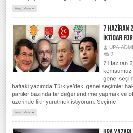
»
Read More
7 HAZİRAN 
İKTİDAR FO
UPA-ADM
0
7 Haziran 2
komşumuz T
genel seçim
haftaki yazımda Türkiye’deki genel seçimler hakk
partiler bazında bir değerlendirme yapmak ve ola
üzerinde fikir yürütmek istiyorum. Seçime
»
Read More
UPA YAZARL