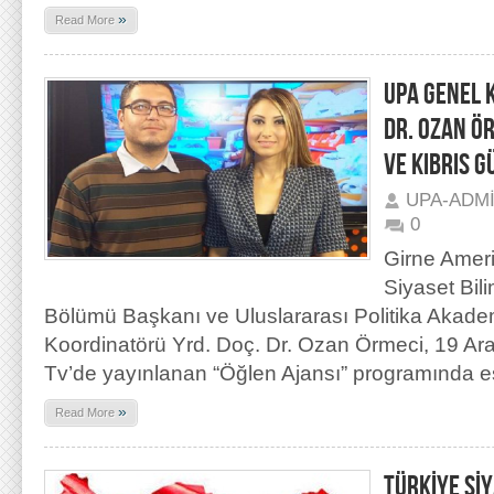
»
Read More
UPA GENEL 
DR. OZAN Ö
VE KIBRIS 
UPA-ADM
0
Girne Ameri
Siyaset Bil
Bölümü Başkanı ve Uluslararası Politika Akade
Koordinatörü Yrd. Doç. Dr. Ozan Örmeci, 19 Ara
Tv’de yayınlanan “Öğlen Ajansı” programında e
»
Read More
TÜRKİYE Sİ