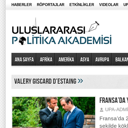
HABERLER
RÖPORTAJLAR
ETKİNLİKLER
VIDEOLAR
UP
Ana Sayfa
AFRİKA
AMERİKA
ASYA
AVRUPA
BALKA
»
Valery Giscard D’Estaing
FRANSA’DA 
UPA-ADM
Fransa’da 2
şekilde kökl