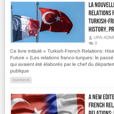
LA NOUVELLE
RELATIONS 
TURKISH-FR
HISTORY, P
UPA-ADM
0
Ce livre intitulé « Turkish-French Relations: His
Future » (Les relations franco-turques: le passé, 
qui avaient été élaborés par le chef du départe
publique
»
Read More
A NEW EDIT
FRENCH REL
RELATIONS: