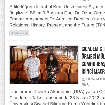
Editörlüğünü İstanbul Kent Üniversitesi Siyaset
(İngilizce) Bölümü Başkanı Doç. Dr. Ozan Örmec
Fransız araştırmacı Dr. Aurelien Denizeau’nun y
Relations: History, Present, and the Future (Türk-
»
Read More
CICADEMIC T
ÖRMECİ MÜL
CUMHURBAŞK
İKİNCİ MAC
UPA-ADM
0
Uluslararası Politika Akademisi (UPA) yazarı Ç
Cicademic Talks kapsamında 28 Nisan 2022 tar
Üniversitesi Siyaset Bilimi ve Kamu Yönetimi (İ