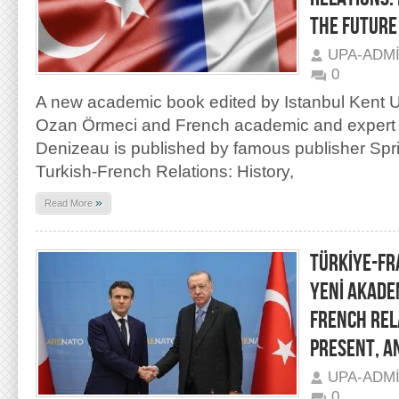
THE FUTURE
UPA-ADM
0
A new academic book edited by Istanbul Kent Un
Ozan Örmeci and French academic and expert o
Denizeau is published by famous publisher Spri
Turkish-French Relations: History,
»
Read More
TÜRKİYE-FR
YENİ AKADE
FRENCH REL
PRESENT, A
UPA-ADM
0