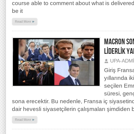
course able to comment about what is delivered
be it
»
Read More
MACRON SON
LİDERLİK YA
UPA-ADM
Giriş Fran
yıllarında 
seçilen Em
süresi, gen
sona erecektir. Bu nedenle, Fransa iç siyaseti
dair hevesli siyasetçilerin çalışmaları şimdiden 
»
Read More