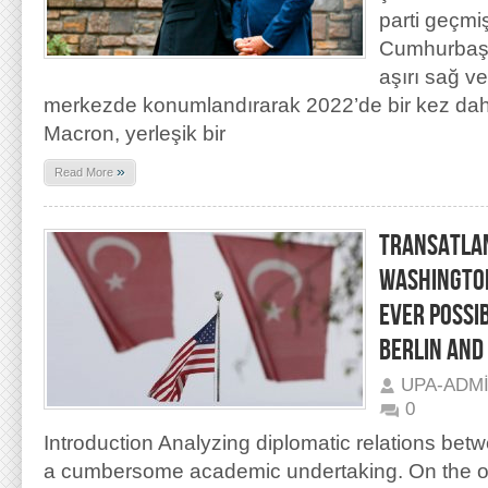
parti geçmi
Cumhurbaşk
aşırı sağ ve
merkezde konumlandırarak 2022’de bir kez da
Macron, yerleşik bir
»
Read More
TRANSATLAN
WASHINGTON
EVER POSSI
BERLIN AND
UPA-ADM
0
Introduction Analyzing diplomatic relations bet
a cumbersome academic undertaking. On the o