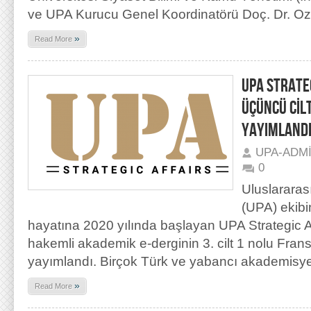
ve UPA Kurucu Genel Koordinatörü Doç. Dr. O
»
Read More
UPA STRATEG
ÜÇÜNCÜ CİLT
YAYIMLAND
UPA-ADM
0
Uluslararas
(UPA) ekibi
hayatına 2020 yılında başlayan UPA Strategic Aff
hakemli akademik e-derginin 3. cilt 1 nolu Frans
yayımlandı. Birçok Türk ve yabancı akademisyen
»
Read More