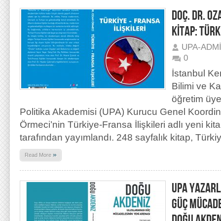
DOÇ. DR. OZ
KİTAP: TÜRK
UPA-ADM
0
İstanbul Ke
Bilimi ve 
öğretim üye
Politika Akademisi (UPA) Kurucu Genel Koordin
Örmeci’nin Türkiye-Fransa İlişkileri adlı yeni kit
tarafından yayımlandı. 248 sayfalık kitap, Türk
»
Read More
UPA YAZARL
GÜÇ MÜCADE
DOĞU AKDEN