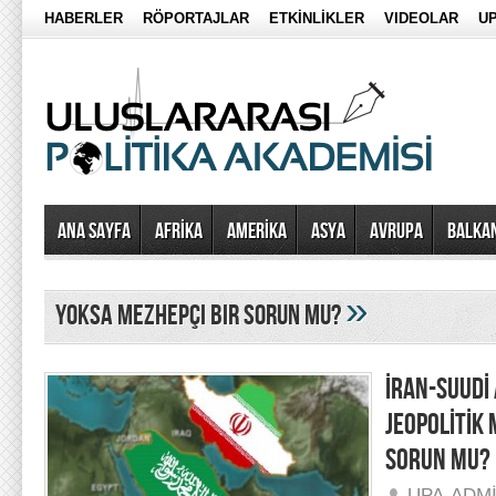
HABERLER
RÖPORTAJLAR
ETKİNLİKLER
VIDEOLAR
UP
Ana Sayfa
AFRİKA
AMERİKA
ASYA
AVRUPA
BALKA
»
Yoksa Mezhepçi Bir Sorun Mu?
İRAN-SUUDİ 
JEOPOLİTİK 
SORUN MU?
UPA-ADM