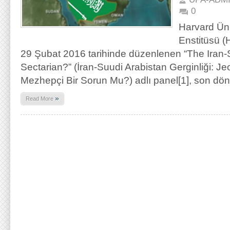
0
Harvard Üniv
Enstitüsü (
29 Şubat 2016 tarihinde düzenlenen “The Iran-Sa
Sectarian?” (İran-Suudi Arabistan Gerginliği: Je
Mezhepçi Bir Sorun Mu?) adlı panel[1], son d
»
Read More