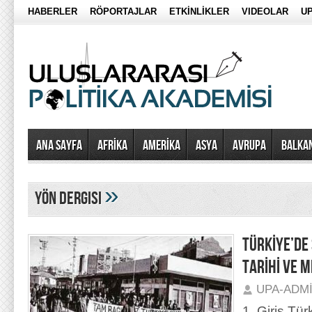
HABERLER
RÖPORTAJLAR
ETKİNLİKLER
VIDEOLAR
UP
Ana Sayfa
AFRİKA
AMERİKA
ASYA
AVRUPA
BALKA
»
yön dergisi
TÜRKİYE’DE
TARİHİ VE 
UPA-ADM
1. Giriş Tür