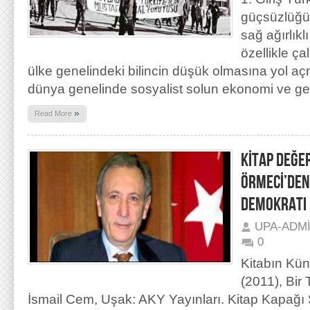
güçsüzlüğü,
sağ ağırlıkl
özellikle ç
ülke genelindeki bilincin düşük olmasına yol aç
dünya genelinde sosyalist solun ekonomi ve ge
»
Read More
KİTAP DEĞE
ÖRMECİ’DEN
DEMOKRATI 
UPA-ADM
0
Kitabın Kü
(2011), Bir
İsmail Cem, Uşak: AKY Yayınları. Kitap Kapağı S