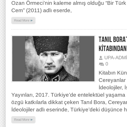
Ozan Örmeci’nin kaleme almış olduğu “Bir Türk
Cem” (2011) adlı eserde,
»
Read More
TANIL BORA
KİTABINDAN
UPA-ADM
0
Kitabın Kün
Cereyanlar 
İdeolojiler, 
Yayınları, 2017. Türkiye’de entelektüel yaşam
özgü katkılarla dikkat çeken Tanıl Bora, Cereya
İdeolojiler adlı eserinde, Türkiye’deki düşünce h
»
Read More